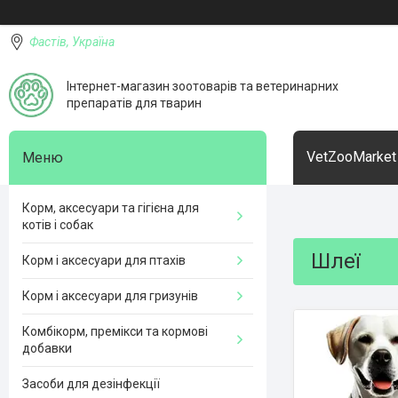
Фастів, Україна
Інтернет-магазин зоотоварів та ветеринарних
препаратів для тварин
VetZooMarket
Корм, аксесуари та гігієна для
котів і собак
Шлеї
Корм і аксесуари для птахів
Корм і аксесуари для гризунів
Комбікорм, премікси та кормові
добавки
Засоби для дезінфекції