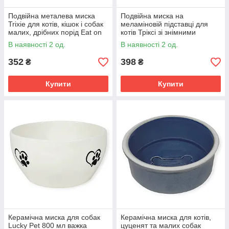
Подвійна металева миска
Подвійна миска на
Trixie для котів, кішок і собак
меламіновій підставці для
малих, дрібних порід Eat on
котів Тріксі зі знімними
Feet на нековзаючій підставці
чашами з нержавіючої сталі
В наявності 2 од.
В наявності 2 од.
2x450 мл
для корму та води 2х200 мл
27х14
352
398
₴
₴
Купити
Купити
Керамічна миска для собак
Керамічна миска для котів,
Lucky Pet 800 мл важка
цуценят та малих собак