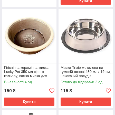
Купити
Гігієнічна керамічна миска
Миска Trixie металева на
Lucky Pet 350 мл сірого
гумовій основі 450 мл / 19 см,
кольору, важка миска для
нековзний посуд з
котів та дрібних собак усіх
нержавіючої сталі для собак
В наявності 4 од.
Готово до відправки 2 од.
порід, яка не ковзає
150
115
₴
₴
Купити
Купити