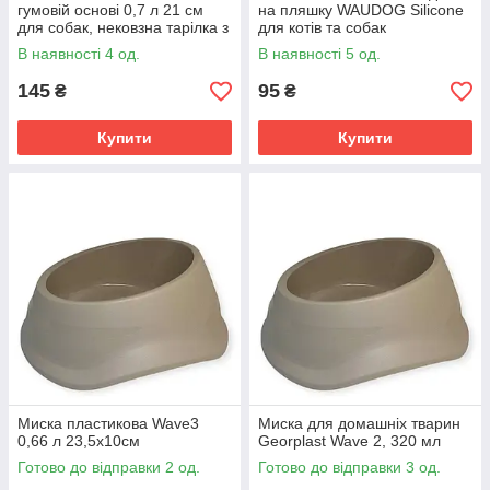
гумовій основі 0,7 л 21 см
на пляшку WAUDOG Silicone
для собак, нековзна тарілка з
для котів та собак
нержавіючої сталі для їжі та
В наявності 4 од.
В наявності 5 од.
води
145
95
₴
₴
Купити
Купити
Миска пластикова Wave3
Миска для домашніх тварин
0,66 л 23,5х10см
Georplast Wave 2, 320 мл
Готово до відправки 2 од.
Готово до відправки 3 од.