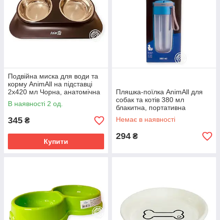
Подвійна миска для води та
корму AnimAll на підставці
2х420 мл Чорна, анатомічна
Пляшка-поїлка AnimAll для
годівниця з нахилом 15° для
собак та котів 380 мл
В наявності 2 од.
котів та собак
блакитна, портативна
дорожня напувалка з
345
Немає в наявності
₴
кнопкою блокування води
294
₴
Купити