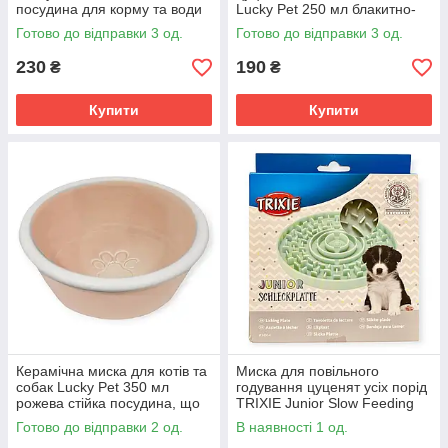
посудина для корму та води
Lucky Pet 250 мл блакитно-
не ковзає, для середніх порід
сіра стійка посудина, що не
Готово до відправки 3 од.
Готово до відправки 3 од.
ковзає
230
190
₴
₴
Купити
Купити
Керамічна миска для котів та
Миска для повільного
собак Lucky Pet 350 мл
годування цуценят усіх порід
рожева стійка посудина, що
TRIXIE Junior Slow Feeding
не ковзає
15 см силіконова —
Готово до відправки 2 од.
В наявності 1 од.
антистрес лизальний