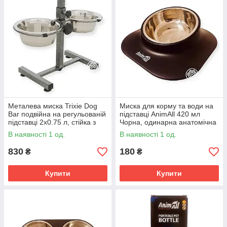
Металева миска Trixie Dog
Миска для корму та води на
Bar подвійна на регульованій
підставці AnimAll 420 мл
підставці 2х0.75 л, стійка з
Чорна, одинарна анатомічна
ефектом кованого заліза
годівниця з нахилом 15° для
В наявності 1 од.
В наявності 1 од.
котів та собак
830
180
₴
₴
Купити
Купити