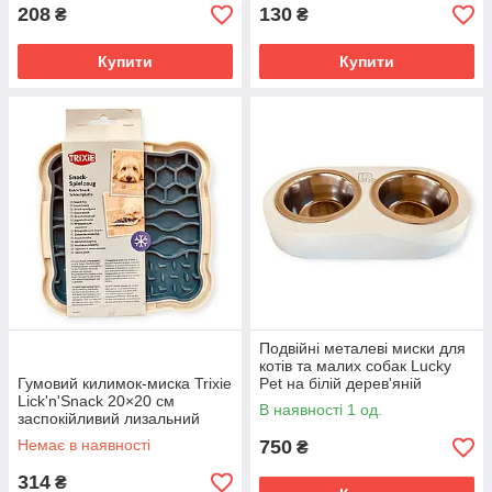
килимок
208
130
₴
₴
Купити
Купити
Подвійні металеві миски для
котів та малих собак Lucky
Гумовий килимок-миска Trixie
Pet на білій дерев'яній
Lick'n'Snack 20×20 см
підставці 2х0,24 л 11,5
В наявності 1 од.
заспокійливий лизальний
см набір для годування
килимок для повільного
Немає в наявності
750
₴
годування собак
314
₴