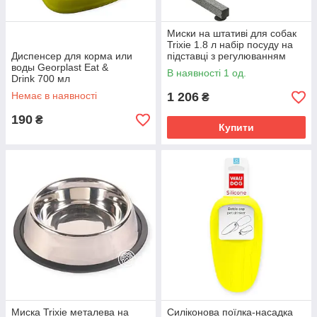
Миски на штативі для собак
Trixie 1.8 л набір посуду на
Диспенсер для корма или
підставці з регулюванням
воды Georplast Eat &
висоти, сталева годівниця
В наявності 1 од.
Drink 700 мл
для їжі та води
Немає в наявності
1 206
₴
190
₴
Купити
Миска Trixie металева на
Силіконова поїлка-насадка