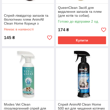
QueenClean Засіб для
видалення запахів та плям
Спрей-ліквідатор запахів та
(для котів та собак).
біологічних плям AnimAll
Посилена формула 500мл
Готово до відправки 2 од.
Clean Home Кориця з
апельсином 500 мл,
Немає в наявності
174
₴
пробіотичний засіб для
прибирання
145
₴
Купити
Modes Vet Clean
Спрей AnimAll Clean Home
гіпоалергенний спрей для
500 мл для чищення котячих