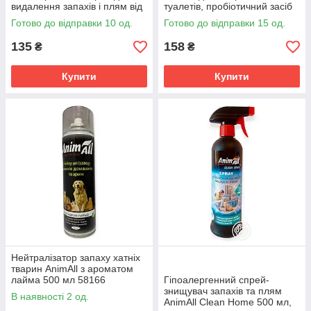
видалення запахів і плям від
туалетів, пробіотичний засіб
тварин 500 мл пробіотичний
від стійкого запаху та плям
Готово до відправки 10 од.
Готово до відправки 15 од.
ліквідатор міток
135
158
₴
₴
Купити
Купити
Нейтралізатор запаху хатніх
тварин AnimAll з ароматом
лайма 500 мл 58166
Гіпоалергенний спрей-
знищувач запахів та плям
В наявності 2 од.
AnimAll Clean Home 500 мл,