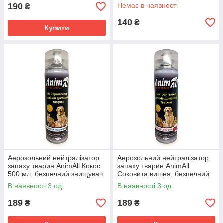
пробіотичний ліквідатор міток
190
Немає в наявності
₴
та біологічного бруду від т
140
₴
Купити
Аерозольний нейтралізатор
Аерозольний нейтралізатор
запаху тварин AnimAll Кокос
запаху тварин AnimAll
500 мл, безпечний знищувач
Соковита вишня, безпечний
молекул неприємного запаху,
спрей-знищувач міток, сечі та
В наявності 3 од.
В наявності 3 од.
сечі та міток
запаху вогкості
189
189
₴
₴