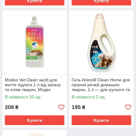
Купити
Купити
Modes Vet Clean засіб для
Гель AnimAll Clean Home для
миття підлоги 1 л від запаху
прання речей домашніх
та плям тварин, Модес
тварин, 1 л — для ручного та
універсальна рідина
автоматичного прання
В наявності 10 од.
В наявності 2 од.
208
195
₴
₴
Купити
Купити