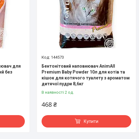
144573
нювач для
Бентонітовий наповнювач AnimAll
ий без
Premium Baby Powder 10л для котів та
кішок для котячого туалету з ароматом
дитячої пудри 8,6кг
В наявності 2 од.
468 ₴
Купити