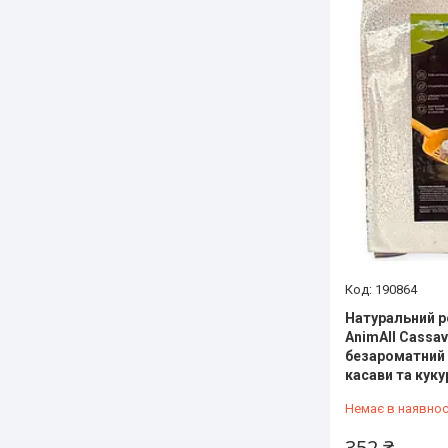
190864
Натуральний 
AnimAll Cassava
безароматний 
касави та кук
Немає в наявнос
352 ₴