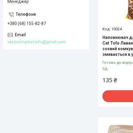
Менеджер
+380 (68) 155-82-87
10024
Наповнювач дл
vetzoomarket.info@gmail.com
Cat Tofu Лаван
соєвий комкув
змивається в 
Готово до відпр
од.
135 ₴