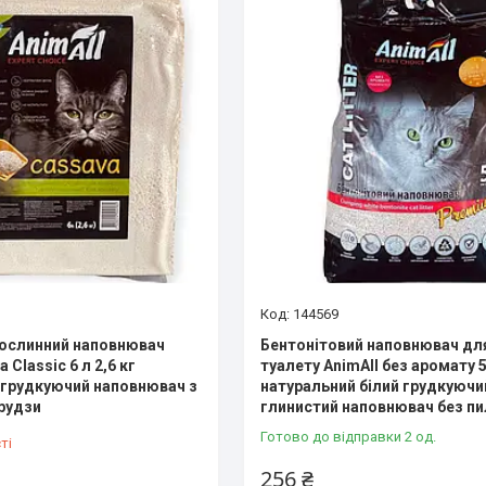
144569
рослинний наповнювач
Бентонітовий наповнювач дл
 Classic 6 л 2,6 кг
туалету AnimAll без аромату 5
грудкуючий наповнювач з
натуральний білий грудкуючи
урудзи
глинистий наповнювач без пи
Готово до відправки 2 од.
ті
256 ₴