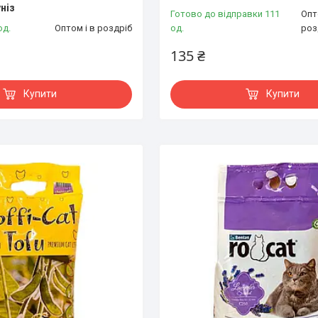
ніз
Готово до відправки 111
Опт
од.
Оптом і в роздріб
од.
роз
135 ₴
Купити
Купити