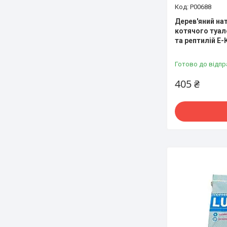
P00688
Дерев'яний на
котячого туале
та рептилій Е-
Готово до відпр
405 ₴