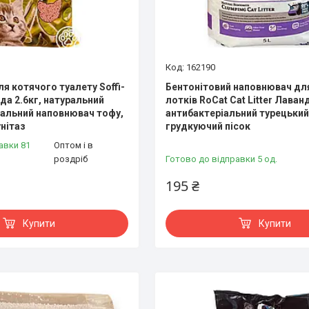
162190
я котячого туалету Soffi-
Бентонітовий наповнювач дл
да 2.6кг, натуральний
лотків RoCat Cat Litter Лаванд
альний наповнювач тофу,
антибактеріальний турецький
унітаз
грудкуючий пісок
авки 81
Оптом і в
роздріб
Готово до відправки 5 од.
195 ₴
Купити
Купити