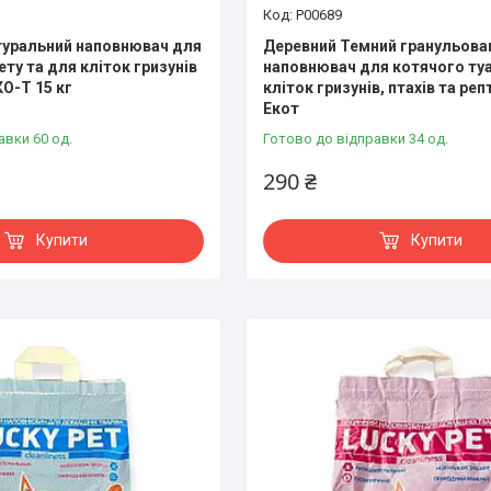
P00689
туральний наповнювач для
Деревний Темний гранульова
ту та для кліток гризунів
наповнювач для котячого туа
КО-Т 15 кг
кліток гризунів, птахів та реп
Екот
авки 60 од.
Готово до відправки 34 од.
290 ₴
Купити
Купити