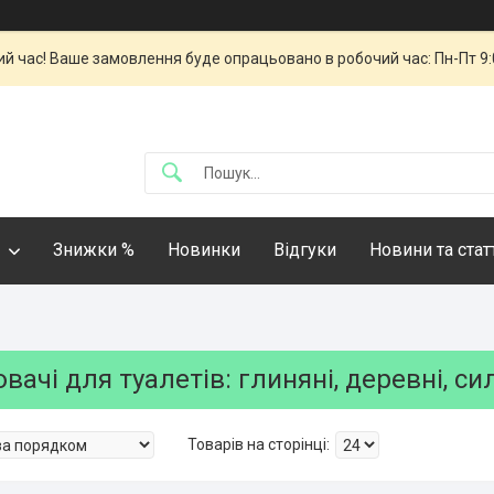
й час! Ваше замовлення буде опрацьовано в робочий час: Пн-Пт 9:00
Знижки %
Новинки
Відгуки
Новини та стат
ачі для туалетів: глиняні, деревні, си