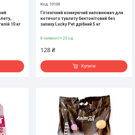
10100
ний
Гігієнічний комкуючий наповнювач для
лету,
котячого туалету бентонітовий без
тилій 10 кг
запаху Lucky Pet дрібний 5 кг
В наявності 25 од.
128 ₴
Купити