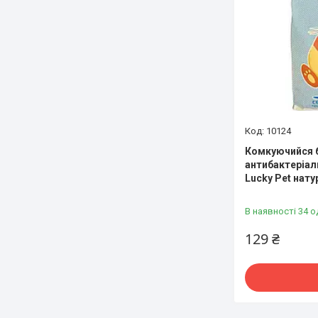
10124
Комкуючийся 
антибактеріал
Lucky Pet нату
В наявності 34 о
129 ₴