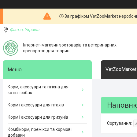
🕒 За графіком VetZooMarket неробочи
Фастів, Україна
Інтернет-магазин зоотоварів та ветеринарних
препаратів для тварин
VetZooMarket
Корм, аксесуари та гігієна для
котів і собак
Наповнюв
Корм і аксесуари для птахів
Корм і аксесуари для гризунів
Комбікорм, премікси та кормові
добавки