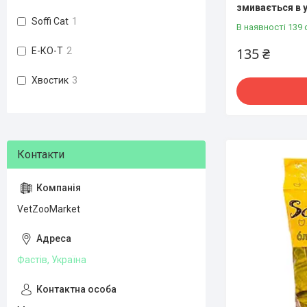
змивається в у
Soffi Cat
1
В наявності 139 
135 ₴
Е-КО-Т
2
Хвостик
3
VetZooMarket
Фастів, Україна