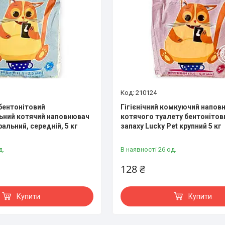
210124
бентонітовий
Гігієнічний комкуючий напов
ьний котячий наповнювач
котячого туалету бентонітов
ральний, середній, 5 кг
запаху Lucky Pet крупний 5 кг
д.
В наявності 26 од.
128 ₴
Купити
Купити