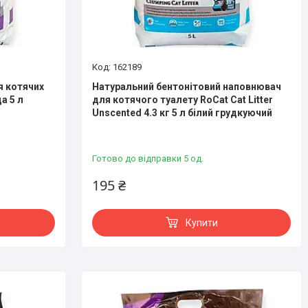
162189
я котячих
Натуральний бентонітовий наповнювач
а 5 л
для котячого туалету RoCat Cat Litter
Unscented 4.3 кг 5 л білий грудкуючий
Готово до відправки 5 од.
195 ₴
Купити