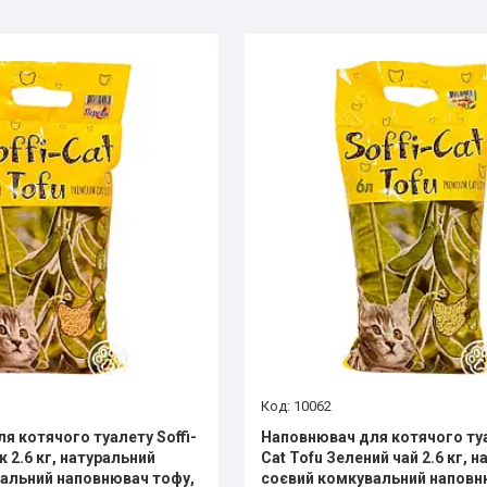
10062
я котячого туалету Soffi-
Наповнювач для котячого туа
к 2.6 кг, натуральний
Cat Tofu Зелений чай 2.6 кг, 
альний наповнювач тофу,
соєвий комкувальний наповн