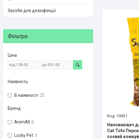
Засоби для дезінфекції
Фільтри
Ціна
Наявність
В наявності
25
Бренд
10031
AnimAll
8
Наповнювач дл
Cat Tofu Перси
Lucky Pet
5
соєвий комкув