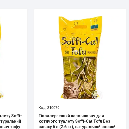
210079
лету Soffi-
Гіпоалергенний наповнювач для
натуральний
котячого туалету Soffi-Cat Tofu Без
ювач тофу
запаху 6 л (2.6 кг), натуральний соєвий