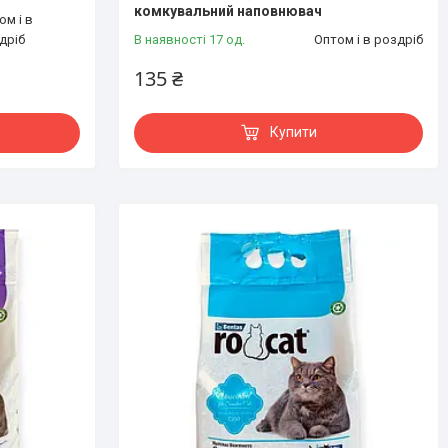
комкувальний наповнювач
ом і в
дріб
В наявності 17 од.
Оптом і в роздріб
135 ₴
Купити