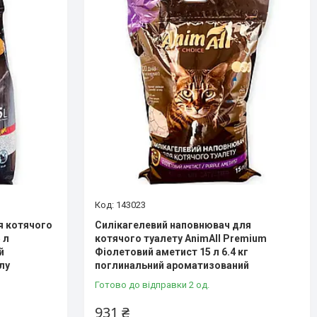
143023
я котячого
Силікагелевий наповнювач для
 л
котячого туалету AnimAll Premium
й
Фіолетовий аметист 15 л 6.4 кг
лу
поглинальний ароматизований
Готово до відправки 2 од.
931 ₴