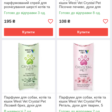
парфумований спрей для
кішок West Vet Crystal Pet
розчісування шерсті котів та
Пісочне печиво, духи для
собак 150 мл кондиціонер
тварин, 5 мл
Готово до відправки 3 од.
Готово до відправки 8 од.
проти ковтунів
195
108
₴
₴
Купити
Купити
Парфуми для собак, котів та
Парфуми для собак, котів та
кішок West Vet Crystal Pet
кішок West Vet Crystal Pet
Лісовий бриз, духи для
Реталь, духи для тварин, 5
тварин, 5 мл
мл
В наявності 7 од.
Готово до відправки 2 од.