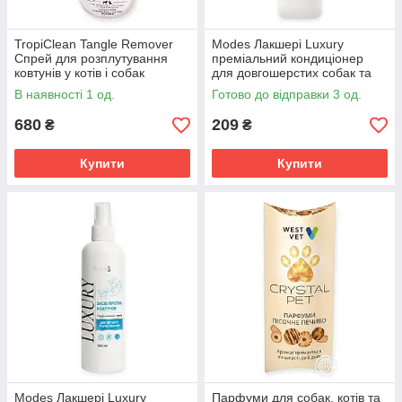
TropiClean Tangle Remover
Modes Лакшері Luxury
Спрей для розплутування
преміальний кондиціонер
ковтунів у котів і собак
для довгошерстих собак та
котів 250 мл Модес догляд і
В наявності 1 од.
Готово до відправки 3 од.
об'єм шерсті
680
209
₴
₴
Купити
Купити
Modes Лакшері Luxury
Парфуми для собак, котів та