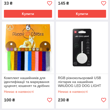
33
145
₴
₴
Купити
Купити
Комплект нашийників для
RGB різнокольоровий USB
ідентифікації та маркування
ліхтарик на нашийник
цуценят, кошенят та дрібних
WAUDOG LED DOG LIGHT
собак Lucky Pet S 10*200 мм
для собак та котів,
Немає в наявності
Немає в наявності
12 шт
вологозахищений маячок у
силіконовому чохлі
100
230
₴
₴