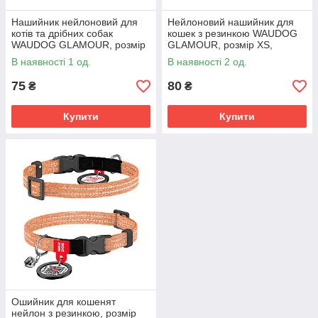
Нашийник нейлоновий для
Нейлоновий нашийник для
котів та дрібних собак
кошек з резинкою WAUDOG
WAUDOG GLAMOUR, розмір
GLAMOUR, розмір XS,
XS, ширина 10мм, довжина
ширина 10мм довжина 20-
В наявності 1 од.
В наявності 2 од.
20-30см, мілітарі
30см, коричневий
75
80
₴
₴
Купити
Купити
Ошийник для кошенят
нейлон з резинкою, розмір