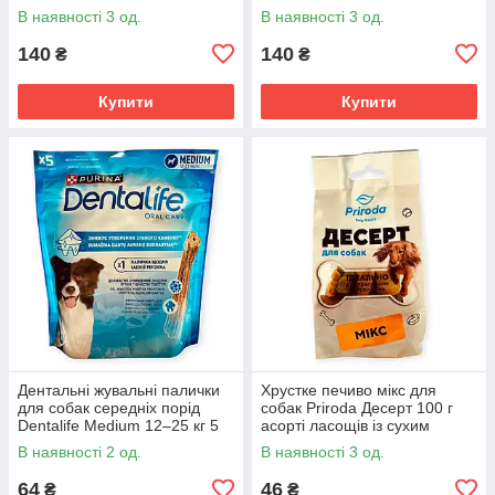
фруктами 150 г беззернові
150 г низькокалорійні кільця
В наявності 3 од.
В наявності 3 од.
хрусткі кільця для собак
для дресирування
140
140
₴
₴
Купити
Купити
Дентальні жувальні палички
Хрустке печиво мікс для
для собак середніх порід
собак Priroda Десерт 100 г
Dentalife Medium 12–25 кг 5
асорті ласощів із сухим
шт ласощі для чищення
молоком та травами для
В наявності 2 од.
В наявності 3 од.
важкодоступних зубів
дресирування, чищення зубів
64
46
₴
₴