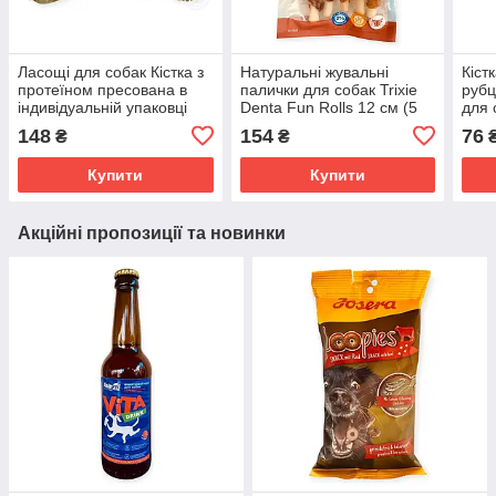
Ласощі для собак Кістка з
Натуральні жувальні
Кіст
протеїном пресована в
палички для собак Trixie
рубц
індивідуальній упаковці
Denta Fun Rolls 12 см (5
для 
Trixie 12 см, 70г
шт/70 г) — монобілкові
наль
148
154
76
₴
₴
дентальні ласощі з м'ясом
(2х3
буйвола
Купити
Купити
Акційні пропозиції та новинки