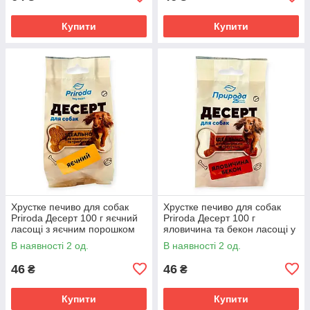
Купити
Купити
Хрустке печиво для собак
Хрустке печиво для собак
Priroda Десерт 100 г яєчний
Priroda Десерт 100 г
ласощі з яєчним порошком
яловичина та бекон ласощі у
та травами для шерсті, шкіри
формі кісточок та подушечок
В наявності 2 од.
В наявності 2 од.
та дресирування
для дресирування
46
46
₴
₴
Купити
Купити