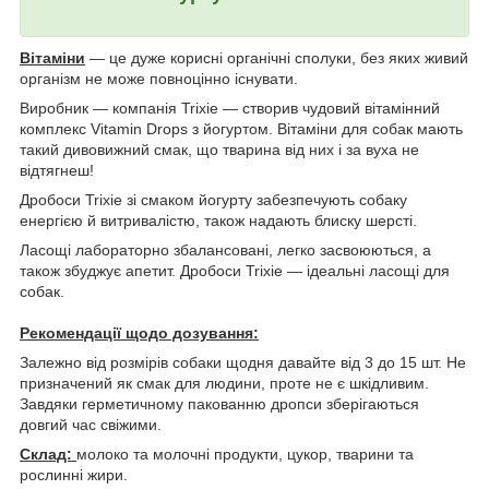
Вітаміни
— це дуже корисні органічні сполуки, без яких живий
організм не може повноцінно існувати.
Виробник — компанія Trixie — створив чудовий вітамінний
комплекс Vitamin Drops з йогуртом. Вітаміни для собак мають
такий дивовижний смак, що тварина від них і за вуха не
відтягнеш!
Дробоси Trixie зі смаком йогурту забезпечують собаку
енергією й витривалістю, також надають блиску шерсті.
Ласощі лабораторно збалансовані, легко засвоюються, а
також збуджує апетит. Дробоси Trixie — ідеальні ласощі для
собак.
Рекомендації щодо дозування:
Залежно від розмірів собаки щодня давайте від 3 до 15 шт. Не
призначений як смак для людини, проте не є шкідливим.
Завдяки герметичному пакованню дропси зберігаються
довгий час свіжими.
Склад:
молоко та молочні продукти, цукор, тварини та
рослинні жири.