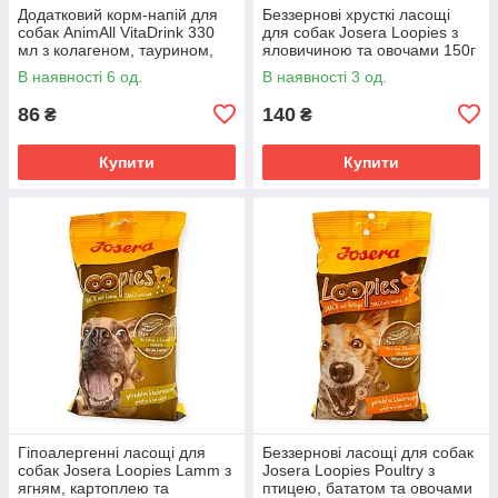
Додатковий корм-напій для
Беззернові хрусткі ласощі
собак AnimAll VitaDrink 330
для собак Josera Loopies з
мл з колагеном, таурином,
яловичиною та овочами 150г
ехінацеєю та амінокислотами
низькожирові кільця для
В наявності 6 од.
В наявності 3 од.
для імунітету
дресирування та зміцнення
86
140
₴
₴
Купити
Купити
Гіпоалергенні ласощі для
Беззернові ласощі для собак
собак Josera Loopies Lamm з
Josera Loopies Poultry з
ягням, картоплею та
птицею, бататом та овочами