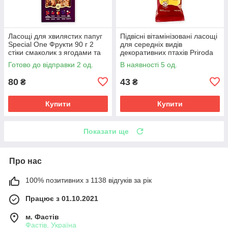
Ласощі для хвилястих папуг
Підвісні вітамінізовані ласощі
Special One Фрукти 90 г 2
для середніх видів
стіки смаколик з ягодами та
декоративних птахів Priroda
вітамінами для птахів
Фієста Колосок Мультивітамін
Готово до відправки 2 од.
В наявності 5 од.
100г
80
43
₴
₴
Купити
Купити
Показати ще
Про нас
100% позитивних з 1138 відгуків за рік
Працює з 01.10.2021
м. Фастів
Фастів, Україна