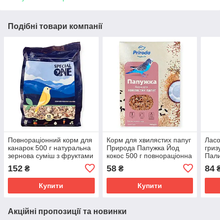
Подібні товари компанії
Повнораціонний корм для
Корм для хвилястих папуг
Ласо
канарок 500 г натуральна
Природа Папужка Йод
гриз
зернова суміш з фруктами
кокос 500 г повнораціонна
Пали
овочами та насінням для
зернова суміш з фруктами
дода
152
58
84
₴
₴
птахів
для птахів
плас
хом'
Купити
Купити
Акційні пропозиції та новинки