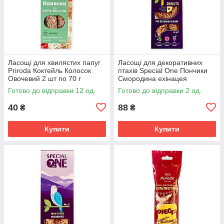
Ласощі для хвилястих папуг
Ласощі для декоративних
Priroda Коктейль Колосок
птахів Special One Пончики
Овочевий 2 шт по 70 г
Смородина ехінацея
натуральний вітамінізований
виноград 60 г 3 шт смаколик
Готово до відправки 12 од.
Готово до відправки 2 од.
корм для птахів
папугам
40
88
₴
₴
Купити
Купити