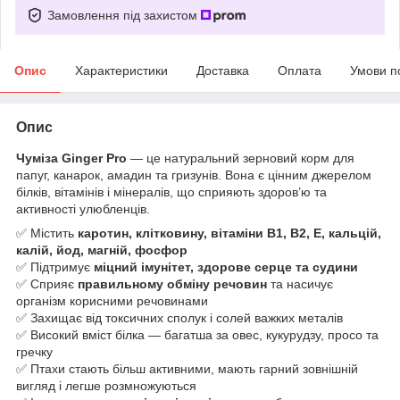
Замовлення під захистом
Опис
Характеристики
Доставка
Оплата
Умови п
Опис
Чуміза Ginger Pro
— це натуральний зерновий корм для
папуг, канарок, амадин та гризунів. Вона є цінним джерелом
білків, вітамінів і мінералів, що сприяють здоров’ю та
активності улюбленців.
✅ Містить
каротин, клітковину, вітаміни B1, B2, E, кальцій,
калій, йод, магній, фосфор
✅ Підтримує
міцний імунітет, здорове серце та судини
✅ Сприяє
правильному обміну речовин
та насичує
організм корисними речовинами
✅ Захищає від токсичних сполук і солей важких металів
✅ Високий вміст білка — багатша за овес, кукурудзу, просо та
гречку
✅ Птахи стають більш активними, мають гарний зовнішній
вигляд і легше розмножуються