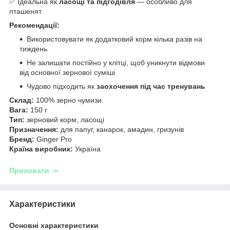
✅ Ідеальна як
ласощі та підгодівля
— особливо для
пташенят
Рекомендації:
Використовувати як додатковий корм кілька разів на
тиждень
Не залишати постійно у клітці, щоб уникнути відмови
від основної зернової суміші
Чудово підходить як
заохочення під час тренувань
Склад:
100% зерно чумизи.
Вага:
150 г
Тип:
зерновий корм, ласощі
Призначення:
для папуг, канарок, амадин, гризунів
Бренд:
Ginger Pro
Країна виробник:
Україна
Приховати
Характеристики
Основні характеристики