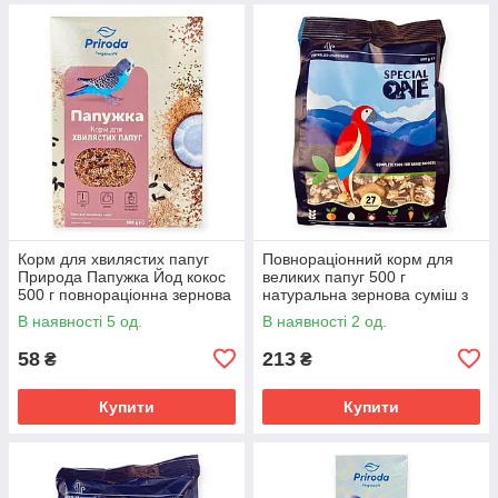
Корм для хвилястих папуг
Повнораціонний корм для
Природа Папужка Йод кокос
великих папуг 500 г
500 г повнораціонна зернова
натуральна зернова суміш з
суміш з фруктами для птахів
горіхами фруктами та
В наявності 5 од.
В наявності 2 од.
ягодами для птахів
58
213
₴
₴
Купити
Купити