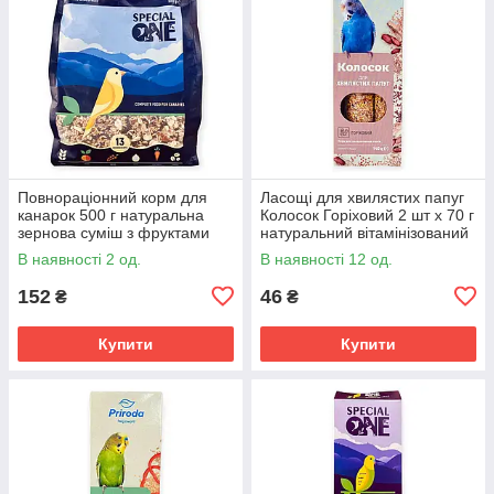
Повнораціонний корм для
Ласощі для хвилястих папуг
канарок 500 г натуральна
Колосок Горіховий 2 шт х 70 г
зернова суміш з фруктами
натуральний вітамінізований
овочами та насінням для
корм з горіхами для птахів
В наявності 2 од.
В наявності 12 од.
птахів
152
46
₴
₴
Купити
Купити