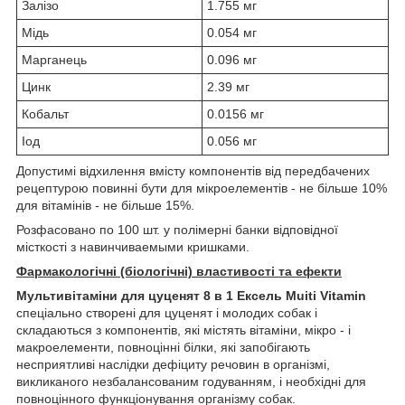
Залізо
1.755 мг
Мідь
0.054 мг
Марганець
0.096 мг
Цинк
2.39 мг
Кобальт
0.0156 мг
Іод
0.056 мг
Допустимі відхилення вмісту компонентів від передбачених
рецептурою повинні бути для мікроелементів - не більше 10%
для вітамінів - не більше 15%.
Розфасовано по 100 шт. у полімерні банки відповідної
місткості з навинчиваемыми кришками.
Фармакологічні (біологічні) властивості та ефекти
Мультивітаміни для цуценят 8 в 1 Ексель Muiti Vitamin
спеціально створені для цуценят і молодих собак і
складаються з компонентів, які містять вітаміни, мікро - і
макроелементи, повноцінні білки, які запобігають
несприятливі наслідки дефіциту речовин в організмі,
викликаного незбалансованим годуванням, і необхідні для
повноцінного функціонування організму собак.