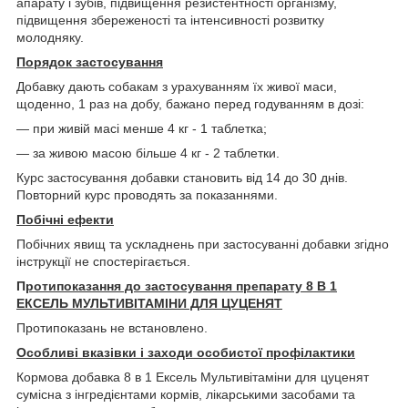
апарату і зубів, підвищення резистентності організму,
підвищення збереженості та інтенсивності розвитку
молодняку.
Порядок застосування
Добавку дають собакам з урахуванням їх живої маси,
щоденно, 1 раз на добу, бажано перед годуванням в дозі:
— при живій масі менше 4 кг - 1 таблетка;
— за живою масою більше 4 кг - 2 таблетки.
Курс застосування добавки становить від 14 до 30 днів.
Повторний курс проводять за показаннями.
Побічні ефекти
Побічних явищ та ускладнень при застосуванні добавки згідно
інструкції не спостерігається.
П
ротипоказання до застосування препарату 8 В 1
ЕКСЕЛЬ МУЛЬТИВІТАМІНИ ДЛЯ ЦУЦЕНЯТ
Протипоказань не встановлено.
Особливі вказівки і заходи особистої профілактики
Кормова добавка 8 в 1 Ексель Мультивітаміни для цуценят
сумісна з інгредієнтами кормів, лікарськими засобами та