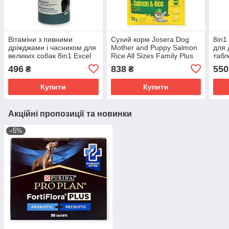
Вітаміни з пивними
Сухий корм Josera Dog
8in1 
дріжджами і часником для
Mother and Puppy Salmon
для 
великих собак 8in1 Excel
Rice All Sizes Family Plus
табл
Brewers Yeast Large Breed
для вагітних собак та
496
838
550
₴
₴
упаковка 80 таблеток
цуценят з лососем 3кг
Купити
Купити
Акційні пропозиції та новинки
–5%