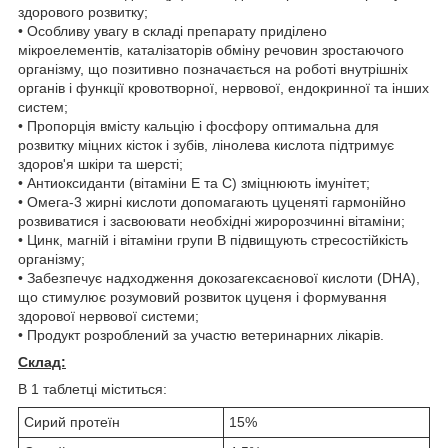
здорового розвитку;
• Особливу увагу в складі препарату приділено
мікроелементів, каталізаторів обміну речовин зростаючого
організму, що позитивно позначається на роботі внутрішніх
органів і функції кровотворної, нервової, ендокринної та інших
систем;
• Пропорція вмісту кальцію і фосфору оптимальна для
розвитку міцних кісток і зубів, лінолева кислота підтримує
здоров'я шкіри та шерсті;
• Антиоксиданти (вітаміни Е та С) зміцнюють імунітет;
• Омега-3 жирні кислоти допомагають цуценяті гармонійно
розвиватися і засвоювати необхідні жиророзчинні вітаміни;
• Цинк, магній і вітаміни групи В підвищують стресостійкість
організму;
• Забезпечує надходження докозагексаєнової кислоти (DHA),
що стимулює розумовий розвиток цуценя і формування
здорової нервової системи;
• Продукт розроблений за участю ветеринарних лікарів.
Склад:
В 1 таблетці міститься:
Сирий протеїн
15%