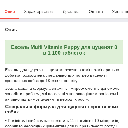
Опис
Характеристики
Доставка
Оплата
Умови п
Опис
Ексель Muiti Vitamin Puppy
для цуценят 8
в 1 100 таблеток
Ексель для цуценят — це комплексна вітамінно-мінеральна
добавка, розроблена спеціально для потреб цуценят і
зростаючих собак до 18-місячного віку.
Збалансована формула вітамінів і мікроелементів допоможе
запобігти проблем, які пов'язані з неповноцінним раціоном і
активно підтримує цуценят в період їх росту.
Спеціальна формула для цуценят і зростаючих
собак:
• Полівітамінний комплекс містить 11 вітамінів і 10 мінералів,
особливо необхідних цуценятам для їх правильного росту і