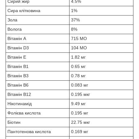
Сирий жир
4.5%
Сира клітковина
1%
Зола
37%
Волога
8%
Вітамін A
715 МО
Вітамін D
3
104 МО
Вітамін Е
1.82 мг
Вітамін В
1
0.65 мг
Вітамін В
3
0.78 мг
Вітамін В
6
0.083 мг
Вітамін В
12
0.195 мкг
Нікотинамід
9.49 мг
Фолієва кислота
0.195 мг
Біотин
22.75 мкг
Пантотенова кислота
0.169 мг