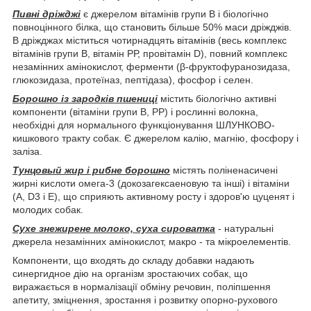
Пивні дріжджі
є джерелом вітамінів групи В і біологічно
повноцінного білка, що становить більше 50% маси дріжджів.
В дріжджах міститься чотирнадцять вітамінів (весь комплекс
вітамінів групи В, вітамін РР, провітамін D), повний комплекс
незамінних амінокислот, ферменти (β-фруктофуранозидаза,
глюкозидаза, протеїназ, пептідаза), фосфор і селен.
Борошно із зародків пшениці
містить біологічно активні
компоненти (вітаміни групи В, РР) і рослинні волокна,
необхідні для нормального функціонування ШЛУНКОВО-
кишкового тракту собак. Є джерелом калію, магнію, фосфору і
заліза.
Тунцовый жир і рибне борошно
містять поліненасичені
жирні кислоти омега-3 (докозагексаеновую та інші) і вітаміни
(A, D
3
і Е), що сприяють активному росту і здоров'ю цуценят і
молодих собак.
Сухе знежирене молоко, суха сироватка
- натуральні
джерела незамінних амінокислот, макро - та мікроелементів.
Компоненти, що входять до складу добавки надають
синергидное дію на організм зростаючих собак, що
виражається в нормалізації обміну речовин, поліпшення
апетиту, зміцнення, зростання і розвитку опорно-рухового