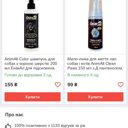
AnimAll Color шампунь для
Мило-пінка для миття лап
собак з чорною шерстю 200
собак і котів AnimAll Clean
мл ЕнімАл для підсилення
Paws 150 мл з Д пантенолом,
кольору та захисту від
алое та екстрактами трав від
Готово до відправки 3 од.
В наявності 4 од.
вигорання
реагентів і бруду
155
99
₴
₴
Купити
Купити
Про нас
100% позитивних з 1133 відгуків за рік