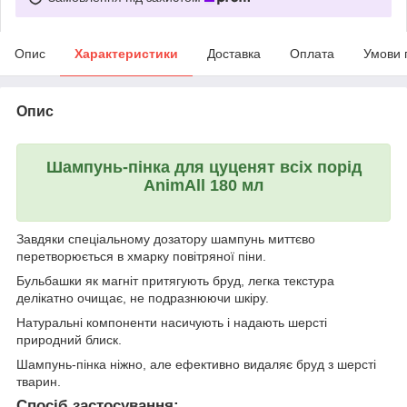
Опис
Характеристики
Доставка
Оплата
Умови 
Опис
Шампунь-пінка для цуценят всіх порід
AnimAll 180 мл
Завдяки спеціальному дозатору шампунь миттєво
перетворюється в хмарку повітряної піни.
Бульбашки як магніт притягують бруд, легка текстура
делікатно очищає, не подразнюючи шкіру.
Натуральні компоненти насичують і надають шерсті
природний блиск.
Шампунь-пінка ніжно, але ефективно видаляє бруд з шерсті
тварин.
Спосіб застосування: