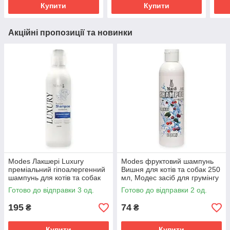
Купити
Купити
Акційні пропозиції та новинки
Modes Лакшері Luxury
Modes фруктовий шампунь
преміальний гіпоалергенний
Вишня для котів та собак 250
шампунь для котів та собак
мл, Модес засіб для грумінгу
250 мл, Модес догляд за
відновлення та зволоження
Готово до відправки 3 од.
Готово до відправки 2 од.
чутливою шкірою
195
74
₴
₴
Купити
Купити