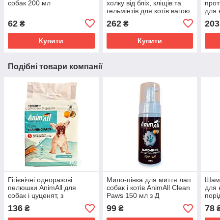
собак 200 мл
холку від бліх, кліщів та
прот
гельмінтів для котів вагою
для 
7.6-10 кг KRKA
крол
62
262
203
₴
₴
крап
для 
Купити
Купити
Подібні товари компанії
Гігієнічні одноразові
Мило-пінка для миття лап
Шамп
пелюшки AnimAll для
собак і котів AnimAll Clean
для 
собак і цуценят, з
Paws 150 мл з Д
порі
атрактантом, 60×45 см, 10
пантенолом, алое та
136
99
78
₴
₴
шт
екстрактами трав від
реагентів і бруду