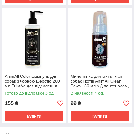
AnimAll Color шампунь для
Мило-пінка для миття лап
собак з чорною шерстю 200
собак і котів AnimAll Clean
мл ЕнімАл для підсилення
Paws 150 мл з Д пантенолом,
кольору та захисту від
алое та екстрактами трав від
Готово до відправки 3 од.
В наявності 4 од.
вигорання
реагентів і бруду
155
99
₴
₴
Купити
Купити