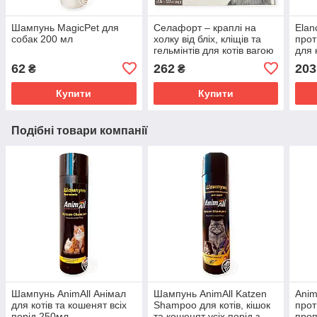
Шампунь MagicPet для
Селафорт – краплі на
Elan
собак 200 мл
холку від бліх, кліщів та
прот
гельмінтів для котів вагою
для 
7.6-10 кг KRKA
крол
62
262
203
₴
₴
крап
для 
Купити
Купити
Подібні товари компанії
Шампунь AnimАll Анімал
Шампунь AnimAll Katzen
Anim
для котів та кошенят всіх
Shampoo для котів, кішок
прот
порід 250мл
та кошенят усіх порід з
проп