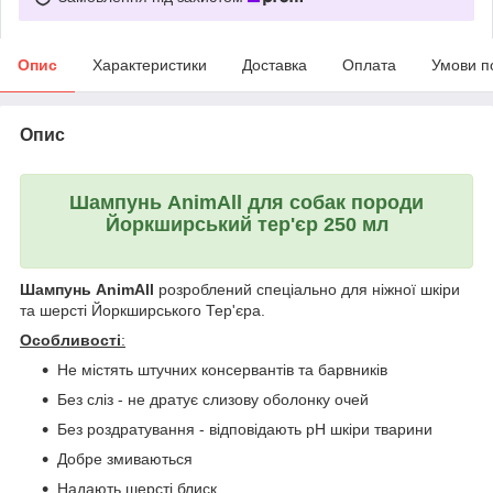
Опис
Характеристики
Доставка
Оплата
Умови п
Опис
Шампунь AnimАll для собак породи
Йоркширський тер'єр 250 мл
Шампунь AnimАll
розроблений спеціально для ніжної шкіри
та шерсті Йоркширського Тер'єра.
Особливості
:
Не містять штучних консервантів та барвників
Без сліз - не дратує слизову оболонку очей
Без роздратування - відповідають рН шкіри тварини
Добре змиваються
Надають шерсті блиск