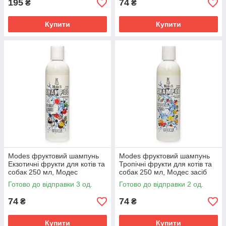
195
74
₴
₴
Купити
Купити
Modes фруктовий шампунь
Modes фруктовий шампунь
Екзотичні фрукти для котів та
Тропічні фрукти для котів та
собак 250 мл, Модес
собак 250 мл, Модес засіб
відновлюючий засіб для
для грумінгу шерсті та об'єму
Готово до відправки 3 од.
Готово до відправки 2 од.
грумінгу шерсті
74
74
₴
₴
Купити
Купити