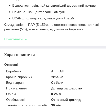
Відновлює навіть найзапущеніший шерстяний покрив
Помірно - концентровані шампуні
UCARE полімер - кондиціонуючий засіб
Склад
:
аніонні ПАР (5-15%), неіоногенні поверхнево-активні
речовини (5%), консерванти, віддушки та барвники.
Приховати
Характеристики
Основні
Виробник
AnimAll
Країна виробник
Україна
Вид тварин
Собаки
Призначення
Догляд за шерстю
Об`єм
0.25 л
Особливості
Основний догляд
Термін придатності засобу
30 міс