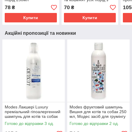
ароматом лаванди, 250
воше
78
70
105
₴
₴
мл
кішо
Купити
Купити
Акційні пропозиції та новинки
Modes Лакшері Luxury
Modes фруктовий шампунь
преміальний гіпоалергенний
Вишня для котів та собак 250
шампунь для котів та собак
мл, Модес засіб для грумінгу
250 мл, Модес догляд за
відновлення та зволоження
Готово до відправки 3 од.
Готово до відправки 2 од.
чутливою шкірою