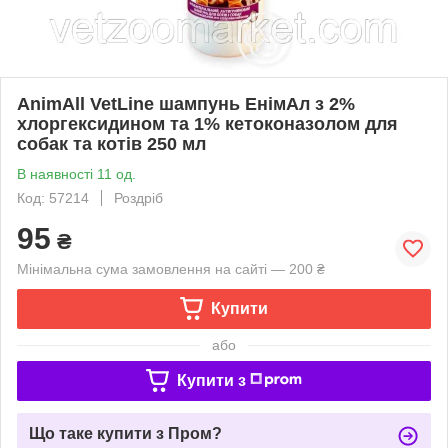
AnimAll VetLine шампунь ЕнімАл з 2%
хлоргексидином та 1% кетоконазолом для
собак та котів 250 мл
В наявності 11 од.
Код: 57214
Роздріб
95
₴
Мінімальна сума замовлення на сайті — 200 ₴
Купити
або
Купити з
Що таке купити з Пром?