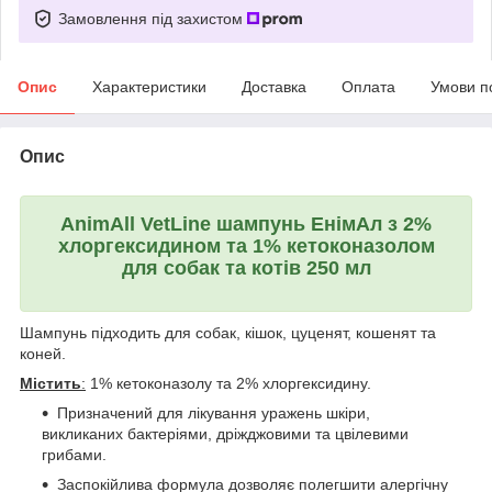
Замовлення під захистом
Опис
Характеристики
Доставка
Оплата
Умови п
Опис
AnimAll VetLine шампунь ЕнімАл з 2%
хлоргексидином та 1% кетоконазолом
для собак та котів 250 мл
Шампунь підходить для собак, кішок, цуценят, кошенят та
коней.
Містить
:
1% кетоконазолу та 2% хлоргексидину.
Призначений для лікування уражень шкіри,
викликаних бактеріями, дріжджовими та цвілевими
грибами.
Заспокійлива формула дозволяє полегшити алергічну