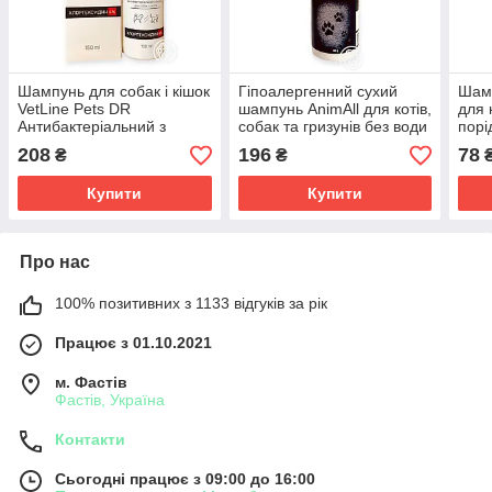
Шампунь для собак і кішок
Гіпоалергенний сухий
Шамп
VetLine Pets DR
шампунь AnimAll для котів,
для 
Антибактеріальний з
собак та гризунів без води
порі
хлоргексидином 150 мл
з ароматом лісових ягод
208
196
78
₴
₴
40 г
Купити
Купити
Про нас
100% позитивних з 1133 відгуків за рік
Працює з 01.10.2021
м. Фастів
Фастів, Україна
Контакти
Сьогодні працює з 09:00 до 16:00