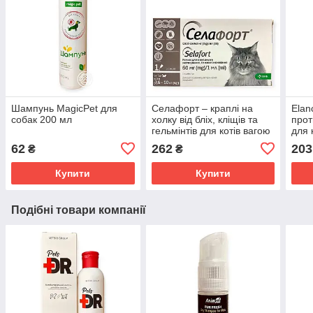
Шампунь MagicPet для
Селафорт – краплі на
Elan
собак 200 мл
холку від бліх, кліщів та
прот
гельмінтів для котів вагою
для 
7.6-10 кг KRKA
крол
62
262
203
₴
₴
крап
для 
Купити
Купити
Подібні товари компанії