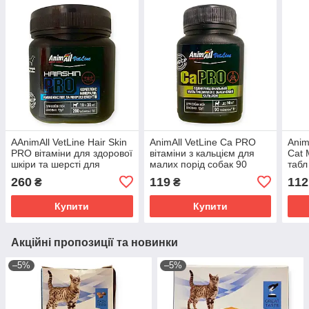
AAnimAll VetLine Hair Skin
AnimAll VetLine Ca PRO
Anim
PRO вітаміни для здорової
вітаміни з кальцієм для
Cat 
шкіри та шерсті для
малих порід собак 90
табл
середніх порід собак 200
таблеток
260
119
112
₴
₴
таблеток
Купити
Купити
Акційні пропозиції та новинки
–5%
–5%