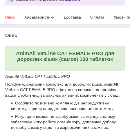
Опис
Характеристики
Доставка
Оплата
Умови п
Опис
AnimAll VetLine CAT FEMALE PRO для
дорослих кішок (самок) 100 таблеток
AnimAll VetLine CAT FEMALE PRO
Поліфункціональний комплекс для дорослих кішок. AnimAll
VetLine CAT FEMALE PRO ефективно впливає на організм
вашої улюблениці за рахунок активних компонентів у складі.
Особливо позитивно комплекс діє репродуктивну
систему, сприяє народженню повноцінного потомства.
Регулярне вживання засобу зміцнює імунну систему,
забезпечує чітку роботу органів зору, доповнює добову
потребу самок у водо- та жиророзчинних вітамінах,