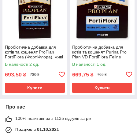
Пробіотична добавка для
Пробіотична добавка для
котів та кошенят ProPlan
котів та кошенят Purina Pro
FortiFlora (ФортіФлора), живі
Plan VD FortiFlora Feline
пробіотики для нормалізації
ФортіФлора 30шт живі
В наявності 2 од.
В наявності 1 од.
травлення та імунітету
пробіотики для лікування
діареї
693,50
669,75
₴
₴
730 ₴
705 ₴
Купити
Купити
Про нас
100% позитивних з 1135 відгуків за рік
Працює з 01.10.2021