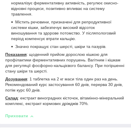
нормалізує ферментативну активність, регулює окисно-
відновні процеси, позитивно впливає на систему
травлення.
Містить речовини, призначені для репродуктивної
системи кішки, забезпечує високий відсоток
виношування та здорове потомство. У післяпологовий
період компенсує втрати кальцію.
Значно покращує стан шерсті, шкіри та пазурів.
Показання
: щоденний прийом дорослою кішкою для
профілактики ферментативних порушень. Вагітним і кішкам
для регуляції фосфорно-кальцієвого балансу. При погіршенні
стану шкіри та шерсті.
Дозування
: 1 таблетка на 2 кг маси тіла один раз на день.
Рекомендований курс застосування 60 днів, перерва 30 днів,
потім курс 60 днів.
Склад
: екстракт виноградних кісточок, вітамінно-мінеральний
комплекс, екстракт кормових дріжджів 70%.
Приховати