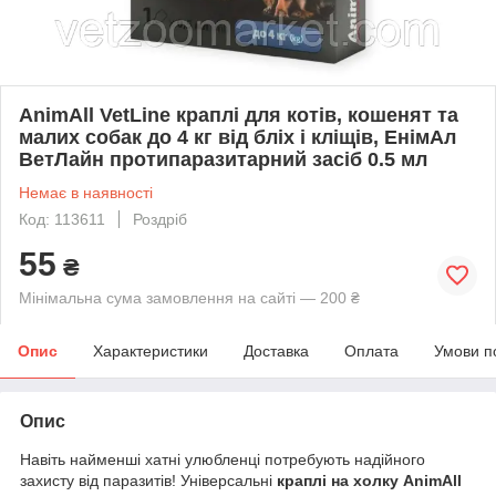
AnimAll VetLine краплі для котів, кошенят та
малих собак до 4 кг від бліх і кліщів, ЕнімАл
ВетЛайн протипаразитарний засіб 0.5 мл
Немає в наявності
Код: 113611
Роздріб
55
₴
Мінімальна сума замовлення на сайті — 200 ₴
Опис
Характеристики
Доставка
Оплата
Умови п
Опис
Навіть найменші хатні улюбленці потребують надійного
захисту від паразитів! Універсальні
краплі на холку AnimAll