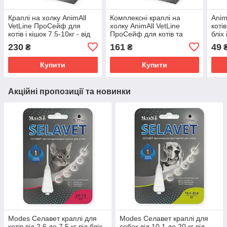
Краплі на холку AnimAll
Комплексні краплі на
Anim
VetLine ПроСейф для
холку AnimAll VetLine
котів
котів і кішок 7.5-10кг - від
ПроСейф для котів та
бліх
бліх, кліщів, глистів, 1.2мл
кошенят 0,6–2,5 кг (від
Вет
230
161
49
₴
₴
бліх, кліщів та гельмінтів),
прот
0,3 мл
для 
Купити
Купити
Акційні пропозиції та новинки
Modes Селавет краплі для
Modes Селавет краплі для
котів від 2.6 до 7.5 кг від бліх
собак від 10.1 до 20 кг від