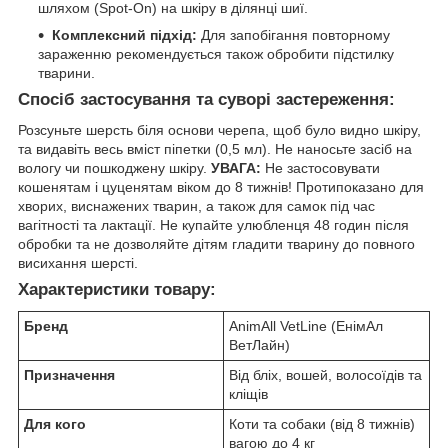
шляхом (Spot-On) на шкіру в ділянці шиї.
Комплексний підхід:
Для запобігання повторному
зараженню рекомендується також обробити підстилку
тварини.
Спосіб застосування та суворі застереження:
Розсуньте шерсть біля основи черепа, щоб було видно шкіру,
та видавіть весь вміст піпетки (0,5 мл). Не наносьте засіб на
вологу чи пошкоджену шкіру.
УВАГА:
Не застосовувати
кошенятам і цуценятам віком до 8 тижнів! Протипоказано для
хворих, виснажених тварин, а також для самок під час
вагітності та лактації. Не купайте улюбленця 48 годин після
обробки та не дозволяйте дітям гладити тварину до повного
висихання шерсті.
Характеристики товару:
Бренд
AnimAll VetLine (ЕнімАл
ВетЛайн)
Призначення
Від бліх, вошей, волосоїдів та
кліщів
Для кого
Коти та собаки (від 8 тижнів)
вагою до 4 кг