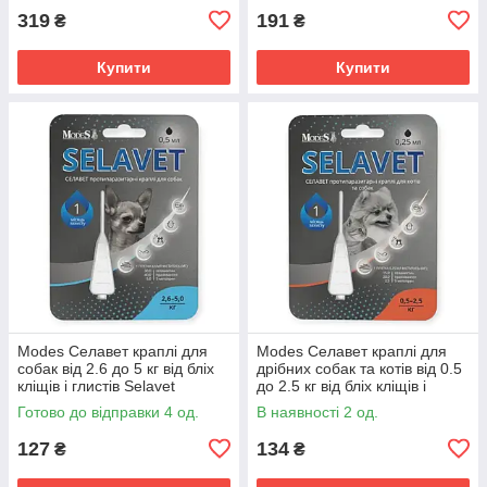
319
191
₴
₴
Купити
Купити
Modes Селавет краплі для
Modes Селавет краплі для
собак від 2.6 до 5 кг від бліх
дрібних собак та котів від 0.5
кліщів і глистів Selavet
до 2.5 кг від бліх кліщів і
протипаразитарний засіб
глистів Selavet
Готово до відправки 4 од.
В наявності 2 од.
протипаразитарний засіб
127
134
₴
₴