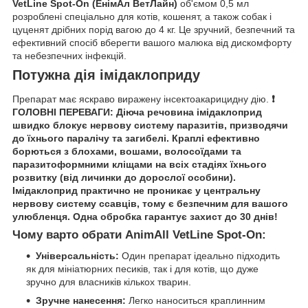
VetLine Spot-On (ЕнімАл ВетЛайн)
об'ємом 0,5 мл
розроблені спеціально для котів, кошенят, а також собак і
цуценят дрібних порід вагою до 4 кг. Це зручний, безпечний та
ефективний спосіб вберегти вашого малюка від дискомфорту
та небезпечних інфекцій.
Потужна дія імідаклоприду
Препарат має яскраво виражену інсектоакарицидну дію.
❗️
ГОЛОВНІ ПЕРЕВАГИ: Діюча речовина імідаклоприд
швидко блокує нервову систему паразитів, призводячи
до їхнього паралічу та загибелі. Краплі ефективно
борються з блохами, вошами, волосоїдами та
паразитоформними кліщами на всіх стадіях їхнього
розвитку (від личинки до дорослої особини).
Імідаклоприд практично не проникає у центральну
нервову систему ссавців, тому є безпечним для вашого
улюбленця. Одна обробка гарантує захист до 30 днів!
Чому варто обрати AnimAll VetLine Spot-On:
Універсальність:
Один препарат ідеально підходить
як для мініатюрних песиків, так і для котів, що дуже
зручно для власників кількох тварин.
Зручне нанесення:
Легко наноситься краплинним