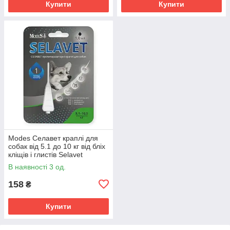
Купити
Купити
Modes Селавет краплі для
собак від 5.1 до 10 кг від бліх
кліщів і глистів Selavet
протипаразитарний засіб
В наявності 3 од.
158
₴
Купити