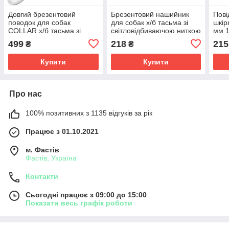
Довгий брезентовий
Брезентовий нашийник
Пові
поводок для собак
для собак х/б тасьма зі
шкір
COLLAR х/б тасьма зі
світловідбиваючою ниткою
мм 1
світловідбиваючою ниткою
довжина 56-71 см,
кор
499
218
215
₴
₴
20мм довжина 10 метрів
ширина 45 мм Collar
Купити
Купити
Про нас
100% позитивних з 1135 відгуків за рік
Працює з 01.10.2021
м. Фастів
Фастів, Україна
Контакти
Сьогодні працює з 09:00 до 15:00
Показати весь графік роботи