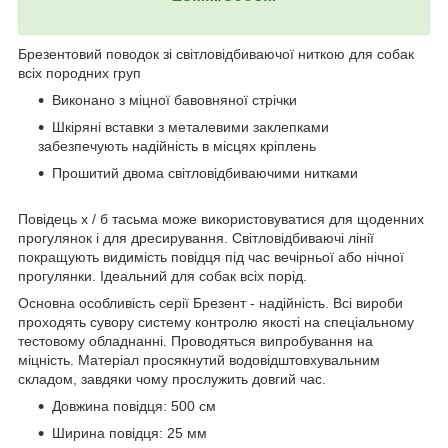
Брезентовий поводок зі світловідбиваючої ниткою для собак
всіх породних груп
Виконано з міцної бавовняної стрічки
Шкіряні вставки з металевими заклепками
забезпечують надійність в місцях кріплень
Прошитий двома світловідбиваючими нитками
Повідець х / б тасьма може використовуватися для щоденних
прогулянок і для дресирування. Світловідбиваючі лінії
покращують видимість повідця під час вечірньої або нічної
прогулянки. Ідеальний для собак всіх порід.
Основна особливість серії Брезент - надійність. Всі вироби
проходять сувору систему контролю якості на спеціальному
тестовому обладнанні. Проводяться випробування на
міцність. Матеріал просякнутий водовідштовхувальним
складом, завдяки чому прослужить довгий час.
Довжина повідця: 500 см
Ширина повідця: 25 мм