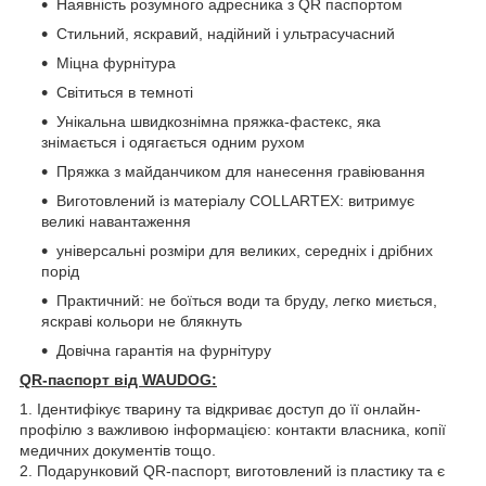
Наявність розумного адресника з QR паспортом
Стильний, яскравий, надійний і ультрасучасний
Міцна фурнітура
Світиться в темноті
Унікальна швидкознімна пряжка-фастекс, яка
знімається і одягається одним рухом
Пряжка з майданчиком для нанесення гравіювання
Виготовлений із матеріалу COLLARTEX: витримує
великі навантаження
універсальні розміри для великих, середніх і дрібних
порід
Практичний: не боїться води та бруду, легко миється,
яскраві кольори не блякнуть
Довічна гарантія на фурнітуру
QR-паспорт від WAUDOG:
1. Ідентифікує тварину та відкриває доступ до її онлайн-
профілю з важливою інформацією: контакти власника, копії
медичних документів тощо.
2. Подарунковий QR-паспорт, виготовлений із пластику та є