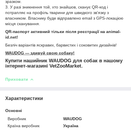
зразком.
3. У разі зникнення той, хто знайшов, сканує QR-код і
потрапляє на профіль тварини для швидкого зв'язку з
власником. Власнику буде відправлено email з GPS-локацією
місця сканування.
QR-паспорт активний тільки після реєстрації на animal-
id.net!
Безліч варіантів яскравих, барвистих і соковитих дизайнів!
WAUDOG — здивуй свою собаку!
Купити нашийник WAUDOG для собак в нашому
інтернет-магазині VetZooMarket.
Приховати
Характеристики
Основні
Виробник
WAUDOG
Країна виробник
Україна