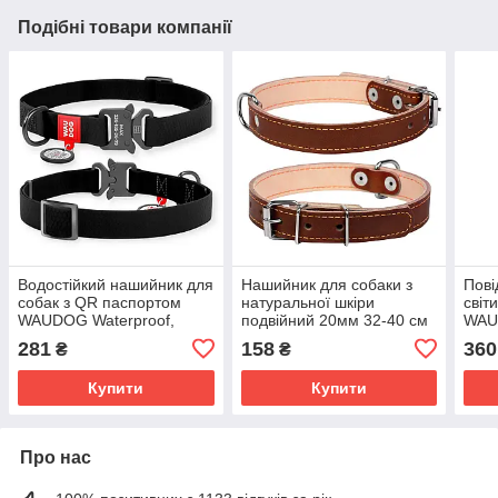
Подібні товари компанії
Водостійкий нашийник для
Нашийник для собаки з
Пові
собак з QR паспортом
натуральної шкіри
світ
WAUDOG Waterproof,
подвійний 20мм 32-40 см
WAU
розмір 34-49см/25мм,
COLLAR, колір -
мм 1
281
158
360
₴
₴
колір чорний
коричневий
Купити
Купити
Про нас