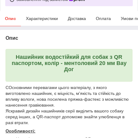
Опис
Характеристики
Доставка
Оплата
Умови п
Опис
Нашийник
водостійкий для собак з QR
паспортом, колір - ментоловий 20 мм Вау
Дог
СОсновними перевагами цього матеріалу, з якого
виготовлено нашийник, є міцність, м'якість та стійкість до
впливу вологи, нова посилена пряжка-фастекс з можливістю
нанесення гравіювання.
Яскравий дизайн нашийників серії виділить вашого собаку
серед інших, а QR-паспорт допоможе знайти улюбленця в
разі втрати.
Особливості: