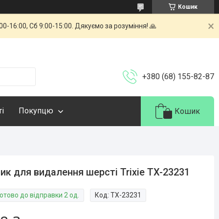
Кошик
-16:00, Сб 9:00-15:00. Дякуємо за розуміння! 🙏
+380 (68) 155-82-87
ті
Покупцю
Кошик
ик для видалення шерсті Trixie TX-23231
отово до відправки 2 од.
Код:
ТХ-23231