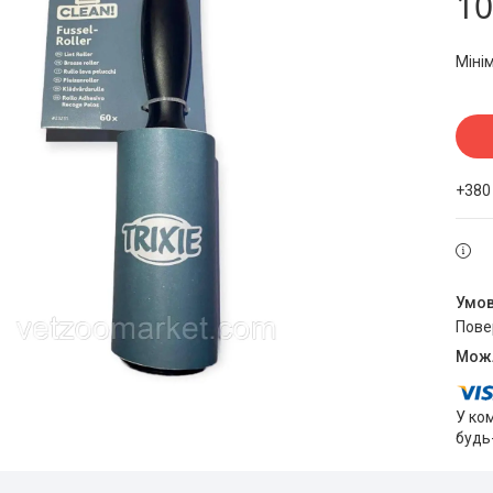
10
Міні
+380
пов
У ко
будь