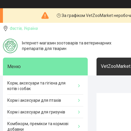
🕒 За графіком VetZooMarket неробочи
Фастів, Україна
Інтернет-магазин зоотоварів та ветеринарних
препаратів для тварин
VetZooMarket
Корм, аксесуари та гігієна для
котів і собак
Корм і аксесуари для птахів
Корм і аксесуари для гризунів
Комбікорм, премікси та кормові
добавки