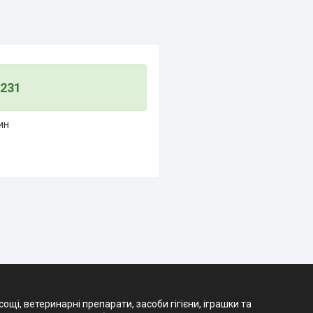
3231
ин
і, ветеринарні препарати, засоби гігієни, іграшки та