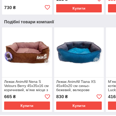
туалету та лотку Хвостик,
(2.6кг)
15 л
730
₴
Купити
Подібні товари компанії
Лежак AnimAll Nena S
Лежак AnimAll Tiana XS
М'як
Velours Berry 45x35x16 см
45x40x20 см синьо-
коті
коричневий, м'яке місце з
бежевий, велюрове
Luck
тканини шеніл для котів та
спальне місце для котів та
беже
665
830
416
₴
₴
собак дрібних порід
собак дрібних порід до 4
зати
кг
лежа
Купити
Купити