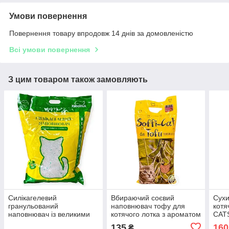
Умови повернення
Повернення товару впродовж 14 днів за домовленістю
Всі умови повернення
З цим товаром також замовляють
Силікагелевий
Вбираючий соєвий
Сухи
гранульований
наповнювач тофу для
котя
наповнювач із великими
котячого лотка з ароматом
CATS
гранулами для котячого
полуниці Soffi Cat Tofu 6л
West
135
160
₴