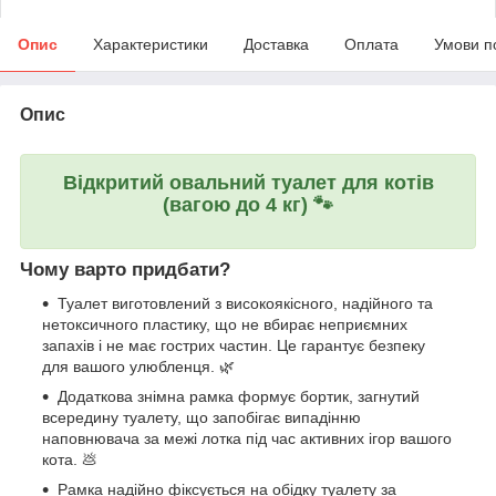
Опис
Характеристики
Доставка
Оплата
Умови п
Опис
Відкритий овальний туалет для котів
(вагою до 4 кг) 🐾
Чому варто придбати?
Туалет виготовлений з високоякісного, надійного та
нетоксичного пластику, що не вбирає неприємних
запахів і не має гострих частин. Це гарантує безпеку
для вашого улюбленця. 🌿
Додаткова знімна рамка формує бортик, загнутий
всередину туалету, що запобігає випадінню
наповнювача за межі лотка під час активних ігор вашого
кота. 💩
Рамка надійно фіксується на обідку туалету за