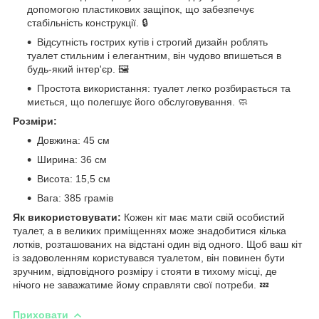
допомогою пластикових защіпок, що забезпечує
стабільність конструкції. 🔒
Відсутність гострих кутів і строгий дизайн роблять
туалет стильним і елегантним, він чудово впишеться в
будь-який інтер'єр. 🖼️
Простота використання: туалет легко розбирається та
миється, що полегшує його обслуговування. 🧼
Розміри:
Довжина: 45 см
Ширина: 36 см
Висота: 15,5 см
Вага: 385 грамів
Як використовувати:
Кожен кіт має мати свій особистий
туалет, а в великих приміщеннях може знадобитися кілька
лотків, розташованих на відстані один від одного. Щоб ваш кіт
із задоволенням користувався туалетом, він повинен бути
зручним, відповідного розміру і стояти в тихому місці, де
нічого не заважатиме йому справляти свої потреби. 💤
Приховати