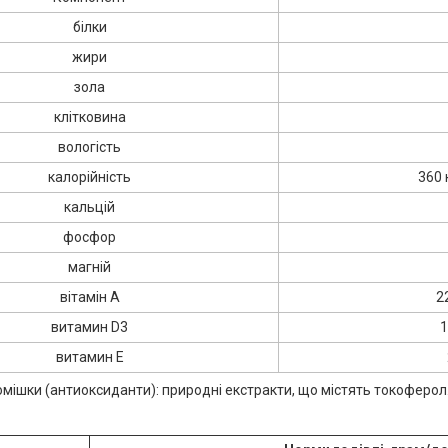
білки
жири
зола
клітковина
вологість
калорійність
360 
кальцій
фосфор
магній
вітамін А
2
витамин D3
1
витамин Е
омішки (антиоксиданти): природні екстракти, що містять токоферол