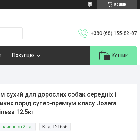
Кошик
+380 (68) 155-82-87
ті
Покупцю
Кошик
м сухий для дорослих собак середніх і
иких порід супер-преміум класу Josera
iness 12.5кг
 наявності 2 од.
Код:
121656