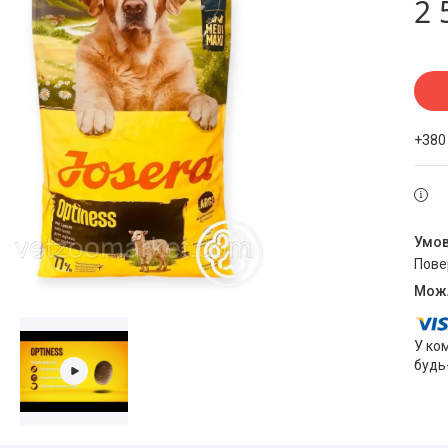
2 
+380
пов
У ко
будь