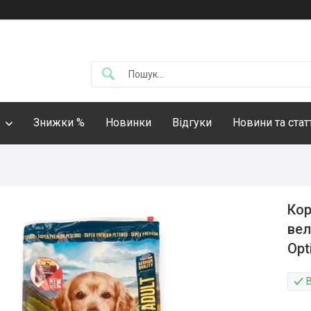
Знижки %
Новинки
Відгуки
Новини та стат
Кор
вел
Opt
В