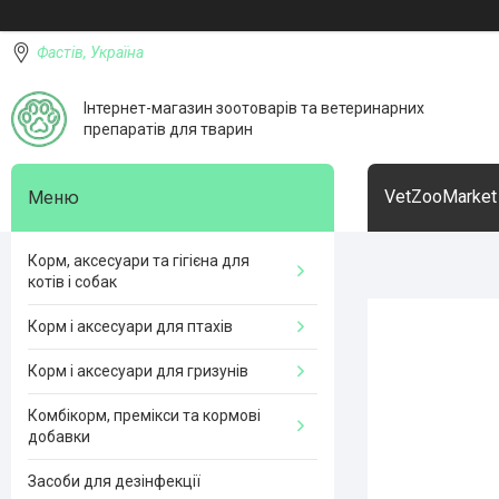
Фастів, Україна
Інтернет-магазин зоотоварів та ветеринарних
препаратів для тварин
VetZooMarket
Корм, аксесуари та гігієна для
котів і собак
Корм і аксесуари для птахів
Корм і аксесуари для гризунів
Комбікорм, премікси та кормові
добавки
Засоби для дезінфекції