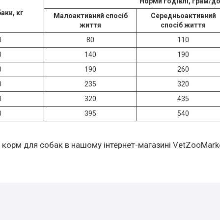
Норми годівлі, грам/д
аки, кг
Малоактивний спосіб
Середньоактивний
життя
спосіб життя
0
80
110
0
140
190
0
190
260
0
235
320
0
320
435
0
395
540
й корм для собак в нашому інтернет-магазині VetZooMark