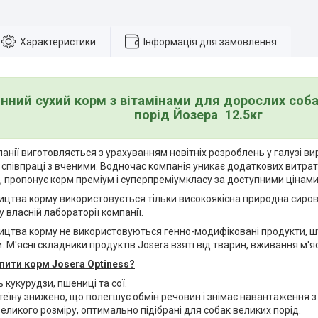
Характеристики
Інформація для замовлення
нний сухий корм з вітамінами для дорослих собак
порід
Йозера
12.5кг
анії виготовляється з урахуванням новітніх розроблень у галузі 
ій співпраці з вченими. Водночас компанія уникає додаткових витрат 
 пропонує корм преміум і суперпреміумкласу за доступними цінами
ицтва корму використовується тільки високоякісна природна сиров
у власній лабораторії компанії.
ництва корму не використовуються генно-модифіковані продукти, ш
. М'ясні складники продуктів Josera взяті від тварин, вживання м'
пити корм Josera Optiness?
ь кукурудзи, пшениці та сої.
теїну знижено, що полегшує обмін речовин і знімає навантаження з 
еликого розміру, оптимально підібрані для собак великих порід.