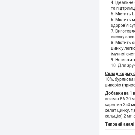
Ідеальне 
та підтримц
Містить L
Містить м
здоров'я су
Виготовле
високу засв
Містить о
цинк у легк
імунної сис
Не містит
Для зруч
Склад корму 
10%, бурякова п
цикорію (прир
Добавки на 1 
вітамін B6 20 м
карнітин 250 мг
хелат цинку, гі
кальцію) 2 мг, 
Типовий аналі