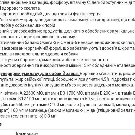
співвідношення кальцію, фосфору, вітаміну С, легкодоступних міді
і здорового скелета.
-карнітин, необхідний для підтримки функції серця.
'ясо мідій — природне джерело глюкозаміну та хондроїтину, що ноб
глобів у собак великих порід.
ний із високоякісних продуктів, делікатно оброблених за унікальн
оюваність і перетравлюваність корму.
птимальний баланс Омега-3 й Омега-6 ненасичених жирних кислот, ві
о засвоюваній органічній формі, що забезпечують здоров'я шкіри та
теми, а також загальне здоров'я собаки.
ь штучних барвників, смакових добавок і консервантів.
ності зберігання та використання мішки 15 кг обладнані металевою
суперпреміумкласу для собак Йозера:
Борошно м'яса птиці, рис, 
ульпа, жир свійської птиці, борошно м'яса ягняти 4,5%, гідролізат к
одне джерело інуліну), висушене м'ясо новозеландського молюска.
кг:
вітамін A 22600 МО, вітамін D3 1700 МО, вітамін E 200 мг, вітамін B
г, вітамін B12 100 мг, пантотенова кислота 50 мг, нікотинова кислота
, біотин 950 мкг, вітамін С 100 мг, залізо (сульфат заліза II, моногід
драт) 160 мг, марганець (оксид марганцю I, мідь (гліциновий хелат мі
селен (селеніт натрію) 0,3 мг.
з
Компонент