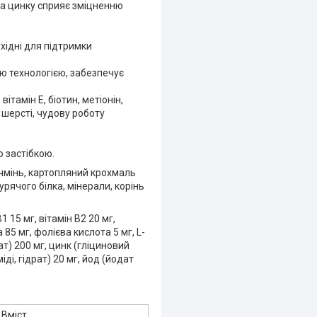
 та цинку сприяє зміцненню
хідні для підтримки
ою технологією, забезпечує
тамін Е, біотин, метіонін,
 шерсті, чудову роботу
 застібкою.
ячмінь, картопляний крохмаль
урячого білка, мінерали, корінь
1 15 мг, вітамін B2 20 мг,
 85 мг, фолієва кислота 5 мг, L-
рат) 200 мг, цинк (гліциновий
ді, гідрат) 20 мг, йод (йодат
Вміст