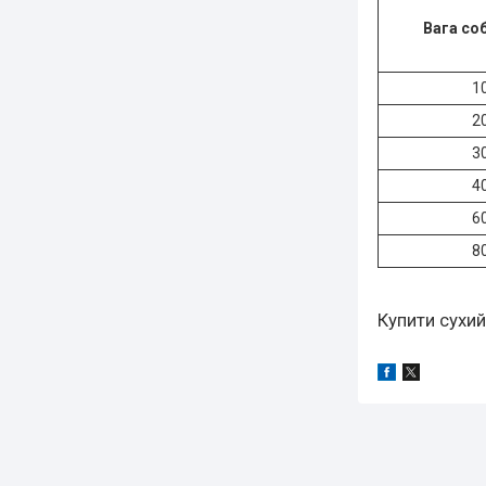
Вага соб
1
2
3
4
6
8
Купити сухи