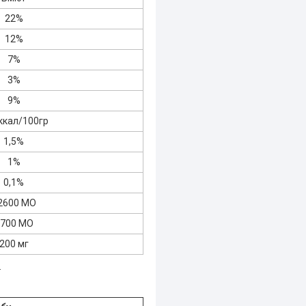
22%
12%
7%
3%
9%
ккал/100гр
1,5%
1%
0,1%
2600 МО
700 МО
200 мг
.