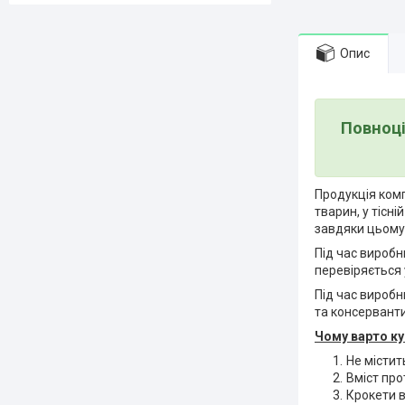
Опис
Повноці
Продукція комп
тварин, у тісн
завдяки цьому,
Під час виробн
перевіряється 
Під час вироб
та консерванти
Чому варто ку
Не містит
Вміст про
Крокети в