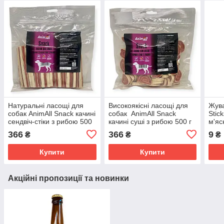
Натуральні ласощі для
Високоякісні ласощі для
Жува
собак AnimAll Snack качині
собак AnimAll Snack
Stick
сендвіч-стіки з рибою 500
качині суші з рибою 500 г
м'яс
г
та в
366
366
9
₴
₴
₴
6 мі
Купити
Купити
Акційні пропозиції та новинки