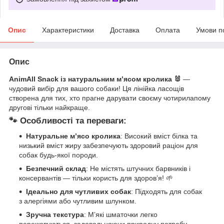
Опис
Характеристики
Доставка
Оплата
Умови п
Опис
AnimAll Snack із натуральним м’ясом кролика 🐰
—
чудовий вибір для вашого собаки! Ця лінійка ласощів
створена для тих, хто прагне дарувати своєму чотирилапому
другові тільки найкраще.
🐾
Особливості та переваги
:
Натуральне м’ясо кролика
: Високий вміст білка та
низький вміст жиру забезпечують здоровий раціон для
собак будь-якої породи.
Безпечний склад
: Не містять штучних барвників і
консервантів — тільки користь для здоров’я! 🌱
Ідеально для чутливих собак
: Підходять для собак
з алергіями або чутливим шлунком.
Зручна текстура
: М’які шматочки легко
пережовуються, задовольняючи природну потребу