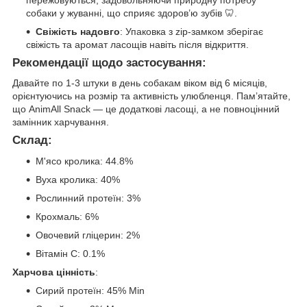
собаки у жуванні, що сприяє здоров’ю зубів 🦷.
Свіжість надовго
: Упаковка з zip-замком зберігає
свіжість та аромат ласощів навіть після відкриття.
Рекомендації щодо застосування
:
Давайте по 1-3 штуки в день собакам віком від 6 місяців,
орієнтуючись на розмір та активність улюбленця. Пам’ятайте,
що AnimAll Snack — це додаткові ласощі, а не повноцінний
замінник харчування.
Склад
:
М'ясо кролика: 44.8%
Вуха кролика: 40%
Рослинний протеїн: 3%
Крохмаль: 6%
Овочевий гліцерин: 2%
Вітамін С: 0.1%
Харчова цінність
:
Сирий протеїн: 45% Min