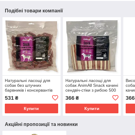
Подібні товари компанії
Натуральні ласощі для
Натуральні ласощі для
Висо
собак без штучних
собак AnimAll Snack качині
соба
барвників і консервантів
сендвіч-стіки з рибою 500
качи
AnimAll Snack качині
г
531
366
366
₴
₴
сосиски 500 г
Купити
Купити
Акційні пропозиції та новинки