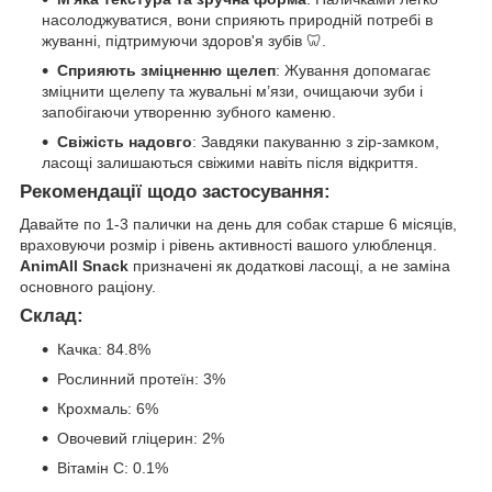
насолоджуватися, вони сприяють природній потребі в
жуванні, підтримуючи здоров'я зубів 🦷.
Сприяють зміцненню щелеп
: Жування допомагає
зміцнити щелепу та жувальні м’язи, очищаючи зуби і
запобігаючи утворенню зубного каменю.
Свіжість надовго
: Завдяки пакуванню з zip-замком,
ласощі залишаються свіжими навіть після відкриття.
Рекомендації щодо застосування
:
Давайте по 1-3 палички на день для собак старше 6 місяців,
враховуючи розмір і рівень активності вашого улюбленця.
AnimAll Snack
призначені як додаткові ласощі, а не заміна
основного раціону.
Склад
:
Качка: 84.8%
Рослинний протеїн: 3%
Крохмаль: 6%
Овочевий гліцерин: 2%
Вітамін С: 0.1%