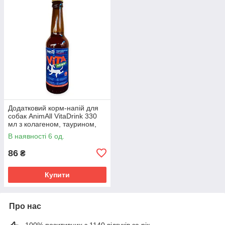
Додатковий корм-напій для
собак AnimAll VitaDrink 330
мл з колагеном, таурином,
ехінацеєю та амінокислотами
В наявності 6 од.
для імунітету
86
₴
Купити
Про нас
100% позитивних з 1140 відгуків за рік