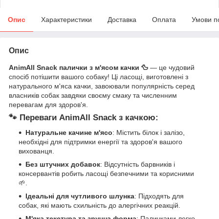
Опис
Характеристики
Доставка
Оплата
Умови п
Опис
AnimAll Snack палички з м'ясом качки 🦆
— це чудовий
спосіб потішити вашого собаку! Ці ласощі, виготовлені з
натурального м'яса качки, завоювали популярність серед
власників собак завдяки своєму смаку та численним
перевагам для здоров'я.
🐾
Переваги AnimAll Snack з качкою
:
Натуральне качине м'ясо
: Містить білок і залізо,
необхідні для підтримки енергії та здоров'я вашого
вихованця.
Без штучних добавок
: Відсутність барвників і
консервантів робить ласощі безпечними та корисними
🌱.
Ідеальні для чутливого шлунка
: Підходять для
собак, які мають схильність до алергічних реакцій.
М'яка текстура та зручна форма
: Паличками легко