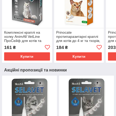
Комплексні краплі на
Prinocate
Prin
холку AnimAll VetLine
протипаразитарні краплі
прот
ПроСейф для котів та
для котів до 4 кг та тхорів,
для к
кошенят 0,6–2,5 кг (від
Прінокат комплексний
прін
161
184
203
₴
₴
бліх, кліщів та гельмінтів),
захист від бліх кліщів і
захис
0,3 мл
гельмінтів
гель
Купити
Купити
Акційні пропозиції та новинки