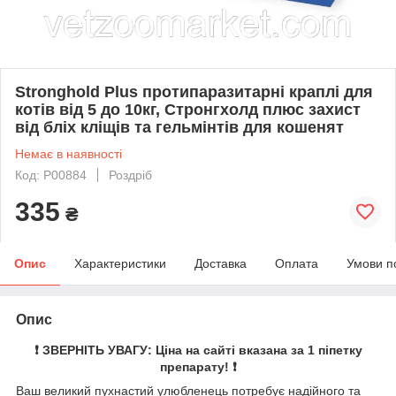
Stronghold Plus протипаразитарні краплі для
котів від 5 до 10кг, Стронгхолд плюс захист
від бліх кліщів та гельмінтів для кошенят
Немає в наявності
Код: P00884
Роздріб
335
₴
Опис
Характеристики
Доставка
Оплата
Умови п
Опис
❗️ ЗВЕРНІТЬ УВАГУ: Ціна на сайті вказана за 1 піпетку
препарату! ❗️
Ваш великий пухнастий улюбленець потребує надійного та