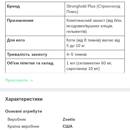
Бренд
Stronghold Plus (Стронгхолд
Плюс)
Призначення
Комплексний захист (від бліх,
іксодових/вушних кліщів,
гельмінтів)
Для кого
Коти (від 8 тижнів) вагою від
5 до 10 кг
Тривалість захисту
4–5 тижнів
Об'єм піпетки та склад
1 мл (селамектин 60 мг,
сароланер 10 мг)
Приховати
Характеристики
Основні атрибути
Виробник
Zoetis
Країна виробник
США