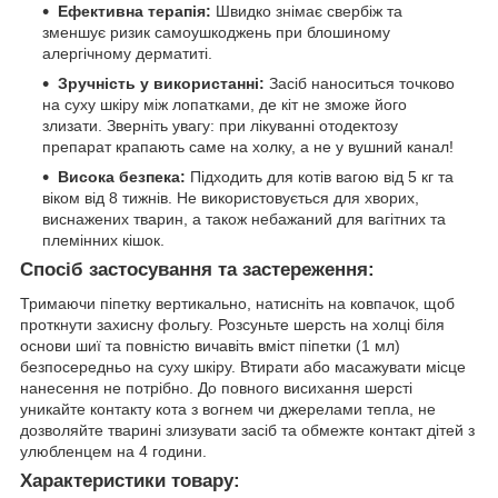
Ефективна терапія:
Швидко знімає свербіж та
зменшує ризик самоушкоджень при блошиному
алергічному дерматиті.
Зручність у використанні:
Засіб наноситься точково
на суху шкіру між лопатками, де кіт не зможе його
злизати. Зверніть увагу: при лікуванні отодектозу
препарат крапають саме на холку, а не у вушний канал!
Висока безпека:
Підходить для котів вагою від 5 кг та
віком від 8 тижнів. Не використовується для хворих,
виснажених тварин, а також небажаний для вагітних та
племінних кішок.
Спосіб застосування та застереження:
Тримаючи піпетку вертикально, натисніть на ковпачок, щоб
проткнути захисну фольгу. Розсуньте шерсть на холці біля
основи шиї та повністю вичавіть вміст піпетки (1 мл)
безпосередньо на суху шкіру. Втирати або масажувати місце
нанесення не потрібно. До повного висихання шерсті
уникайте контакту кота з вогнем чи джерелами тепла, не
дозволяйте тварині злизувати засіб та обмежте контакт дітей з
улюбленцем на 4 години.
Характеристики товару: