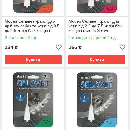
Modes Селавет краплі для
Modes Селавет краплі для
дрібних собак та котів від 0.5
котів від 2.6 до 7.5 кг від бліх
до 2.5 кг від бліх кліщів і
кліщів і глистів Selavet
глистів Selavet
протипаразитарний засіб
В наявності 2 од.
Готово до відправки 1 од.
протипаразитарний засіб
134
166
₴
₴
Купити
Купити