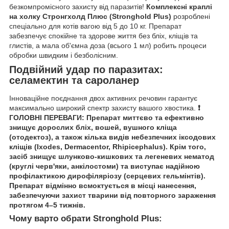
безкомпромісного захисту від паразитів!
Комплексні краплі
на холку Стронгхолд Плюс (Stronghold Plus)
розроблені
спеціально для котів вагою від 5 до 10 кг. Препарат
забезпечує спокійне та здорове життя без бліх, кліщів та
глистів, а мала об'ємна доза (всього 1 мл) робить процеси
обробки швидким і безболісним.
Подвійний удар по паразитах:
селамектин та сароланер
Інноваційне поєднання двох активних речовин гарантує
максимально широкий спектр захисту вашого хвостика.
❗️
ГОЛОВНІ ПЕРЕВАГИ: Препарат миттєво та ефективно
знищує дорослих бліх, вошей, вушного кліща
(отодектоз), а також кілька видів небезпечних іксодових
кліщів (Ixodes, Dermacentor, Rhipicephalus). Крім того,
засіб знищує шлунково-кишкових та легеневих нематод
(круглі черв'яки, анкілостоми) та виступає надійною
профілактикою дирофіляріозу (серцевих гельмінтів).
Препарат відмінно всмоктується в місці нанесення,
забезпечуючи захист тварини від повторного зараження
протягом 4–5 тижнів.
Чому варто обрати Stronghold Plus: