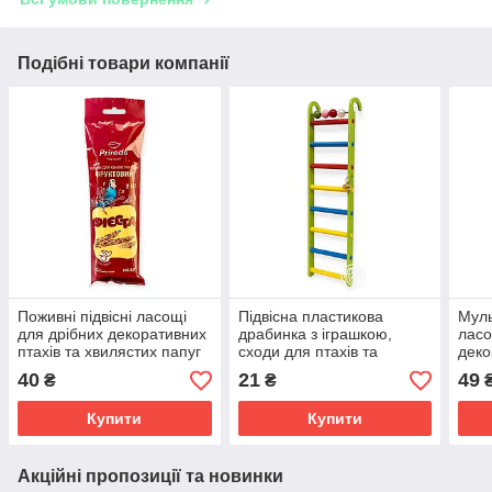
Подібні товари компанії
Поживні підвісні ласощі
Підвісна пластикова
Муль
для дрібних декоративних
драбинка з іграшкою,
ласо
птахів та хвилястих папуг
сходи для птахів та
деко
Priroda Фієста Колосок
екзотичних птахів, 22 см
хвил
40
21
49
₴
₴
Фруктовий 100г,
Фієс
збалансовані
зба
Купити
Купити
Акційні пропозиції та новинки