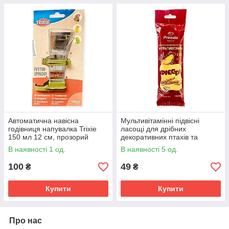
Автоматична навісна
Мультивітамінні підвісні
годівниця напувалка Trixie
ласощі для дрібних
150 мл 12 см, прозорий
декоративних птахів та
безпечний пластик, верхнє
хвилястих папуг Priroda
В наявності 1 од.
В наявності 5 од.
наповнення
Фієста Колосок 100г,
збалансований
100
49
₴
₴
Купити
Купити
Про нас