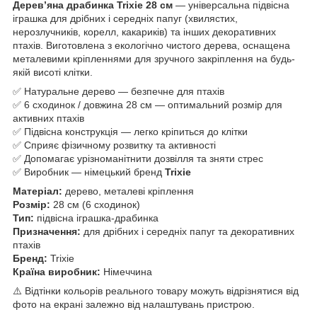
Дерев’яна драбинка Trixie 28 см
— універсальна підвісна
іграшка для дрібних і середніх папуг (хвилястих,
нерозлучників, корелл, какариків) та інших декоративних
птахів. Виготовлена з екологічно чистого дерева, оснащена
металевими кріпленнями для зручного закріплення на будь-
якій висоті клітки.
✅ Натуральне дерево — безпечне для птахів
✅ 6 сходинок / довжина 28 см — оптимальний розмір для
активних птахів
✅ Підвісна конструкція — легко кріпиться до клітки
✅ Сприяє фізичному розвитку та активності
✅ Допомагає урізноманітнити дозвілля та зняти стрес
✅ Виробник — німецький бренд
Trixie
Матеріал:
дерево, металеві кріплення
Розмір:
28 см (6 сходинок)
Тип:
підвісна іграшка-драбинка
Призначення:
для дрібних і середніх папуг та декоративних
птахів
Бренд:
Trixie
Країна виробник:
Німеччина
⚠️ Відтінки кольорів реального товару можуть відрізнятися від
фото на екрані залежно від налаштувань пристрою.