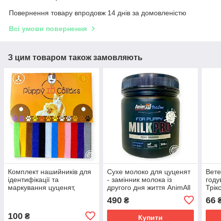
Повернення товару впродовж 14 днів за домовленістю
Всі умови повернення
З цим товаром також замовляють
Комплект нашийників для
Сухе молоко для цуценят
Вет
ідентифікації та
- замінник молока із
году
маркування цуценят,
другого дня життя AnimAll
Трікс
кошенят та дрібних собак
VetLine Pro 300 г
490
66
₴
Lucky Pet S 10*200 мм 12
шт
100
₴
Купити