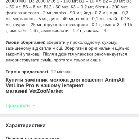
20000 МО; D3 2000 МО; Е - 100 мг; В1 – 10 мг; В2 – 10 мг; В3
– 50 мг; В6 – 8 мг; В12 - 60 мкг; К3 – 0.2 мг; біотин - 200 мкг;
фолієва кислота - 2 мг; залізо - 90 мг; йод - 0,2 мг; мідь - 0,3
мг; марганець - 5 мг; цинк - 40 мг; селен - 0,1 мг; калій - 0,15
мг; таурин - 25 мг; фруктоолігосахариди - 0.1 г; омега-3 - 0.15
г; омега-6 - 1.6 г; амінокислоти - 1.2 г; лактоза - 4 г.
Умови зберігання:
зберігати у прохолодному, сухому,
захищеному від світла місці. Зберігати в оригінальній щільно
закритій упаковці. Після відкриття упаковки рекомендується
використовувати суміш протягом трьох місяців.
Термін придатності:
12 місяців.
Купити замінник молока для кошенят AnimAll
VetLine Pro в нашому інтернет-
магазині VetZooMarket
Приховати
Характеристики
Основні характеристики