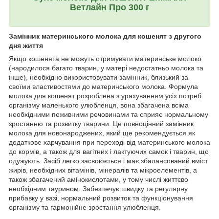
Ветлайн Про 300 г
Замінник материнського молока для кошенят з другого
дня життя
Якщо кошенята не можуть отримувати материнське молоко
(народилося багато тварин, у матері недостатньо молока та
інше), необхідно використовувати замінник, близький за
своїми властивостями до материнського молока. Формула
молока для кошенят розроблена з урахуванням усіх потреб
організму маленького улюбленця, вона збагачена всіма
необхідними поживними речовинами та сприяє нормальному
зростанню та розвитку тварини. Це повноцінний замінник
молока для новонароджених, який ще рекомендується як
додаткове харчування при переході від материнського молока
до кормів, а також для вагітних і лактуючих самок і тварин, що
одужують. Засіб легко засвоюється і має збалансований вміст
жирів, необхідних вітамінів, мінералів та мікроелементів, а
також збагачений амінокислотами, у тому числі життєво
необхідним таурином. Забезпечує швидку та регулярну
прибавку у вазі, нормальний розвиток та функціонування
організму та гармонійне зростання улюбленця.