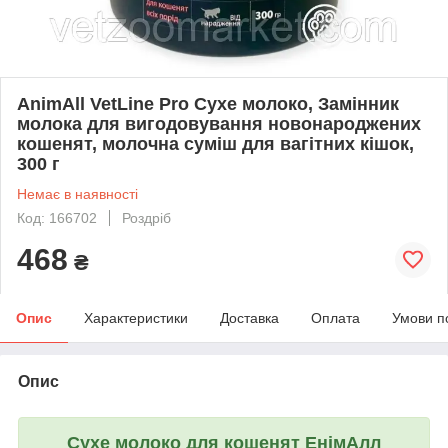
AnimAll VetLine Pro Сухе молоко, Замінник
молока для вигодовування новонароджених
кошенят, молочна суміш для вагітних кішок,
300 г
Немає в наявності
Код: 166702
Роздріб
468
₴
Опис
Характеристики
Доставка
Оплата
Умови п
Опис
Сухе молоко для кошенят ЕнімАлл