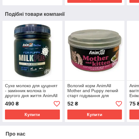
Подібні товари компанії
Сухе молоко для цуценят
Вологий корм AnimAll
Anim
- замінник молока із
Mother and Puppy легкий
вагі
другого дня життя AnimAll
старт годування для
Енім
VetLine Pro 300 г
кошенят 85 г
пашт
490
52
75
₴
₴
легк
Купити
Купити
Про нас