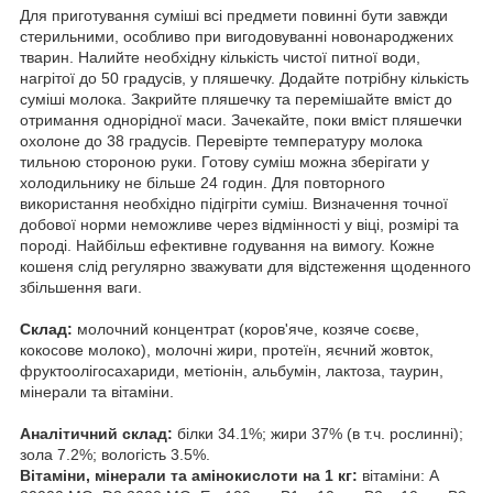
Для приготування суміші всі предмети повинні бути завжди
стерильними, особливо при вигодовуванні новонароджених
тварин. Налийте необхідну кількість чистої питної води,
нагрітої до 50 градусів, у пляшечку. Додайте потрібну кількість
суміші молока. Закрийте пляшечку та перемішайте вміст до
отримання однорідної маси. Зачекайте, поки вміст пляшечки
охолоне до 38 градусів. Перевірте температуру молока
тильною стороною руки. Готову суміш можна зберігати у
холодильнику не більше 24 годин. Для повторного
використання необхідно підігріти суміш. Визначення точної
добової норми неможливе через відмінності у віці, розмірі та
породі. Найбільш ефективне годування на вимогу. Кожне
кошеня слід регулярно зважувати для відстеження щоденного
збільшення ваги.
Склад:
молочний концентрат (коров'яче, козяче соєве,
кокосове молоко), молочні жири, протеїн, яєчний жовток,
фруктоолігосахариди, метіонін, альбумін, лактоза, таурин,
мінерали та вітаміни.
Аналітичний склад:
білки 34.1%; жири 37% (в т.ч. рослинні);
зола 7.2%; вологість 3.5%.
Вітаміни, мінерали та амінокислоти на 1 кг:
вітаміни: A