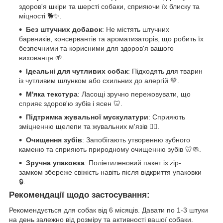
здоров'я шкіри та шерсті собаки, сприяючи їх блиску та
міцності 🐕✨.
Без штучних добавок
: Не містять штучних
барвників, консервантів та ароматизаторів, що робить їх
безпечними та корисними для здоров'я вашого
вихованця 🌱.
Ідеальні для чутливих собак
: Підходять для тварин
із чутливим шлунком або схильних до алергій 💚.
М'яка текстура
: Ласощі зручно пережовувати, що
сприяє здоров'ю зубів і ясен 🦷.
Підтримка жувальної мускулатури
: Сприяють
зміцненню щелепи та жувальних м'язів 🏋️‍♂️.
Очищення зубів
: Запобігають утворенню зубного
каменю та сприяють природному очищенню зубів 🦷🧼.
Зручна упаковка
: Поліетиленовий пакет із zip-
замком збереже свіжість навіть після відкриття упаковки
🔒.
Рекомендації щодо застосування
:
Рекомендується для собак від 6 місяців. Давати по 1-3 штуки
на день залежно від розміру та активності вашої собаки.