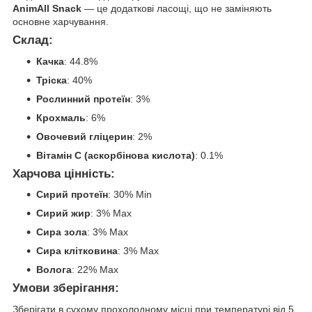
AnimAll Snack
— це додаткові ласощі, що не заміняють
основне харчування.
Склад
:
Качка
: 44.8%
Тріска
: 40%
Рослинний протеїн
: 3%
Крохмаль
: 6%
Овочевий гліцерин
: 2%
Вітамін С (аскорбінова кислота)
: 0.1%
Харчова цінність
:
Сирий протеїн
: 30% Min
Сирий жир
: 3% Max
Сира зола
: 3% Max
Сира клітковина
: 3% Max
Волога
: 22% Max
Умови зберігання
:
Зберігати в сухому прохолодному місці при температурі від 5