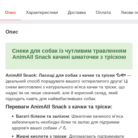
Опис
Характеристики
Доставка
Оплата
Умови п
Опис
Снеки для собак із чутливим травленням
AnimAll Snack
качині шматочки з тріскою
AnimAll Snack: Ласощі для собак з качки та тріски 🦆🐟
—
ідеальний спосіб порадувати вашого чотирилапого друга! Ці
снеки виготовлені з натурального м'яса качки та тріски, що
надає їм не лише смачний, але й корисний склад, який
підходить навіть для найвибагливіших собак.
Переваги AnimAll Snack з качки та тріски
:
Багаті білком та залізом
: Шматочки качиного м'яса
забезпечують необхідні білки та залізо для підтримки
здоров'я вашої собаки 🦴💪.
Жирні кислоти з тріски
: Допомагають підтримувати