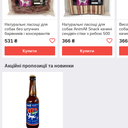
Натуральні ласощі для
Натуральні ласощі для
Висо
собак без штучних
собак AnimAll Snack качині
соба
барвників і консервантів
сендвіч-стіки з рибою 500
качи
AnimAll Snack качині
г
531
366
366
₴
₴
сосиски 500 г
Купити
Купити
Акційні пропозиції та новинки