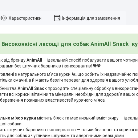
Характеристики
Інформація для замовлення
Високоякісні ласощі для собак AnimAll Snack ку
ак від бренду
AnimAll
– ідеальний спосіб побалувати вашого чотир
щами без штучних барвників і консервантів! 🐕💖
товлені з натурального м'яса курки 🐔, що робить їх надзвичайно 
 тільки смачні, а й мають безліч переваг для здоров'я вашого улюбл
обництва
AnimAll Snack
проходять спеціальну обробку з використан
гти всі корисні вітаміни та мінерали, необхідні для здоров'я вашої 
береження поживних властивостей курячого м'яса.
льне м'ясо курки
містить білок та має низький вміст жиру — ідеал
шої собаки.
тить штучних барвників і консервантів — тільки безпечні та корисні і
ять для собак з чутливим шлунком та алергічними реакціями.