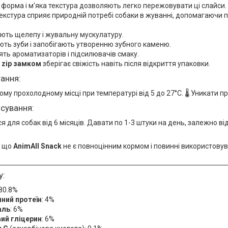
а форма і м'яка текстура дозволяють легко пережовувати ці слайси.
текстура сприяє природній потребі собаки в жуванні, допомагаючи 
ють щелепу і жувальну мускулатуру.
ть зуби і запобігають утворенню зубного каменю.
тять ароматизаторів і підсилювачів смаку.
з
zip замком
зберігає свіжість навіть після відкриття упаковки.
ання:
хому прохолодному місці при температурі від 5 до 27°C. 🌡️ Уникати 
осування:
 для собак від 6 місяців. Давати по 1-3 штуки на день, залежно ві
, що
AnimAll Snack
не є повноцінним кормом і повинні використовув
у:
 80.8%
ний протеїн
: 4%
аль
: 6%
ий гліцерин
: 6%