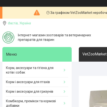
🕒 За графіком VetZooMarket неробочи
Фастів, Україна
Інтернет-магазин зоотоварів та ветеринарних
препаратів для тварин
VetZooMarket
Корм, аксесуари та гігієна для
котів і собак
Корм і аксесуари для птахів
Корм і аксесуари для гризунів
Комбікорм, премікси та кормові
добавки