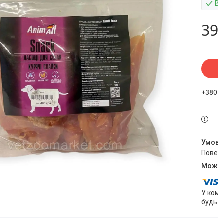
В
39
+380
пов
У ко
будь