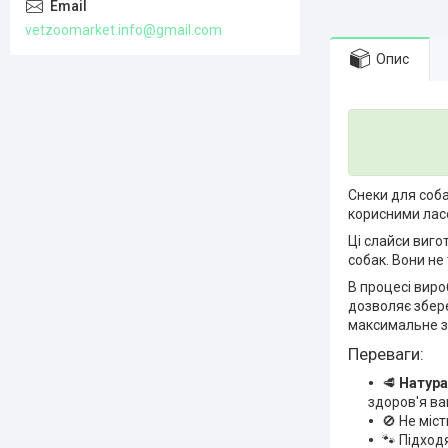
vetzoomarket.info@gmail.com
Опис
Снеки для соб
корисними ласо
Ці слайси виго
собак. Вони не
В процесі вир
дозволяє збере
максимальне з
Переваги:
🥩
Натура
здоров'я ва
🚫 Не міс
🐾 Підход