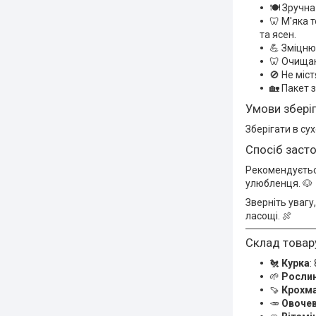
🍽️ Зручн
🦷 М'яка 
та ясен.
💪 Зміцню
🦷 Очищаю
🚫 Не міс
🏡 Пакет 
Умови зберіг
Зберігати в су
Спосіб заст
Рекомендується
улюбленця. 🐶
Зверніть увагу
ласощі. 🍖
Склад товар
🐔
Курка
:
🌱
Рослин
🍠
Крохм
🥕
Овочев