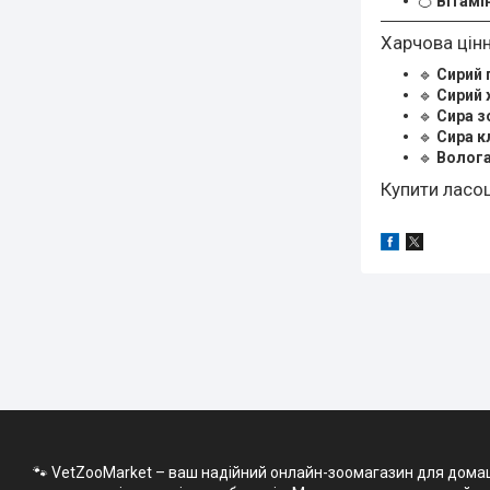
🍊
Вітамі
Харчова цінн
🔹
Сирий 
🔹
Сирий 
🔹
Сира з
🔹
Сира к
🔹
Волог
Купити ласощ
🐾 VetZooMarket – ваш надійний онлайн-зоомагазин для домашні