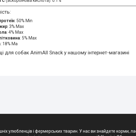
н С
(аскорбінова кислота): 0.1%
ість:
протеїн
: 50% Min
жир
: 3% Max
ола
: 4% Max
літковина
: 5% Max
а
: 18% Ma
і для собак AnimAll Snack у нашому інтернет-магазині
х улюбленців і фермерських тварин. У нас ви знайдете корми, ласощ