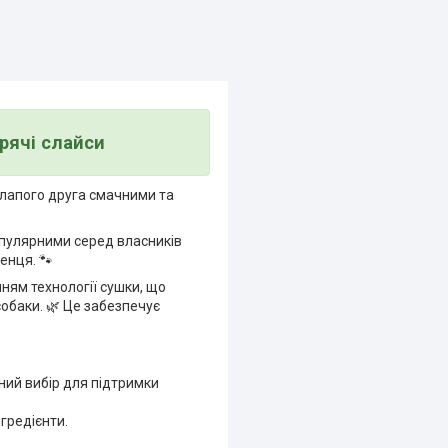
рячі слайси
илапого друга смачними та
популярними серед власників
енця. 🐾
ням технології сушки, що
собаки. 🌿 Це забезпечує
ьний вибір для підтримки
нгредієнти.