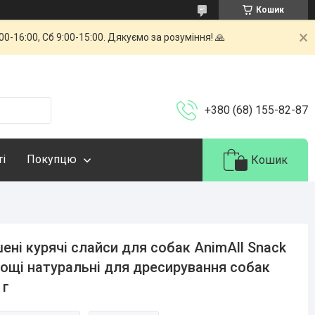
Кошик
-16:00, Сб 9:00-15:00. Дякуємо за розуміння! 🙏
+380 (68) 155-82-87
ті
Покупцю
Кошик
ені курячі слайси для собак AnimAll Snack
ощі натуральні для дресирування собак
 г