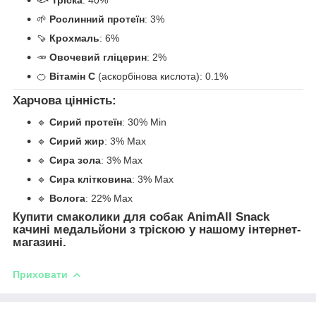
🐟
Тріска
: 40%
🌱
Рослинний протеїн
: 3%
🍠
Крохмаль
: 6%
🥕
Овочевий гліцерин
: 2%
🍊
Вітамін С
(аскорбінова кислота): 0.1%
Харчова цінність:
🔹
Сирий протеїн
: 30% Min
🔹
Сирий жир
: 3% Max
🔹
Сира зола
: 3% Max
🔹
Сира клітковина
: 3% Max
🔹
Волога
: 22% Max
Купити смаколики для собак AnimAll Snack
качині медальйони з тріскою у нашому інтернет-
магазині.
Приховати