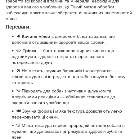
зберегти всі корисні вітаміни та мінерали, необхідні для
здоров’я вашого улюбленця. 🌿 Такий метод обробки
забезпечує максимальне збереження поживних властивостей
м’яса.
Переваги:
🥩
Качине м'ясо
є джерелом білка та заліза, що
допомагають зміцнити здоров’я вашої собаки.
🐟
Тріска
— багате джерело жирних кислот, що
підтримують здоров'я шкіри та шерсті вашого
чотирилапого друга.
🚫 Не містять штучних барвників і консервантів —
тільки натуральні інгредієнти, що забезпечують безпеку
та користь.
🐾 Підходять для собак з чутливим шлунком та
алергічними реакціями — дбайливо ставляться до
здоров’я вашого улюбленця.
🍽️ Зручна форма і м'яка текстура дозволяють легко
пережовувати ці снеки.
🦷 М'яка текстура сприяє природній потребі собаки в
жуванні, що допомагає підтримувати здоров'я зубів та
ясен.