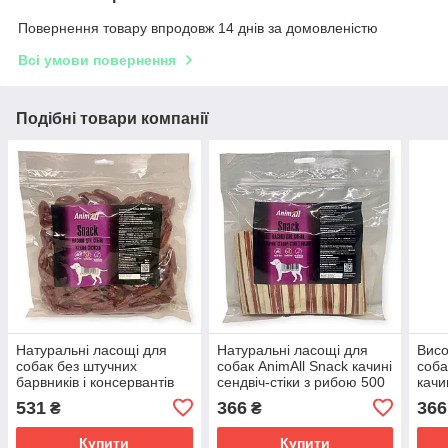
Повернення товару впродовж 14 днів за домовленістю
Всі умови повернення
Подібні товари компанії
Натуральні ласощі для
Натуральні ласощі для
Висо
собак без штучних
собак AnimAll Snack качині
соба
барвників і консервантів
сендвіч-стіки з рибою 500
качи
AnimAll Snack качині
г
531
366
366
₴
₴
сосиски 500 г
Купити
Купити