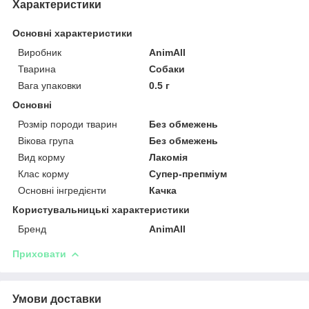
Характеристики
Основні характеристики
Виробник
AnimAll
Тварина
Собаки
Вага упаковки
0.5 г
Основні
Розмір породи тварин
Без обмежень
Вікова група
Без обмежень
Вид корму
Лакомія
Клас корму
Супер-препміум
Основні інгредієнти
Качка
Користувальницькі характеристики
Бренд
AnimAll
Приховати
Умови доставки