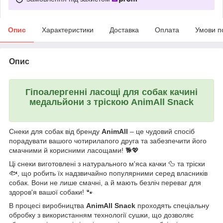
Опис
Характеристики
Доставка
Оплата
Умови п
Опис
Гіпоалергенні ласощі для собак качині
медальйони з тріскою AnimAll Snack
Снеки для собак від бренду
AnimAll
– це чудовий спосіб
порадувати вашого чотирилапого друга та забезпечити його
смачними й корисними ласощами! 🐕💖
Ці снеки виготовлені з натурального м'яса качки 🦆 та тріски
🐟, що робить їх надзвичайно популярними серед власників
собак. Вони не лише смачні, а й мають безліч переваг для
здоров'я вашої собаки! 🐾
В процесі виробництва
AnimAll Snack
проходять спеціальну
обробку з використанням технології сушки, що дозволяє