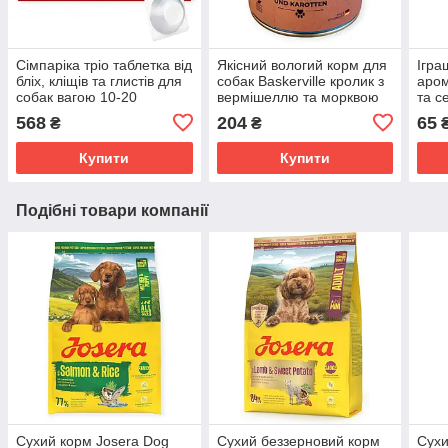
Сімпаріка тріо таблетка від
Якісний вологий корм для
Ігра
бліх, кліщів та глистів для
собак Baskerville кролик з
аром
собак вагою 10-20
вермішеллю та морквою
та с
кг, Zoetis Simparica Trio
800г
Anim
568
204
65
₴
₴
Купити
Купити
Подібні товари компанії
Сухий корм Josera Dog
Сухий беззерновий корм
Сухи