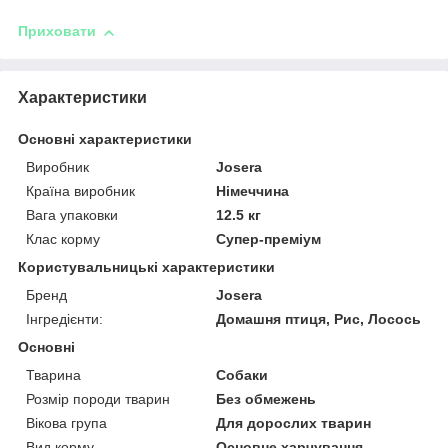
Приховати
Характеристики
Основні характеристики
Виробник
Josera
Країна виробник
Німеччина
Вага упаковки
12.5 кг
Клас корму
Супер-преміум
Користувальницькі характеристики
Бренд
Josera
Інгредієнти:
Домашня птиця, Рис, Лосось
Основні
Тварина
Собаки
Розмір породи тварин
Без обмежень
Вікова група
Для дорослих тварин
Вид корму
Основне харчування