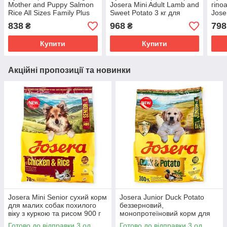
Mother and Puppy Salmon
Josera Mini Adult Lamb and
гіпо
Rice All Sizes Family Plus
Sweet Potato 3 кг для
Jose
для вагітних собак та
дорослих собак малих
3 кг
838
968
798
₴
₴
цуценят з лососем 3кг
порід з ягнятиною
соба
бататом і соусом
кар
Купити
Купити
Акційні пропозиції та новинки
Josera Mini Senior сухий корм
Josera Junior Duck Potato
для малих собак похилого
беззерновий,
віку з куркою та рисом 900 г
монопротеїновий корм для
безглютеновий з дрібними
цуценят з качкою та
Готово до відправки 3 од.
Готово до відправки 3 од.