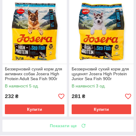
Беззерновий сухий корм для
Беззерновий сухий корм для
активних собак Josera High
цуценят Josera High Protein
Protein Adult Sea Fish 900г
Junior Sea Fish 900г
раціон з морською рибою,
високоенергетичний раціон з
В наявності 5 од.
В наявності 3 од.
лососем, мідіями
морською рибою, лососем
232
281
₴
₴
Купити
Купити
Показати ще