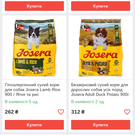
Купити
Купити
Гіпоалергенний сухий корм
Беззерновий сухий корм для
для собак Josera Lamb Rice
дорослих собак усіх порід
900 г Ягня та рис
Josera Adult Duck Potato 900г
монопротеїновий раціон для
гіпоалергенний раціон з
В наявності 5 од.
В наявності 2 од.
собак із чутливим
качкою
травленням
262
312
₴
₴
Купити
Купити