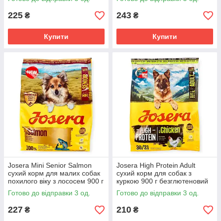
крокетами
картоплею 900 г
монопротеїновий для всіх
225
243
₴
₴
порід
Купити
Купити
Josera Mini Senior Salmon
Josera High Protein Adult
сухий корм для малих собак
сухий корм для собак з
похилого віку з лососем 900 г
куркою 900 г безглютеновий
беззерновий
для активних робочих та
Готово до відправки 3 од.
Готово до відправки 3 од.
монопротеїновий
спортивних порід
227
210
₴
₴