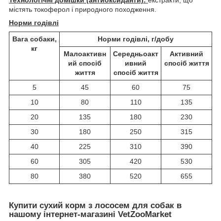
містять токоферол і природного походження.
Норми годівлі
Вага собаки,
Норми годівлі, г/добу
кг
Малоактивн
Середньоакт
Активний
ий спосіб
ивний
спосіб життя
життя
спосіб життя
5
45
60
75
10
80
110
135
20
135
180
230
30
180
250
315
40
225
310
390
60
305
420
530
80
380
520
655
Купити сухий корм з лососем для собак в
нашому інтернет-магазині VetZooMarket