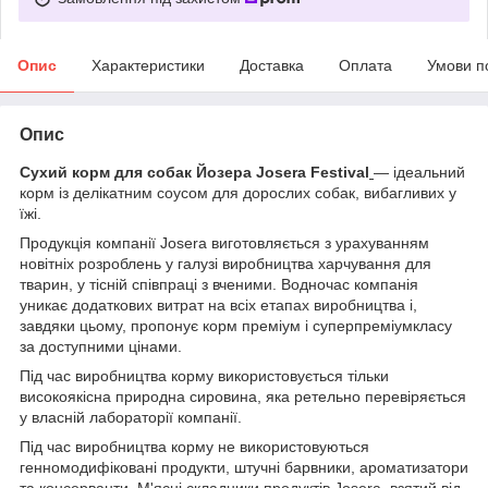
Опис
Характеристики
Доставка
Оплата
Умови п
Опис
Сухий корм для собак Йозера Josera Festival
— ідеальний
корм із делікатним соусом для дорослих собак, вибагливих у
їжі.
Продукція компанії Josera виготовляється з урахуванням
новітніх розроблень у галузі виробництва харчування для
тварин, у тісній співпраці з вченими. Водночас компанія
уникає додаткових витрат на всіх етапах виробництва і,
завдяки цьому, пропонує корм преміум і суперпреміумкласу
за доступними цінами.
Під час виробництва корму використовується тільки
високоякісна природна сировина, яка ретельно перевіряється
у власній лабораторії компанії.
Під час виробництва корму не використовуються
генномодифіковані продукти, штучні барвники, ароматизатори
та консерванти. М'ясні складники продуктів Josera взятий від