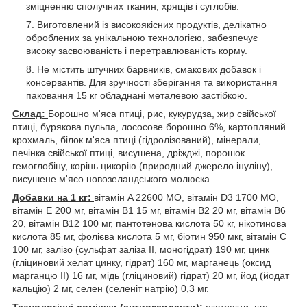
зміцненню сполучних тканин, хрящів і суглобів.
Виготовлений із високоякісних продуктів, делікатно
оброблених за унікальною технологією, забезпечує
високу засвоюваність і перетравлюваність корму.
Не містить штучних барвників, смакових добавок і
консервантів. Для зручності зберігання та використання
паковання 15 кг обладнані металевою застібкою.
Склад:
Борошно м'яса птиці, рис, кукурудза, жир свійської
птиці, бурякова пульпа, лососове борошно 6%, картопляний
крохмаль, білок м'яса птиці (гідролізований), мінерали,
печінка свійської птиці, висушена, дріжджі, порошок
гемоглобіну, корінь цикорію (природний джерело інуліну),
висушене м'ясо новозеландського молюска.
Добавки на 1 кг:
вітамін A 22600 МО, вітамін D3 1700 МО,
вітамін E 200 мг, вітамін B1 15 мг, вітамін B2 20 мг, вітамін B6
20, вітамін B12 100 мг, пантотенова кислота 50 кг, нікотинова
кислота 85 мг, фолієва кислота 5 мг, біотин 950 мкг, вітамін C
100 мг, залізо (сульфат заліза ІІ, моногідрат) 190 мг, цинк
(гліциновий хелат цинку, гідрат) 160 мг, марганець (оксид
марганцю II) 16 мг, мідь (гліциновий) гідрат) 20 мг, йод (йодат
кальцію) 2 мг, селен (селеніт натрію) 0,3 мг.
Технологічні домішки (антиоксиданти):
екстракти, що