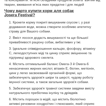
тварин, вживання м'яса яких придатне і для людей
Чому варто купити корм для собак
Josera
Festival?
Крокети корму покриті вишуканим соусом і, у разі
додавання води, можна створити особливо апетитну
страву для Вашого собаки.
Вміст лосося додасть вишуканості та ще більшої
привабливості раціону собак, вибагливих у їжі.
Ідеальне співвідношення кальцію, фосфору, вітаміну
С, легкодоступних міді та цинку сприяє зміцненню та
підтримці здорового скелета.
Містить оптимальний баланс Омега-3 й Омега-6
ненасичених жирних кислот, вітамін Е, біотин, метіонін,
цинк у легко засвоюваній органічній формі, що
забезпечують здоров'я шкіри та шерсті, чудову роботу
імунної системи, а також загальне здоров'я собаки.
Забезпечує здоров'я травної системи завдяки вмісту
натурального пребіотика інуліну та дріжджів.
Містить порошок із мідій, що містить біологічно
активні речовини хондроїтин і глюкозамін, який сприяє