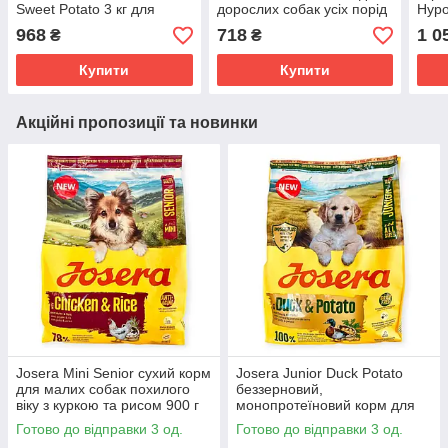
Sweet Potato 3 кг для
дорослих собак усіх порід
Hypo
дорослих собак малих
з куркою та рисом
для 
968
718
1 0
₴
₴
порід з ягнятиною
Гефлюгель Меню
порі
бататом і соусом
зерн
Купити
Купити
Акційні пропозиції та новинки
Josera Mini Senior сухий корм
Josera Junior Duck Potato
для малих собак похилого
беззерновий,
віку з куркою та рисом 900 г
монопротеїновий корм для
безглютеновий з дрібними
цуценят з качкою та
Готово до відправки 3 од.
Готово до відправки 3 од.
крокетами
картоплею 900 г