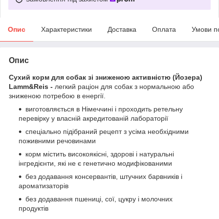
Опис
Характеристики
Доставка
Оплата
Умови п
Опис
Сухий корм для собак зі зниженою активністю (Йозера)
Lamm&Reis -
легкий раціон для собак з нормальною або
зниженою потребою в енергії.
виготовляється в Німеччині і проходить ретельну
перевірку у власній акредитованій лабораторії
спеціально підібраний рецепт з усіма необхідними
поживними речовинами
корм містить високоякісні, здорові і натуральні
інгредієнти, які не є генетично модифікованими
без додавання консервантів, штучних барвників і
ароматизаторів
без додавання пшениці, сої, цукру і молочних
продуктів