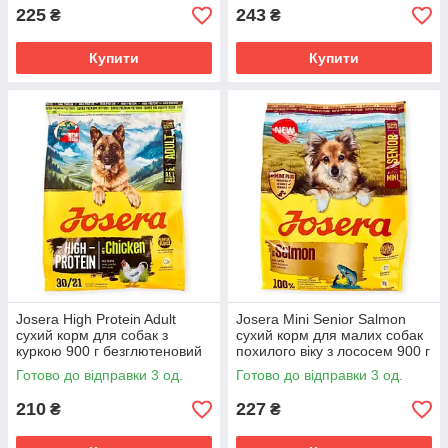
монопротеїновий для всіх
225
243
₴
₴
порід
Купити
Купити
Josera High Protein Adult
Josera Mini Senior Salmon
сухий корм для собак з
сухий корм для малих собак
куркою 900 г безглютеновий
похилого віку з лососем 900 г
для активних робочих та
беззерновий
Готово до відправки 3 од.
Готово до відправки 3 од.
спортивних порід
монопротеїновий
210
227
₴
₴