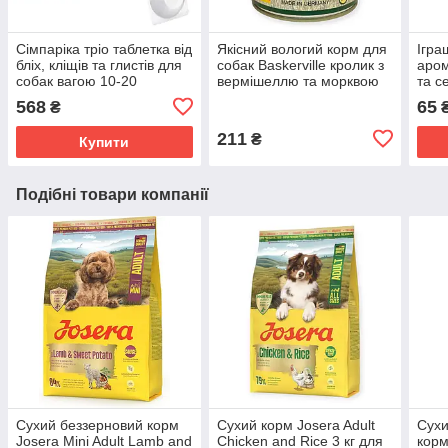
Сімпаріка тріо таблетка від
Якісний вологий корм для
Ігра
бліх, кліщів та глистів для
собак Baskerville кролик з
аром
собак вагою 10-20
вермішеллю та морквою
та с
кг, Zoetis Simparica Trio
800г
Anim
568
65
₴
211
₴
Купити
Подібні товари компанії
Сухий беззерновий корм
Сухий корм Josera Adult
Сухи
Josera Mini Adult Lamb and
Chicken and Rice 3 кг для
корм