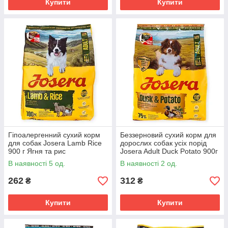
Купити
Купити
Гіпоалергенний сухий корм
Беззерновий сухий корм для
для собак Josera Lamb Rice
дорослих собак усіх порід
900 г Ягня та рис
Josera Adult Duck Potato 900г
монопротеїновий раціон для
гіпоалергенний раціон з
В наявності 5 од.
В наявності 2 од.
собак із чутливим
качкою
травленням
262
312
₴
₴
Купити
Купити