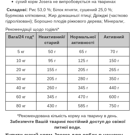
сухий корм Josera не випробовується на тваринах
Складові:
Рис 53,0 %; Білок ягняти, сушений 25,0 %;
Бурякова клітковина; Жир домашньої птиці; Дріжджі (частково
гідролізовані); Борошно плодів ріжкового дерева; Мінерали;.
Рекомендації щодо годівлі*
Вага/24 год*
Неактивний/
Нормальної
Активний
старий
активності
5 кг
50 г
65 г
70 г
10 кг
95 г
125 г
150 г
20 кг
155 г
205 г
265 г
30 кг
205 г
280 г
350 г
40 кг
260 г
345 г
440 г
60 кг
345 г
470 г
600 г
80 кг
430 г
585 г
750 г
*Рекомендована кількість корму на тварину в день.
Забезпечте Вашій тварині постійний доступ до свіжої
питної води.