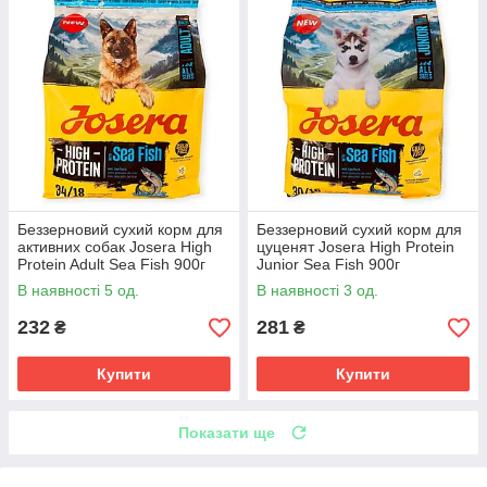
Беззерновий сухий корм для
Беззерновий сухий корм для
активних собак Josera High
цуценят Josera High Protein
Protein Adult Sea Fish 900г
Junior Sea Fish 900г
раціон з морською рибою,
високоенергетичний раціон з
В наявності 5 од.
В наявності 3 од.
лососем, мідіями
морською рибою, лососем
232
281
₴
₴
Купити
Купити
Показати ще