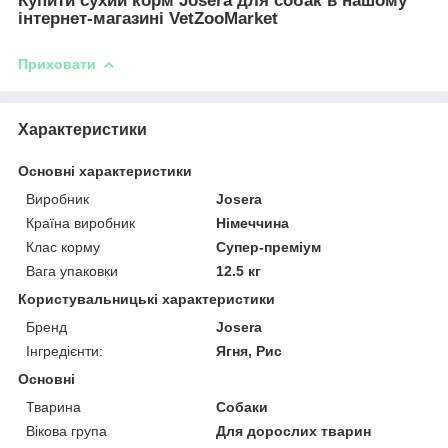
Купити сухий корм Josera для собак в нашому
інтернет-магазині VetZooMarket
Приховати
Характеристики
Основні характеристики
Виробник
Josera
Країна виробник
Німеччина
Клас корму
Супер-преміум
Вага упаковки
12.5 кг
Користувальницькі характеристики
Бренд
Josera
Інгредієнти:
Ягня, Рис
Основні
Тварина
Собаки
Вікова група
Для дорослих тварин