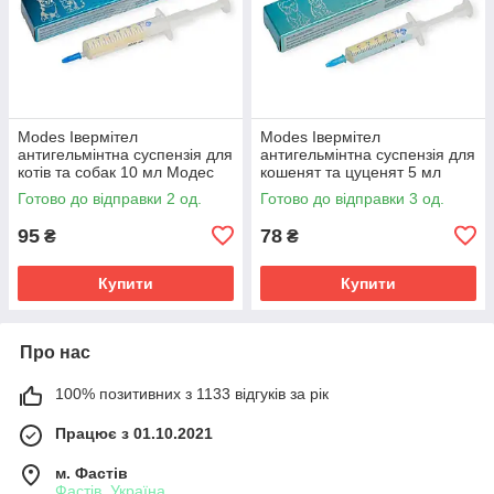
Modes Івермітел
Modes Івермітел
антигельмінтна суспензія для
антигельмінтна суспензія для
котів та собак 10 мл Модес
кошенят та цуценят 5 мл
від глистів зі смаком м'яса
Модес від глистів зі смаком
Готово до відправки 2 од.
Готово до відправки 3 од.
м'яса
95
78
₴
₴
Купити
Купити
Про нас
100% позитивних з 1133 відгуків за рік
Працює з 01.10.2021
м. Фастів
Фастів, Україна