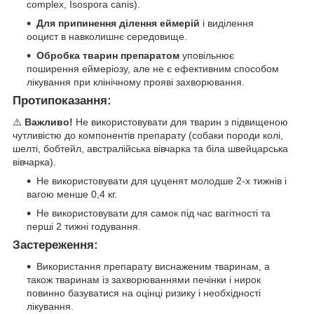
complex, Isospora canis).
Для припинення ділення еймерій
і виділення
ооцист в навколишнє середовище.
Обробка тварин препаратом
уповільнює
поширення еймеріозу, але не є ефективним способом
лікування при клінічному прояві захворювання.
Протипоказання:
⚠️
Важливо!
Не використовувати для тварин з підвищеною
чутливістю до компонентів препарату (собаки породи колі,
шелті, бобтейл, австралійська вівчарка та біла швейцарська
вівчарка).
Не використовувати для цуценят молодше 2-х тижнів і
вагою менше 0,4 кг.
Не використовувати для самок під час вагітності та
перші 2 тижні годування.
Застереження:
Використання препарату виснаженим тваринам, а
також тваринам із захворюваннями печінки і нирок
повинно базуватися на оцінці ризику і необхідності
лікування.