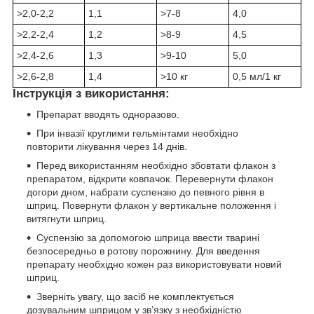
>2,0-2,2
1,1
>7-8
4,0
>2,2-2,4
1,2
>8-9
4,5
>2,4-2,6
1,3
>9-10
5,0
>2,6-2,8
1,4
>10 кг
0,5 мл/1 кг
Інструкція з використання:
Препарат вводять одноразово.
При інвазії круглими гельмінтами необхідно
повторити лікування через 14 днів.
Перед використанням необхідно збовтати флакон з
препаратом, відкрити ковпачок. Перевернути флакон
догори дном, набрати суспензію до певного рівня в
шприц. Повернути флакон у вертикальне положення і
витягнути шприц.
Суспензію за допомогою шприца ввести тварині
безпосередньо в ротову порожнину. Для введення
препарату необхідно кожен раз використовувати новий
шприц.
Зверніть увагу, що засіб не комплектується
дозувальним шприцом у зв’язку з необхідністю