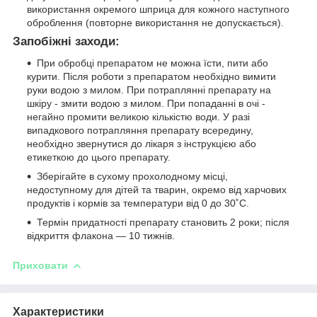
використання окремого шприца для кожного наступного
оброблення (повторне використання не допускається).
Запобіжні заходи:
При обробці препаратом не можна їсти, пити або
курити. Після роботи з препаратом необхідно вимити
руки водою з милом. При потраплянні препарату на
шкіру - змити водою з милом. При попаданні в очі -
негайно промити великою кількістю води. У разі
випадкового потрапляння препарату всередину,
необхідно звернутися до лікаря з інструкцією або
етикеткою до цього препарату.
Зберігайте в сухому прохолодному місці,
недоступному для дітей та тварин, окремо від харчових
продуктів і кормів за температури від 0 до 30˚С.
Термін придатності препарату становить 2 роки; після
відкриття флакона — 10 тижнів.
Приховати
Характеристики