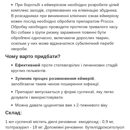
При боротьбі з еймеріозом необхідно розробити цілий
комплекс заходів, спрямованих на елімінацію збудника.
В розсадниках при виникненні клінічних ознак еймеріозу
кожен послід необхідно обробити препаратом Procox.
Обробку необхідно проводити протягом тривалого часу.
Всі собаки з групи ризику зараження повинні бути
оброблені одночасно, включаючи дорослих тварин,
оскільки у них може відзначатися субклінічний перебіг
хвороби.
Чому варто придбати?
Ефективний
проти статевозрілих і личинкових стадій
круглих гельмінтів.
Зупиняє процес розмноження еймерій
,
запобігаючи таким чином поширення інфекції.
Препарат випускається у формі суспензії, яку легко
дозувати і використовувати.
Можна давати цуценятам вже з 2-тижневого віку.
Склад:
1 мл суспензії містить діючі речовини: емодіпсид - 0,9 мг,
толтразурил - 18 мг. Допоміжні речовини: бутилгідрокситолуол