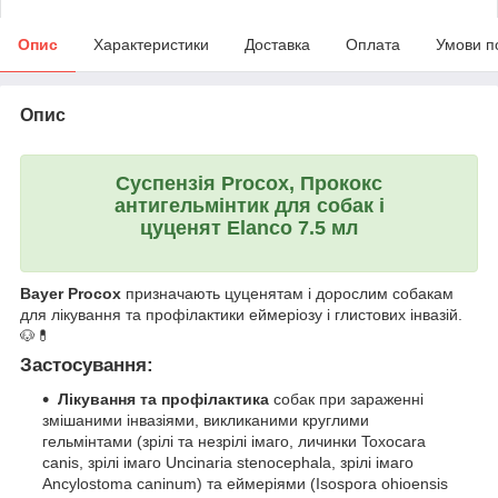
Опис
Характеристики
Доставка
Оплата
Умови п
Опис
Суспензія Procox, Прококс
антигельмінтик​​​​​​​ для собак і
цуценят Elanco​​​​​​​ 7.5 мл
Bayer Procox
призначають цуценятам і дорослим собакам
для лікування та профілактики еймеріозу і глистових інвазій.
🐶💊
Застосування:
Лікування та профілактика
собак при зараженні
змішаними інвазіями, викликаними круглими
гельмінтами (зрілі та незрілі імаго, личинки Toxocara
canis, зрілі імаго Uncinaria stenocephala, зрілі імаго
Ancylostoma caninum) та еймеріями (Isospora ohioensis