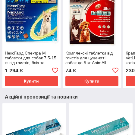
НексГард Спектра M
Комплексні таблетки від
Крап
таблетки для собак 7.5-15
глистів для цуценят і
VetL
кг від глистів, бліх та
собак до 5 кг AnimAll
котів
кліщів, смачна жувальна
VetLine DeWorm Ultra,
бліх,
1 294
74
230
₴
₴
пігулка для середніх порід
антигельмінтний препарат
зі смаком м'яса
Купити
Купити
Акційні пропозиції та новинки