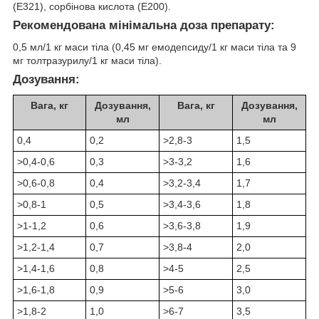
(Е321), сорбінова кислота (Е200).
Рекомендована мінімальна доза препарату:
0,5 мл/1 кг маси тіла (0,45 мг емодепсиду/1 кг маси тіла та 9
мг толтразурилу/1 кг маси тіла).
Дозування:
Вага, кг
Дозування,
Вага, кг
Дозування,
мл
мл
0,4
0,2
>2,8-3
1,5
>0,4-0,6
0,3
>3-3,2
1,6
>0,6-0,8
0,4
>3,2-3,4
1,7
>0,8-1
0,5
>3,4-3,6
1,8
>1-1,2
0,6
>3,6-3,8
1,9
>1,2-1,4
0,7
>3,8-4
2,0
>1,4-1,6
0,8
>4-5
2,5
>1,6-1,8
0,9
>5-6
3,0
>1,8-2
1,0
>6-7
3,5