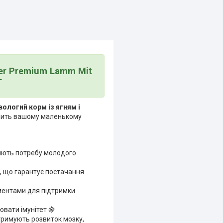
per Premium Lamm Mit
г
вологий корм із ягням і
ечить вашому маленькому
няють потребу молодого
, що гарантує постачання
ементами для підтримки
вати імунітет 🍇
тримують розвиток мозку,