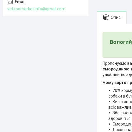
vetzoomarket.info@gmail.com
Опис
Вологий
Пропонуємо ва
смородиною д
улюбленцю здор
Чому варто п
70% корму
собаки в бі
Виготовле
всіх важлив
Збагачени
здоров'я 🦴
Смородина
Лососева 