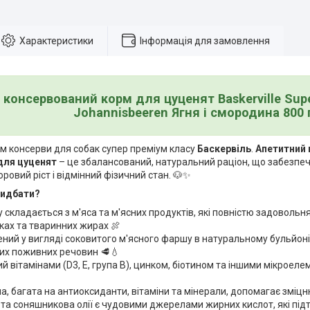
Характеристики
Інформація для замовлення
 консервований корм для цуценят Baskerville Su
Johannisbeeren Ягня і смородина 800 
м консерви для собак супер преміум класу
Баскервіль
.
Апетитний 
ля цуценят
– це збалансований, натуральний раціон, що забезп
овий ріст і відмінний фізичний стан. 🐶✨
ридбати?
 складається з м'яса та м'ясних продуктів, які повністю задоволь
лках та тваринних жирах 🍖
ний у вигляді соковитого м'ясного фаршу в натуральному бульйоні
их поживних речовин 🥩💧
й вітамінами (D3, E, група B), цинком, біотином та іншими мікроел
, багата на антиоксиданти, вітаміни та мінерали, допомагає зміцню
та соняшникова олії є чудовими джерелами жирних кислот, які під