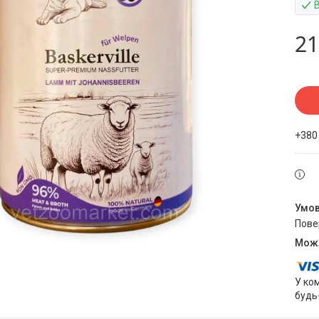
В
21
+380
пов
У ко
будь