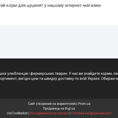
ий корм для цуценят у нашому інтернет-магазині.
х улюбленців і фермерських тварин. У нас ви знайдете корми, ласощ
ртимент, вигідні ціни та швидку доставку по всій Україні. Обираюч
Сайт створений на маркетплейсі
Prom.ua
Продавець на Bigl.ua
VetZooMarket |
Поскаржитися на контент
|
Політика конфіденційності