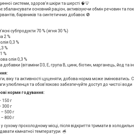
инної системи, здоров'я шкіри та шерсті 🧠💡
 збалансувати основний раціон, активізуючи обмін речовин та п
рвантів, барвників та синтетичних добавок 🚫
м’ясні субпродукти 70 % (ягня 30 %)
а 2 %
олія 0,3 %
,3 %
1 %
ва олія 0,3 %
а добавки (вітаміни D3, E, група B, цинк, біотин, марганець, йод та ін
ння:
ги, віку та активності цуценяти, добова норма може змінюватись. 
ги улюбленця та обов’язково забезпечуйте доступ до чистої води 
ові норми годування:
– 150 г
– 300 г
 – 500 г
 – 800 г
 у сухому прохолодному місці, після відкриття тримати в холодиль
давати кімнатної температури. 🥣