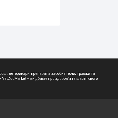
і, ветеринарні препарати, засоби гігієни, іграшки та
и VetZooMarket – ви дбаєте про здоров’я та щастя свого