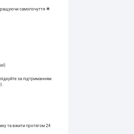
окращуючи самопочуття 🌟
ші)
Слідкуйте за підтриманням
.
нику та вжити протягом 24