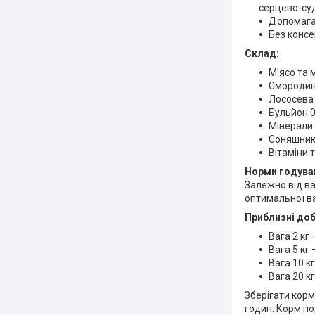
серцево-суд
Допомагає
Без консе
Склад:
М'ясо та 
Смородин
Лососева 
Бульйон 0
Мінерали 
Соняшнико
Вітаміни т
Норми годува
Залежно від ва
оптимальної ва
Приблизні доб
Вага 2 кг 
Вага 5 кг 
Вага 10 кг
Вага 20 кг
Зберігати корм
годин. Корм по