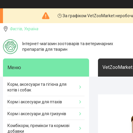
🕒 За графіком VetZooMarket неробочи
Фастів, Україна
Інтернет-магазин зоотоварів та ветеринарних
препаратів для тварин
VetZooMarket
Корм, аксесуари та гігієна для
котів і собак
Корм і аксесуари для птахів
Корм і аксесуари для гризунів
Комбікорм, премікси та кормові
добавки