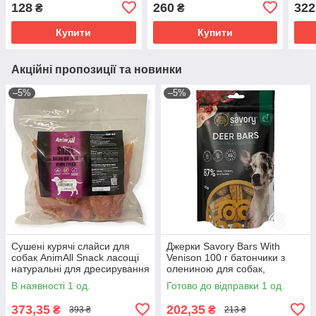
шт 80 г
смак
128
260
322
₴
₴
дрес
зубі
Купити
Купити
Акційні пропозиції та новинки
–5%
–5%
Сушені курячі слайси для
Джерки Savory Bars With
собак AnimAll Snack ласощі
Venison 100 г батончики з
натуральні для дресирування
олениною для собак,
собак 500 г
беззернові м'ясні ласощі з
В наявності 1 од.
Готово до відправки 1 од.
брусницею та індичкою
373,35
202,35
₴
₴
393 ₴
213 ₴