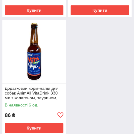
Купити
Купити
Додатковий корм-напій для
собак AnimAll VitaDrink 330
мл з колагеном, таурином,
ехінацеєю та амінокислотами
В наявності 6 од.
для імунітету
86
₴
Купити