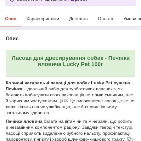
Опис
Характеристики
Доставка
Оплата
Умови п
Опис
Ласощі для дресирування собак -
Печінка
яловича Lucky Pet 100г
Корисні натуральні ласощі для собак Lucky Pet сушена
Печінка
- ідеальний вибір для турботливих власників, які
бажають побалувати своїх вихованців не тільки смачним, але
й корисним частуванням. 🍖🐶 Це високоякісне ласощі, яке не
лише тішить ваших улюбленців, але й сприяє їхньому
загальному здоров'ю.
Печінка яловича
багата на вітаміни та мінерали, що робить
її незамінним компонентом раціону. Завдяки твердій текстурі,
ласощі сприяють видаленню зубного нальоту, профілактиці
пародонтозу, гінгівіту і хвороб шлунково-кишкового тракту. 🦷✨