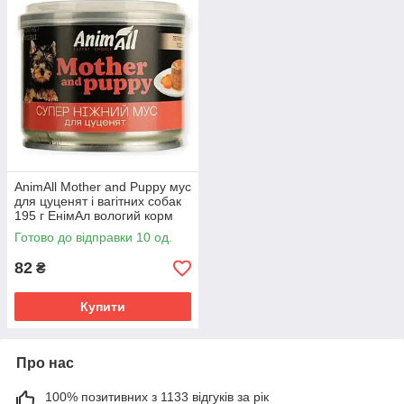
AnimAll Mother and Puppy мус
для цуценят і вагітних собак
195 г ЕнімАл вологий корм
паштет для легкого старту
Готово до відправки 10 од.
82
₴
Купити
Про нас
100% позитивних з 1133 відгуків за рік