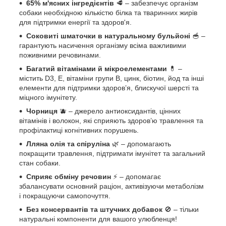
65% м'ясних інгредієнтів
🥩 – забезпечує організм
собаки необхідною кількістю білка та тваринних жирів
для підтримки енергії та здоров'я.
Соковиті шматочки в натуральному бульйоні
🥣 –
гарантують насичення організму всіма важливими
поживними речовинами.
Багатий вітамінами й мікроелементами
💊 –
містить D3, Е, вітаміни групи В, цинк, біотин, йод та інші
елементи для підтримки здоров’я, блискучої шерсті та
міцного імунітету.
Чорниця
🫐 – джерело антиоксидантів, цінних
вітамінів і волокон, які сприяють здоров’ю травлення та
профілактиці когнітивних порушень.
Лляна олія та спіруліна
🌿 – допомагають
покращити травлення, підтримати імунітет та загальний
стан собаки.
Сприяє обміну речовин
⚡ – допомагає
збалансувати основний раціон, активізуючи метаболізм
і покращуючи самопочуття.
Без консервантів та штучних добавок
🚫 – тільки
натуральні компоненти для вашого улюбленця!