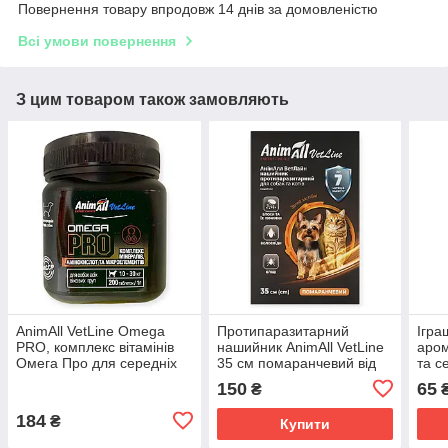
Повернення товару впродовж 14 днів за домовленістю
Всі умови повернення
З цим товаром також замовляють
AnimAll VetLine Omega
Протипаразитарний
Ігра
PRO, комплекс вітамінів
нашийник AnimAll VetLine
аром
Омега Про для середніх
35 см помаранчевий від
та с
порід собак 200 таблеток
бліх та кліщів для котів і
Anim
150
65
₴
собак малих порід
184
₴
Купити