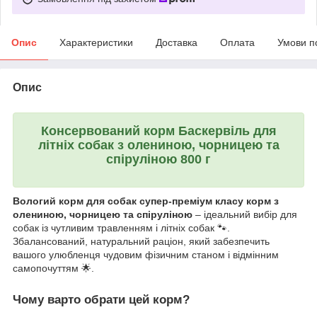
Опис
Характеристики
Доставка
Оплата
Умови п
Опис
Консервований корм Баскервіль для
літніх собак
з олениною, чорницею та
спіруліною 800 г
Вологий корм для собак супер-преміум класу корм з
олениною, чорницею та спіруліною
– ідеальний вибір для
собак із чутливим травленням і літніх собак 🐾.
Збалансований, натуральний раціон, який забезпечить
вашого улюбленця чудовим фізичним станом і відмінним
самопочуттям 🌟.
Чому варто обрати цей корм?