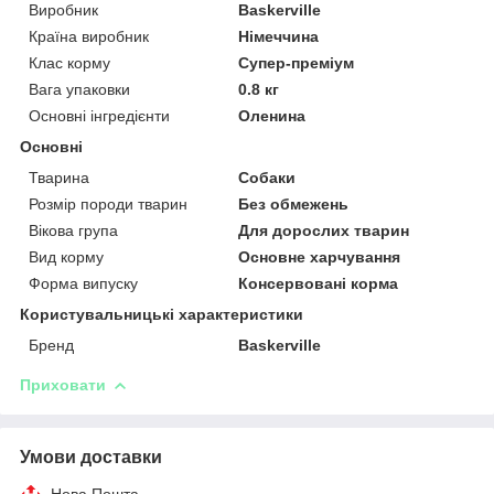
Виробник
Baskerville
Країна виробник
Німеччина
Клас корму
Супер-преміум
Вага упаковки
0.8 кг
Основні інгредієнти
Оленина
Основні
Тварина
Собаки
Розмір породи тварин
Без обмежень
Вікова група
Для дорослих тварин
Вид корму
Основне харчування
Форма випуску
Консервовані корма
Користувальницькі характеристики
Бренд
Baskerville
Приховати
Умови доставки
Нова Пошта