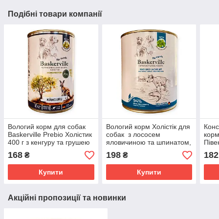
Подібні товари компанії
Вологий корм для собак
Вологий корм Холістік для
Конс
Baskerville Prebio Холістик
собак з лососем
корм
400 г з кенгуру та грушею
яловичиною та шпинатом,
Піве
для літніх і чутливих собак
консерва Baskerville 800г
цукі
168
198
182
₴
₴
баск
Купити
Купити
Акційні пропозиції та новинки