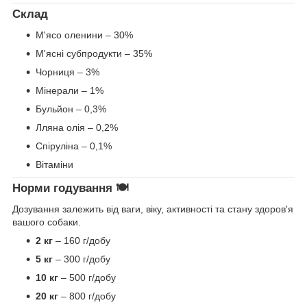
Склад
М'ясо оленини – 30%
М'ясні субпродукти – 35%
Чорниця – 3%
Мінерали – 1%
Бульйон – 0,3%
Лляна олія – 0,2%
Спіруліна – 0,1%
Вітаміни
Норми годування
🍽️
Дозування залежить від ваги, віку, активності та стану здоров'я
вашого собаки.
2 кг
– 160 г/добу
5 кг
– 300 г/добу
10 кг
– 500 г/добу
20 кг
– 800 г/добу