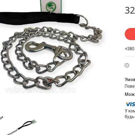
32
+380
пов
У ко
будь