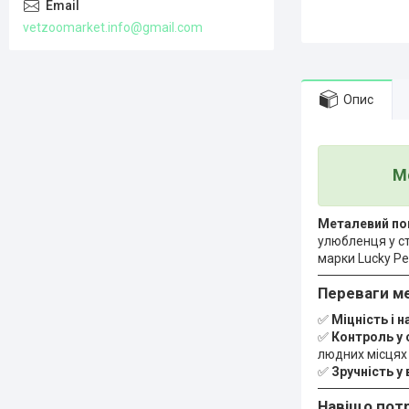
vetzoomarket.info@gmail.com
Опис
М
Металевий пов
улюбленця у с
марки Lucky Pe
Переваги ме
✅
Міцність і н
✅
Контроль у 
людних місцях 
✅
Зручність у
Навіщо потр