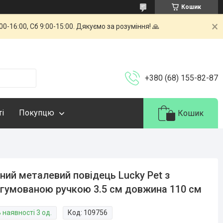
Кошик
-16:00, Сб 9:00-15:00. Дякуємо за розуміння! 🙏
+380 (68) 155-82-87
ті
Покупцю
Кошик
ний металевий повідець Lucky Pet з
гумованою ручкою 3.5 см довжина 110 см
 наявності 3 од.
Код:
109756