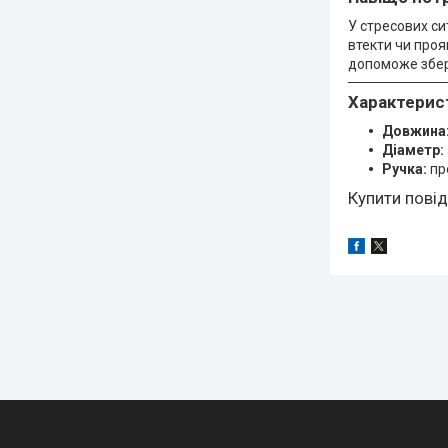
У стресових си
втекти чи проя
допоможе збере
Характерис
Довжина
Діаметр:
Ручка:
пр
Купити повід