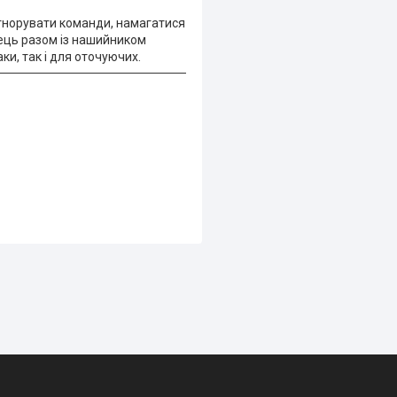
ігнорувати команди, намагатися
дець разом із нашийником
и, так і для оточуючих.