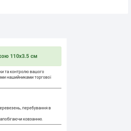
кою 110х3.5 см
нки та контролю вашого
вими нашийниками торгової
 перевезень, перебування в
запобігаючи ковзанню.