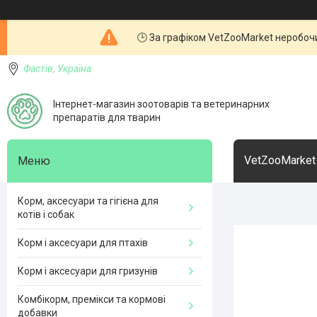
🕒 За графіком VetZooMarket неробочи
Фастів, Україна
Інтернет-магазин зоотоварів та ветеринарних
препаратів для тварин
VetZooMarket
Корм, аксесуари та гігієна для
котів і собак
Корм і аксесуари для птахів
Корм і аксесуари для гризунів
Комбікорм, премікси та кормові
добавки