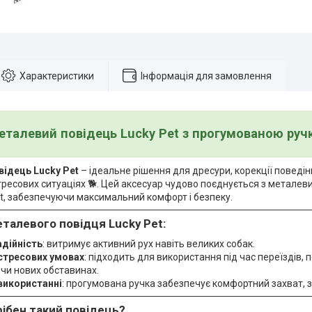
Характеристики
Інформація для замовлення
еталевий повідець Lucky Pet з прогумованою руч
ідець Lucky Pet
– ідеальне рішення для дресури, корекції поведі
тресових ситуаціях 🐕. Цей аксесуар чудово поєднується з метале
t, забезпечуючи максимальний комфорт і безпеку.
талевого повідця Lucky Pet:
адійність
: витримує активний рух навіть великих собак.
стресових умовах
: підходить для використання під час переїздів,
чи нових обставинах.
 використанні
: прогумована ручка забезпечує комфортний захват, 
ібен такий повідець?