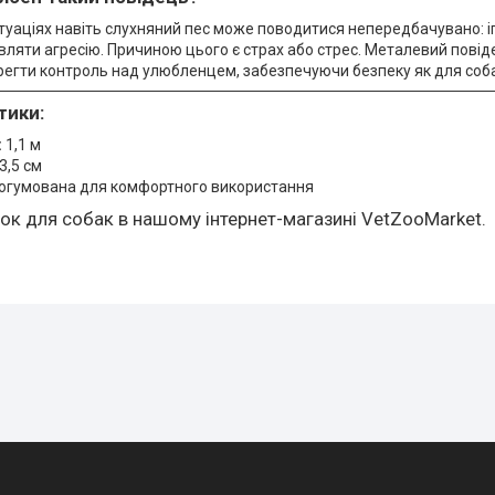
туаціях навіть слухняний пес може поводитися непередбачувано: 
вляти агресію. Причиною цього є страх або стрес. Металевий пові
гти контроль над улюбленцем, забезпечуючи безпеку як для собак
тики:
:
1,1 м
3,5 см
огумована для комфортного використання
ок для собак в нашому інтернет-магазині VetZooMarket.