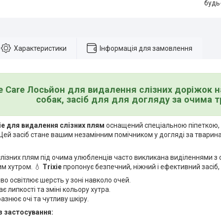
будь
Характеристики
Інформація для замовлення
Eye Care Лосьйон для видалення слізних доріжок н
собак, засіб для для догляду за очима тр
ie для видалення слізних плям
оснащений спеціальною піпеткою, 
 Цей засіб стане вашим незамінним помічником у догляді за твари
лізних плям під очима улюбленців часто викликана виділеннями з 
им хутром. 💧
Trixie
пропонує безпечний, ніжний і ефективний засіб, 
о освітлює шерсть у зоні навколо очей.
є липкості та зміні кольору хутра.
азнює очі та чутливу шкіру.
із застосування: