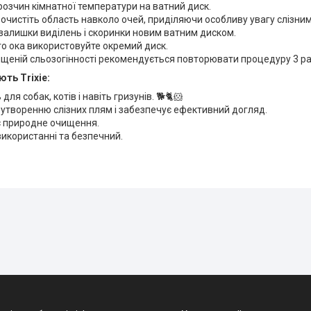
розчин кімнатної температури на ватний диск.
очистіть область навколо очей, приділяючи особливу увагу слізни
залишки виділень і скоринки новим ватним диском.
о ока використовуйте окремий диск.
ищеній сльозогінності рекомендується повторювати процедуру 3 ра
ть Trixie:
для собак, котів і навіть гризунів. 🐕🐈🐹
 утворенню слізних плям і забезпечує ефективний догляд.
 природне очищення.
використанні та безпечний.