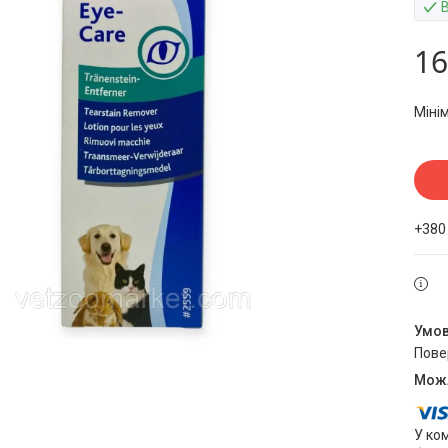
В
16
Міні
+380
пов
У ко