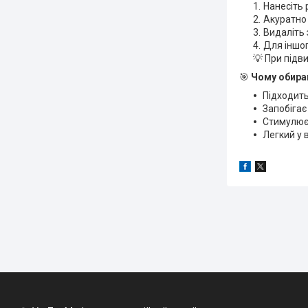
Нанесіть 
Акуратно 
Видаліть 
Для іншог
💡 При підв
🎯
Чому обираю
Підходить 
Запобігає
Стимулює
Легкий у 