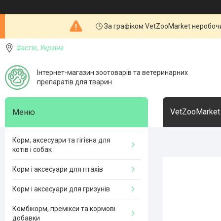
🕒 За графіком VetZooMarket неробочи
Фастів, Україна
Інтернет-магазин зоотоварів та ветеринарних
препаратів для тварин
VetZooMarket
Корм, аксесуари та гігієна для
котів і собак
Корм і аксесуари для птахів
Корм і аксесуари для гризунів
Комбікорм, премікси та кормові
добавки