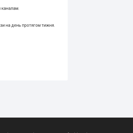
м каналам.
зи на день протягом тижня.