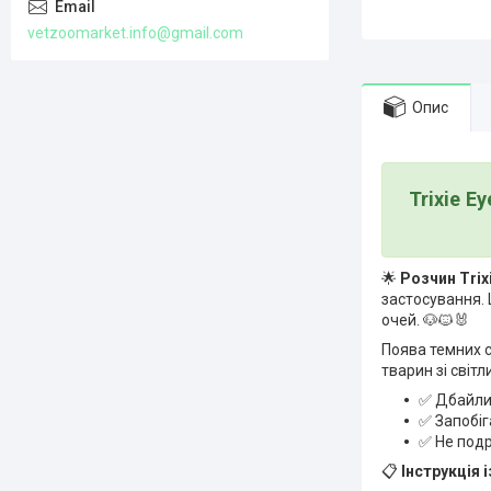
vetzoomarket.info@gmail.com
Опис
Trixie 
🌟
Розчин Trix
застосування.
очей. 🐶🐱🐰
Поява темних с
тварин зі світл
✅ Дбайлив
✅ Запобіга
✅ Не подр
📋
Інструкція 