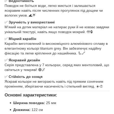
✅
Водостійкість
Поводок не боїться води, легко миється і залишається
яскравим навіть після численних прогулянок під дощем чи
вологих умов. 🌊☔
✅
Зручність у використанні
М'який на дотик матеріал не натирає руки й не ковзає завдяки
унікальній текстурі, навіть якщо поводок мокрий. 🤲🔒
✅
Міцний карабін
Карабін виготовлений із високоміцного алюмінієвого сплаву в
елегантному кольорі titanium grey. Він забезпечує надійну
фіксацію та легке кріплення до нашийника. 🦾🔗
✅
Яскравий дизайн
Серія представлена у 7 кольорах, серед яких ментоловий, що
світиться у темряві! 🟢🌌
✅
Стійкість до сонця
Яскраві кольори не вигорають навіть під прямим сонячним
промінням, зберігаючи насиченість і стильний вигляд. ☀️🎨
Основні характеристики:
Ширина поводка:
25 мм
Довжина:
122 см