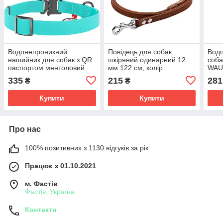
Водонепроникний
Повідець для собак
Водо
нашийник для собак з QR
шкіряний одинарний 12
соба
паспортом ментоловий
мм 122 см, колір
WAU
колір, світиться в темряві
коричневий CoLLaR
розм
335
215
281
₴
₴
20 мм 28-40 см WAUDOG
колі
Waterproof
Купити
Купити
Про нас
100% позитивних з 1130 відгуків за рік
Працює з 01.10.2021
м. Фастів
Фастів, Україна
Контакти