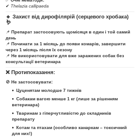
✅
Очні нематоди:
✔
Thelazia callipaeda
🔹
Захист від дирофілярій (серцевого хробака)
🪱
📌
Препарат застосовують щомісяця в один і той самий
день
📌
Починати за 1 місяць до появи комарів, завершити
через 1 місяць після їх сезону
📌
Не використовувати для вже заражених собак без
консультації ветеринара
❌
Протипоказання:
🚫
Не застосовувати:
Цуценятам молодше 7 тижнів
Собакам вагою менше 1 кг (лише за рішенням
ветеринара)
Тваринам з гіперчутливістю до складників
препарату
Котам та птахам (особливо канаркам – токсичний
для них!)