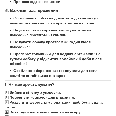
При пошкодженнях шкіри
⚠
Важливі застереження:
Оброблених собак не допускати до контакту з
іншими тваринами, поки препарат не висохне!
Не дозволяти тваринам вилизувати місце
нанесення протягом 30 хвилин!
Не купати собаку протягом 48 годин після
нанесення!
Препарат токсичний для водних організмів! Не
купати собаку у відкритих водоймах 4 доби після
обробки!
Особливо обережно застосовувати для коллі,
шелті та англійських вівчарок!
⚕
Як використовувати?
1️⃣
Вийняти піпетку з упаковки.
2️⃣
Повернути ковпачок для відкриття.
3️⃣
Розділити шерсть між лопатками, щоб була видна
шкіра.
4️⃣
Витиснути весь вміст піпетки на шкіру.