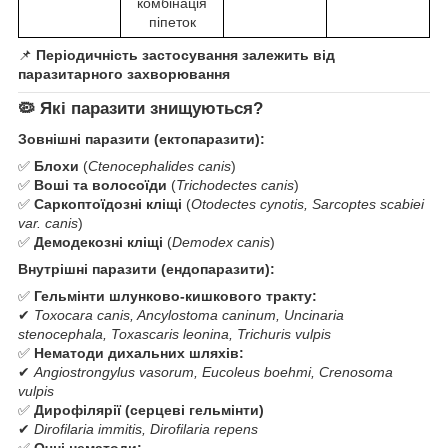
комбінація
піпеток
📌
Періодичність застосування залежить від
паразитарного захворювання
🦠
Які паразити знищуються?
Зовнішні паразити (ектопаразити):
✅
Блохи
(
Ctenocephalides canis
)
✅
Воші та волосоїди
(
Trichodectes canis
)
✅
Саркоптоїдозні кліщі
(
Otodectes cynotis, Sarcoptes scabiei
var. canis
)
✅
Демодекозні кліщі
(
Demodex canis
)
Внутрішні паразити (ендопаразити):
✅
Гельмінти шлунково-кишкового тракту:
✔
Toxocara canis, Ancylostoma caninum, Uncinaria
stenocephala, Toxascaris leonina, Trichuris vulpis
✅
Нематоди дихальних шляхів:
✔
Angiostrongylus vasorum, Eucoleus boehmi, Crenosoma
vulpis
✅
Дирофілярії (серцеві гельмінти)
✔
Dirofilaria immitis, Dirofilaria repens