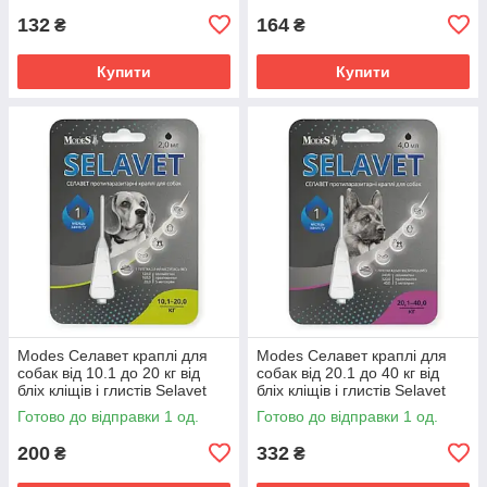
132
164
₴
₴
Купити
Купити
Modes Селавет краплі для
Modes Селавет краплі для
собак від 10.1 до 20 кг від
собак від 20.1 до 40 кг від
бліх кліщів і глистів Selavet
бліх кліщів і глистів Selavet
протипаразитарний засіб
протипаразитарний засіб
Готово до відправки 1 од.
Готово до відправки 1 од.
200
332
₴
₴