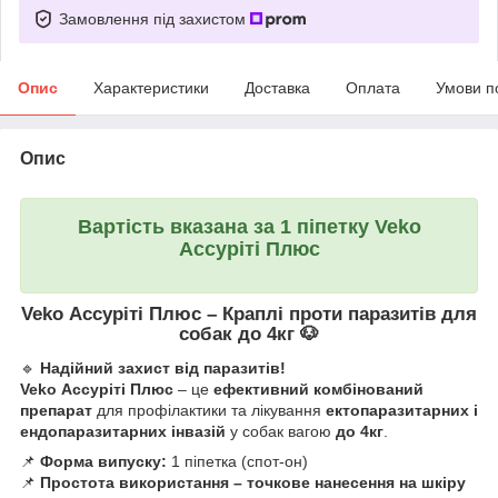
Замовлення під захистом
Опис
Характеристики
Доставка
Оплата
Умови п
Опис
Вартість вказана за 1 піпетку Veko
Ассуріті Плюс
Veko Ассуріті Плюс – Краплі проти паразитів для
собак до 4кг 🐶
🔹
Надійний захист від паразитів!
Veko Ассуріті Плюс
– це
ефективний комбінований
препарат
для профілактики та лікування
ектопаразитарних і
ендопаразитарних інвазій
у собак вагою
до 4кг
.
📌
Форма випуску:
1 піпетка (спот-он)
📌
Простота використання – точкове нанесення на шкіру