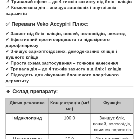
📌
Тривалий ефект – до 4 тижнів захисту від бліх і кліщів
📌
Комплексна дія – знищує зовнішніх і внутрішніх
паразитів
✅
Переваги Veko Ассуріті Плюс:
✔
Захист від бліх, кліщів, вошей, волосоїдів, нематод
✔
Ефективний проти серцевого та підшкірного
дирофіляріозу
✔
Знищує саркоптоїдозних, демодекозних кліщів і
вушного кліща
✔
Проста схема застосування – точкове нанесення
✔
Тривала дія – до 4 тижнів захисту від бліх і кліщів
✔
Підходить для лікування блошиного алергічного
дерматиту
🔹
Склад препарату:
Діюча речовина
Концентрація (мг/
Функція
мл)
Імідаклоприд
100,0
Знищує бліх,
вошей, волосоїдів,
личинок паразитів
Моксидектин
25,0
Діє на внутрішніх