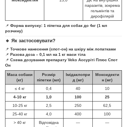
паразитів, зокрема
гельмінтів та
дирофілярій
📌
Форма випуску:
1 піпетка для собак
до 4кг
(1 мл
розчину)
🔹
Як застосовувати?
📌
Точкове нанесення (спот-он) на шкіру між лопатками
📌
Разова доза – 0,1 мл на 1 кг маси тіла
📌
Схема дозування препарату Veko Ассуріті Плюс Спот
Он
Маса собаки
Розмір
Імідаклопри
Моксидекти
(кг)
піпетки (мл)
д (мг)
н (мг)
≤ 4 кг
0,4
40
10
4-10 кг
1,0
100
25
10-25 кг
2,5
250
62,5
25-40 кг
4,0
400
100
> 40 кг
Відповідна
—
—