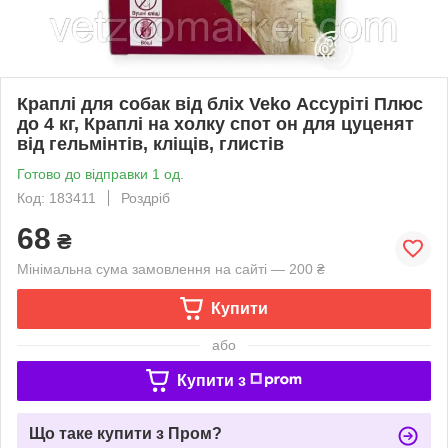
Краплі для собак від бліх Veko Ассуріті Плюс
до 4 кг, Краплі на холку спот он для цуценят
від гельмінтів, кліщів, глистів
Готово до відправки 1 од.
Код: 183411
Роздріб
68
₴
Мінімальна сума замовлення на сайті — 200 ₴
Купити
або
Купити з
Що таке купити з Пром?