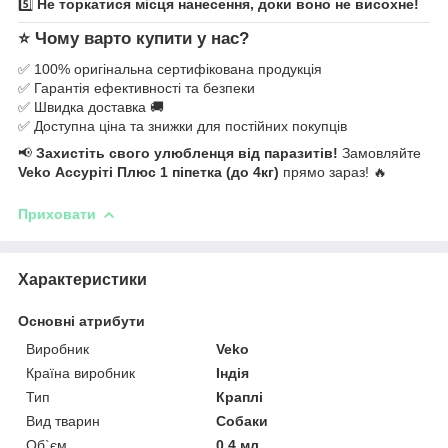
5️⃣
Не торкатися місця нанесення, доки воно не висохне!
⭐
Чому варто купити у нас?
✅ 100% оригінальна сертифікована продукція
✅ Гарантія ефективності та безпеки
✅ Швидка доставка 🚚
✅ Доступна ціна та знижки для постійних покупців
📢
Захистіть свого улюбленця від паразитів!
Замовляйте
Veko Ассуріті Плюс 1 піпетка (
до 4кг
)
прямо зараз! 🔥
Приховати
Характеристики
Основні атрибути
Виробник
Veko
Країна виробник
Індія
Тип
Краплі
Вид тварин
Собаки
Об`єм
0.4 мл