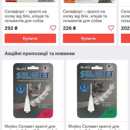
Селафорт – краплі на
Селафорт – краплі на
Села
холку від бліх, кліщів та
холку від бліх, кліщів та
холку
гельмінтів для собак
гельмінтів для собак
гель
вагою 10 - 20 кг KRKA
вагою 5 -10 кг KRKA
ваго
292
226
202
₴
₴
Купити
Купити
Акційні пропозиції та новинки
Modes Селавет краплі для
Modes Селавет краплі для