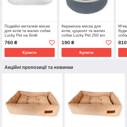
Подвійні металеві миски
Керамічна миска для
М'як
для котів та малих собак
котів, цуценят та малих
буди
Lucky Pet на білій
собак Lucky Pet 250 мл
соба
дерев'яній підставці
блакитно-сіра стійка
№2 
760
190
810
₴
₴
2х0,24 л 11,5 см набір для
посудина, що не ковзає
— за
годування
екол
Купити
Купити
Акційні пропозиції та новинки