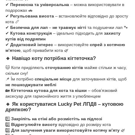
✔
Переносна та універсальна
– можна використовувати в
подорожах 🚗
✔
Регульована висота
– встановлюйте відповідно до зросту
кота 📏
✔
Безпечна для лап
–
не травмує нігті
та подушечки лап 🐾
✔
Кутова конструкція
– ідеально підходить для
захисту
кутів від подряпин
✔
Додатковий інтерес
– використовуйте
спрей з котячою
м’ятою
, щоб привабити кота 🌿
🔹
Навіщо коту потрібна кігтеточка?
🐱 Коти приділяють
сточуванню кігтів
майже стільки ж часу,
скільки сну!
📌 Їм потрібно
спеціальне місце
для заточування кігтів, щоб
не пошкоджувати меблі
🏡
Кігтеточка кутова для кота та кішки
– обов’язковий
аксесуар для гармонійного життя з улюбленцем
🔹
Як користуватися Lucky Pet ЛПД8 – кутовою
дряпкою?
1️⃣
Закріпіть на стіні або розмістіть на підлозі
2️⃣
Відрегулюйте висоту
відповідно до розміру кота
3️⃣
Для залучення уваги використовуйте котячу м’яту
🌿