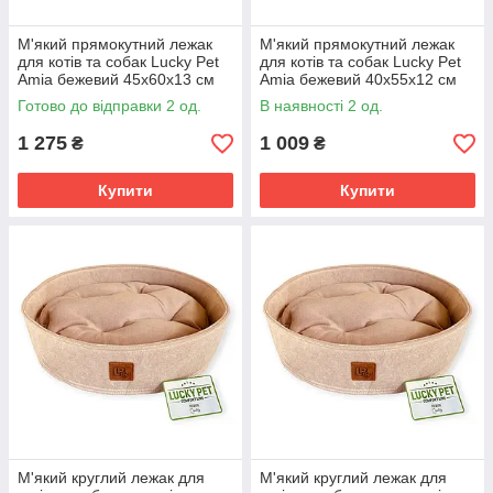
М'який прямокутний лежак
М'який прямокутний лежак
для котів та собак Lucky Pet
для котів та собак Lucky Pet
Amia бежевий 45х60х13 см
Amia бежевий 40х55х12 см
затишне спальне місце з
затишне спальне місце з
Готово до відправки 2 од.
В наявності 2 од.
зносостійкої тканини
зносостійкої тканини
1 275
1 009
₴
₴
Купити
Купити
М'який круглий лежак для
М'який круглий лежак для