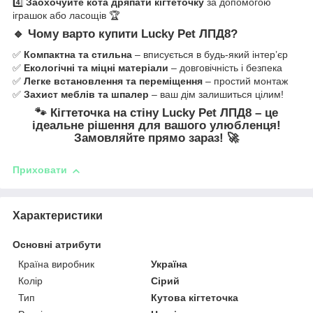
4️⃣
Заохочуйте кота дряпати кігтеточку
за допомогою
іграшок або ласощів 🏆
🔹
Чому варто купити Lucky Pet ЛПД8?
✅
Компактна та стильна
– вписується в будь-який інтер’єр
✅
Екологічні та міцні матеріали
– довговічність і безпека
✅
Легке встановлення та переміщення
– простий монтаж
✅
Захист меблів та шпалер
– ваш дім залишиться цілим!
🐾
Кігтеточка на стіну Lucky Pet ЛПД8 – це
ідеальне рішення для вашого улюбленця!
Замовляйте прямо зараз! 🚀
Приховати
Характеристики
Основні атрибути
Країна виробник
Україна
Колір
Сірий
Тип
Кутова кігтеточка