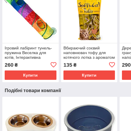
Ігровий лабіринт тунель-
Вбираючий соєвий
Дер
пружина Веселка для
наповнювач тофу для
гран
котів, Інтерактивна
котячого лотка з ароматом
напо
іграшка-туннель шарудний
полуниці Soffi Cat Tofu 6л
туал
260
135
290
₴
₴
для кішок
(2.6кг)
птах
Екот
Купити
Купити
Подібні товари компанії