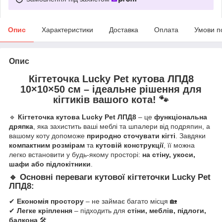
Опис
Характеристики
Доставка
Оплата
Умови п
Опис
Кігтеточка Lucky Pet кутова ЛПД8
10×10×
50 см – ідеальне рішення для
кігтиків вашого кота! 🐾
🔹
Кігтеточка кутова Lucky Pet ЛПД8
– це
функціональна
дряпка
, яка захистить ваші меблі та шпалери від подряпин, а
вашому коту допоможе
природно сточувати кігті
. Завдяки
компактним розмірам
та
кутовій конструкції
, її можна
легко встановити у будь-якому просторі:
на стіну, укоси,
шафи або підлокітники
.
🔹
Основні переваги кутової кігтеточки Lucky Pet
ЛПД8
:
✔
Економія простору
– не займає багато місця 🏡
✔
Легке кріплення
– підходить для
стіни, меблів, підлоги,
балкона
🛠️