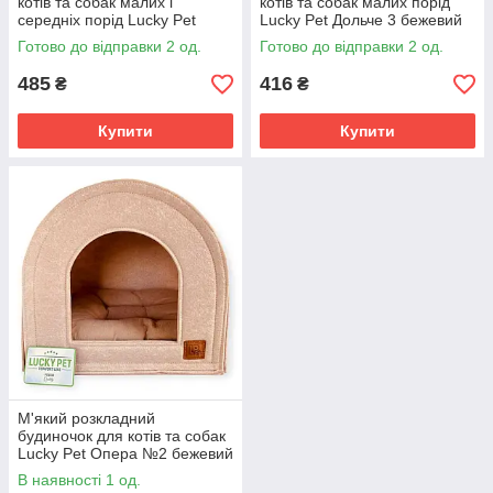
котів та собак малих і
котів та собак малих порід
середніх порід Lucky Pet
Lucky Pet Дольче 3 бежевий
Дольче 4 бежевий 50х12 см
45х11 см затишна войлочна
Готово до відправки 2 од.
Готово до відправки 2 од.
затишна войлочна лежанка
лежанка з бортиками
485
416
₴
₴
Купити
Купити
М'який розкладний
будиночок для котів та собак
Lucky Pet Опера №2 бежевий
40х40х40 см — затишна
В наявності 1 од.
хатинка з екологічної повсті