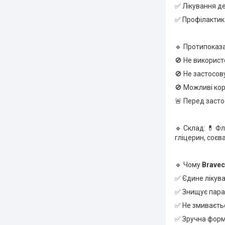
✅ Лікування д
✅ Профілактик
🔹 Протипоказ
🚫 Не викорис
🚫 Не застосов
🚫 Можливі кор
🚨 Перед заст
🔹 Склад: 💊 Ф
гліцерин, соєва
🔹 Чому
Bravec
✅ Єдине лікува
✅ Знищує параз
✅ Не змиваєтьс
✅ Зручна форм