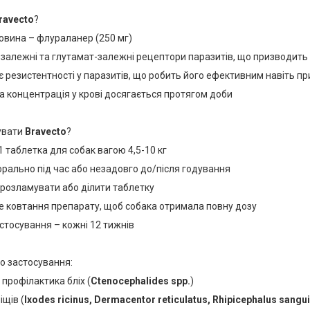
ravecto
?
овина – флураланер (250 мг)
залежні та глутамат-залежні рецептори паразитів, що призводить д
 резистентності у паразитів, що робить його ефективним навіть п
 концентрація у крові досягається протягом доби
вувати
Bravecto
?
1 таблетка для собак вагою 4,5-10 кг
рально під час або незадовго до/після годування
 розламувати або ділити таблетку
е ковтання препарату, щоб собака отримала повну дозу
стосування – кожні 12 тижнів
о застосування:
 профілактика бліх (
Ctenocephalides spp.
)
іщів (
Ixodes ricinus, Dermacentor reticulatus, Rhipicephalus sangu