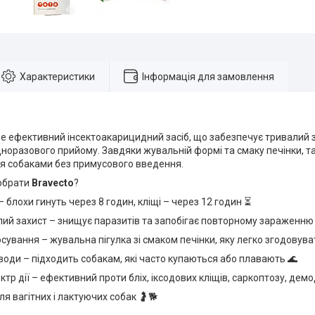
Характеристики
Інформація для замовлення
е ефективний інсектоакарицидний засіб, що забезпечує тривалий зах
дноразового прийому. Завдяки жувальній формі та смаку печінки, 
ся собаками без примусового введення.
 обрати
Bravecto
?
– блохи гинуть через 8 годин, кліщі – через 12 годин ⏳
й захист – знищує паразитів та запобігає повторному зараженню п
сування – жувальна пігулка зі смаком печінки, яку легко згодовува
 води – підходить собакам, які часто купаються або плавають 🌊
тр дії – ефективний проти бліх, іксодових кліщів, саркоптозу, дем
я вагітних і лактуючих собак 🤰🐕