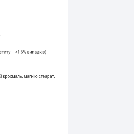
г
етиту – <1,6% випадків)
й крохмаль, магнію стеарат,