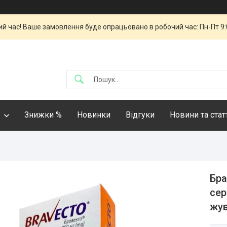
й час! Ваше замовлення буде опрацьовано в робочий час: Пн-Пт 9:00
Знижки %
Новинки
Відгуки
Новини та стат
Бра
сер
жув