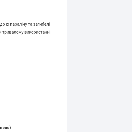
о їх паралічу та загибелі
ри тривалому використанні
ineus
)