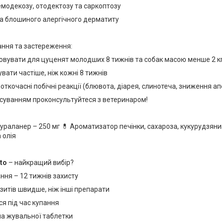
емодекозу, отодектозу та саркоптозу
а блошиного алергічного дерматиту
ання та застереження:
товувати для цуценят молодших 8 тижнів та собак масою менше 2 к
увати частіше, ніж кожні 8 тижнів
откочасні побічні реакції (блювота, діарея, слинотеча, зниження ап
осуванням проконсультуйтеся з ветеринаром!
лураланер – 250 мг 💊 Ароматизатор печінки, сахароза, кукурудзяни
 олія
to
– найкращий вибір?
ння – 12 тижнів захисту
итів швидше, ніж інші препарати
я під час купання
а жувальної таблетки