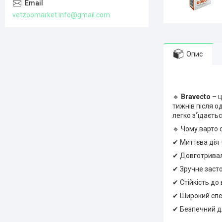
vetzoomarket.info@gmail.com
Опис
🔹
Bravecto
– ц
тижнів після о
легко з’їдаєть
🔹 Чому варто
✔ Миттєва дія 
✔ Довготривали
✔ Зручне засто
✔ Стійкість до
✔ Широкий спек
✔ Безпечний дл