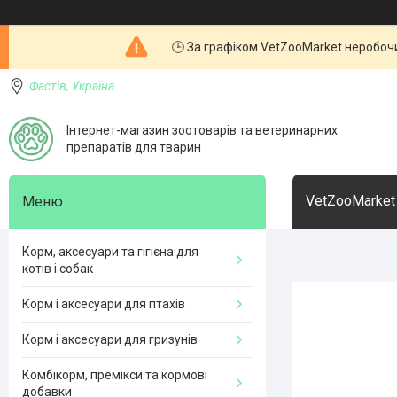
🕒 За графіком VetZooMarket неробочи
Фастів, Україна
Інтернет-магазин зоотоварів та ветеринарних
препаратів для тварин
VetZooMarket
Корм, аксесуари та гігієна для
котів і собак
Корм і аксесуари для птахів
Корм і аксесуари для гризунів
Комбікорм, премікси та кормові
добавки