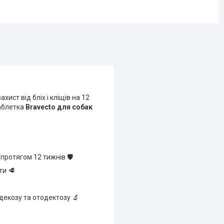
ист від бліх і кліщів на 12
таблетка
Bravecto для собак
ротягом 12 тижнів 🛡️
ти 🥩
одекозу та отодектозу 🔬