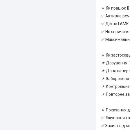
🔹 Як працює
B
✅ Активна реч
✅ Діє на ГАМК-
✅ Не спричиняє
✅ Максимальна
🔹 Як застосо
📌 Дозування: 
📌 Давати перо
📌 Заборонено
📌 Контролюйт
📌 Повторне за
🔹 Показання д
✅ Лікування та
✅ Захист від кл