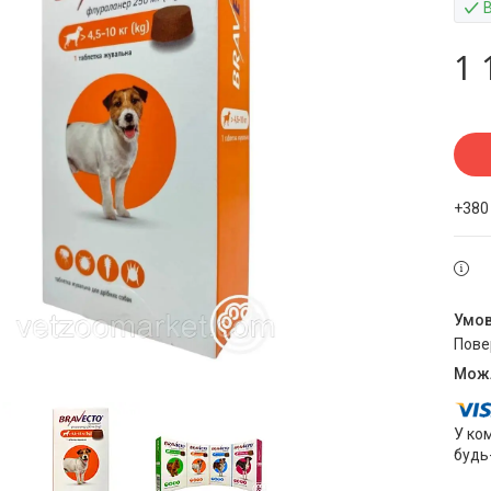
В
1 
+380
пов
У ко
будь