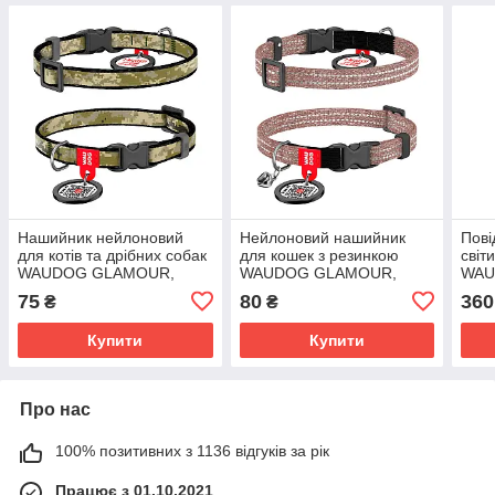
Нашийник нейлоновий
Нейлоновий нашийник
Пові
для котів та дрібних собак
для кошек з резинкою
світ
WAUDOG GLAMOUR,
WAUDOG GLAMOUR,
WAU
розмір XS, ширина 10мм,
розмір XS, ширина 10мм
мм 1
75
80
360
₴
₴
довжина 20-30см, мілітарі
довжина 20-30см,
коричневий
Купити
Купити
Про нас
100% позитивних з 1136 відгуків за рік
Працює з 01.10.2021