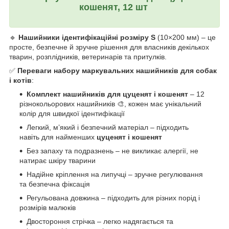
кошенят
,
12 шт
🔹
Нашийники ідентифікаційні розміру S
(10×200 мм) – це
просте, безпечне й зручне рішення для власників декількох
тварин, розплідників, ветеринарів та притулків.
✅
Переваги набору маркувальних нашийників для собак
і котів
:
Комплект нашийників для цуценят і кошенят
– 12
різнокольорових нашийників 🎨, кожен має унікальний
колір для швидкої ідентифікації
Легкий, м’який і безпечний матеріал – підходить
навіть для найменших
цуценят і кошенят
Без запаху та подразнень – не викликає алергії, не
натирає шкіру тварини
Надійне кріплення на липучці – зручне регулювання
та безпечна фіксація
Регульована довжина – підходить для різних порід і
розмірів малюків
Двостороння стрічка – легко надягається та