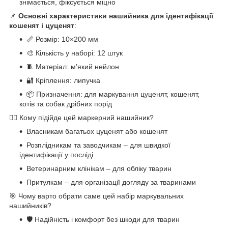
знімається, фіксується міцно
📌
Основні характеристики нашийника для ідентифікації
кошенят і цуценят
:
📏 Розмір: 10×200 мм
🎨 Кількість у наборі: 12 штук
🧵 Матеріал: м’який нейлон
🔐 Кріплення: липучка
📦 Призначення: для маркування цуценят, кошенят,
котів та собак дрібних порід
🐕‍🦺 Кому підійде цей маркерний нашийник?
Власникам багатьох цуценят або кошенят
Розплідникам та заводчикам – для швидкої
ідентифікації у посліді
Ветеринарним клінікам – для обліку тварин
Притулкам – для організації догляду за тваринами
🎯 Чому варто обрати саме цей набір маркувальних
нашийників?
🛡️ Надійність і комфорт без шкоди для тварин