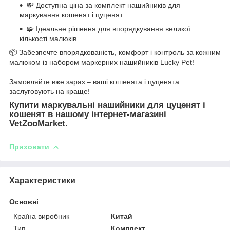
💸 Доступна ціна за комплект нашийників для
маркування кошенят і цуценят
🧩 Ідеальне рішення для впорядкування великої
кількості малюків
📦 Забезпечте впорядкованість, комфорт і контроль за кожним
малюком із набором маркерних нашийників Lucky Pet!
Замовляйте вже зараз – ваші кошенята і цуценята
заслуговують на краще!
Купити маркувальні нашийники для цуценят і
кошенят в нашому інтернет-магазині
VetZooMarket.
Приховати
Характеристики
Основні
Країна виробник
Китай
Тип
Комплект