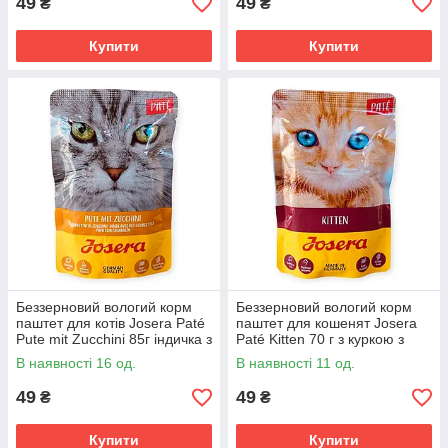
49
49
₴
₴
Купити
Купити
Беззерновий вологий корм
Беззерновий вологий корм
паштет для котів Josera Paté
паштет для кошенят Josera
Pute mit Zucchini 85г індичка з
Paté Kitten 70 г з куркою з
цукіні, псиліумом та
лососевою олією, морквою
В наявності 16 од.
В наявності 11 од.
лососевою олією
та псиліумом
49
49
₴
₴
Купити
Купити