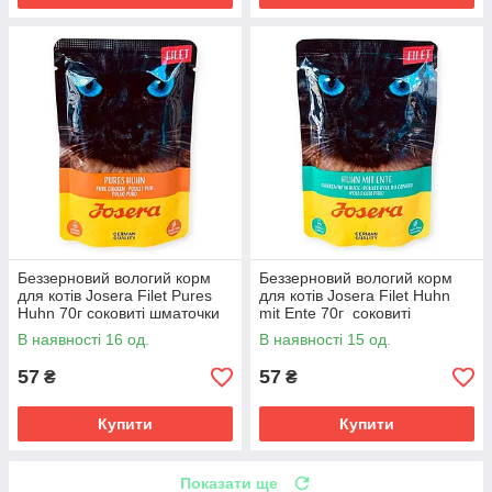
Беззерновий вологий корм
Беззерновий вологий корм
для котів Josera Filet Pures
для котів Josera Filet Huhn
Huhn 70г соковиті шматочки
mit Ente 70г соковиті
курки у курячому бульйоні
шматочки курячого філе та
В наявності 16 од.
В наявності 15 од.
для дорослих котів
качиних сердець у бульйоні
57
57
₴
₴
Купити
Купити
Показати ще