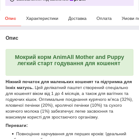
Опис
Характеристики
Доставка
Оплата
Умови п
Опис
Мокрий корм AnimAll Mother and Puppy
легкий старт годування для кошенят
Ніжний початок для маленьких кошенят та підтримка для
їхніх матусь.
Цей делікатний паштет створений спеціально
для кошенят віком від 1 до 4 місяців, а також для вагітних та
годуючих кішок. Оптимальне поєднання курячого м'яса (32%),
яловичої печінки (20%), кролячої печінки (10%) та сухого
козячого молока (1%) забезпечує легке засвоєння та
максимум користі для зростаючого організму.
Переваги:
Повноцінне харчування для перших кроків: Ідеальний