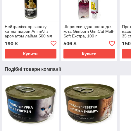
Нейтралізатор запаху
Шерстевивідна паста для
Про
хатніх тварин AnimAll з
кота Gimborn GimCat Malt-
наши
ароматом лайма 500 мл
Soft Екстра, 100 г
35 с
58166
бліх 
190
506
150
₴
₴
соба
Купити
Купити
Подібні товари компанії