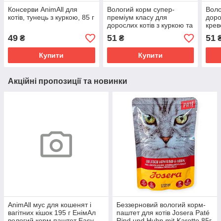
Консерви AnimAll для
Вологий корм супер-
Воло
котів, тунець з куркою, 85 г
преміум класу для
доро
дорослих котів з куркою та
крев
креветкою, консерва
49
51
51
₴
₴
AnimAll 85 г
Купити
Купити
Акційні пропозиції та новинки
AnimAll мус для кошенят і
Беззерновий вологий корм-
вагітних кішок 195 г ЕнімАл
паштет для котів Josera Paté
вологий корм паштет Easy
Rind und Huhn mit Karotte 85г