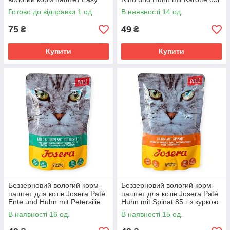
Start для легкого старту
з яловичиною та куркою з
Готово до відправки 1 од.
В наявності 14 од.
морквою, псиліумом
75
49
₴
₴
Купити
Купити
Беззерновий вологий корм-
Беззерновий вологий корм-
паштет для котів Josera Paté
паштет для котів Josera Paté
Ente und Huhn mit Petersilie
Huhn mit Spinat 85 г з куркою
85г качка та курка з
зі шпинатом, псиліумом та
В наявності 16 од.
В наявності 15 од.
петрушкою, псиліумом
лососевою олією