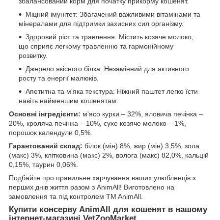
збалансований корм для початку прикорму кошенят.
Міцний імунітет: Збагачений важливими вітамінами та
мінералами для підтримки захисних сил організму.
Здоровий ріст та травлення: Містить козяче молоко,
що сприяє легкому травленню та гармонійному
розвитку.
Джерело якісного білка: Незамінний для активного
росту та енергії малюків.
Апетитна та м'яка текстура: Ніжний паштет легко їсти
навіть найменшим кошенятам.
Основні інгредієнти:
м'ясо курки – 32%, яловича печінка –
20%, кроляча печінка – 10%, сухе козяче молоко – 1%,
порошок календули 0,5%.
Гарантований склад:
білок (мін) 8%, жир (мін) 3,5%, зола
(макс) 3%, клітковина (макс) 2%, волога (макс) 82,0%, кальцій
0,15%, таурин 0,06%.
Подбайте про правильне харчування ваших улюбленців з
перших днів життя разом з AnimAll! Виготовлено на
замовлення та під контролем TM AnimAll.
Купити консерву AnimAll для кошенят в нашому
інтернет-магазині VetZooMarket.