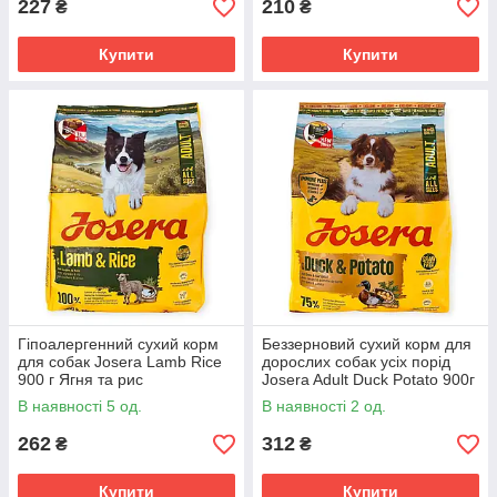
227
210
₴
₴
Купити
Купити
Гіпоалергенний сухий корм
Беззерновий сухий корм для
для собак Josera Lamb Rice
дорослих собак усіх порід
900 г Ягня та рис
Josera Adult Duck Potato 900г
монопротеїновий раціон для
гіпоалергенний раціон з
В наявності 5 од.
В наявності 2 од.
собак із чутливим
качкою
травленням
262
312
₴
₴
Купити
Купити