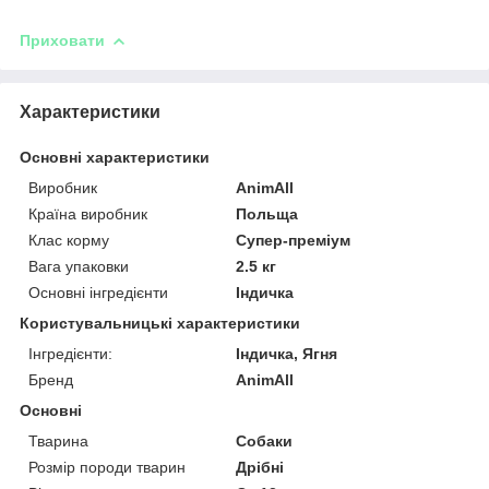
Приховати
Характеристики
Основні характеристики
Виробник
AnimAll
Країна виробник
Польща
Клас корму
Супер-преміум
Вага упаковки
2.5 кг
Основні інгредієнти
Індичка
Користувальницькі характеристики
Інгредієнти:
Індичка, Ягня
Бренд
AnimAll
Основні
Тварина
Собаки
Розмір породи тварин
Дрібні