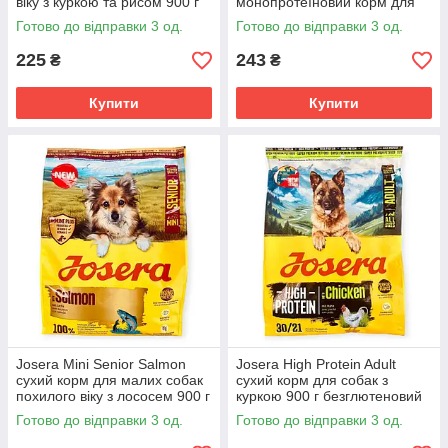
віку з куркою та рисом 900 г
монопротеїновий корм для
безглютеновий з дрібними
цуценят з качкою та
Готово до відправки 3 од.
Готово до відправки 3 од.
крокетами
картоплею 900 г
монопротеїновий для всіх
225
243
₴
₴
порід
Купити
Купити
Josera Mini Senior Salmon
Josera High Protein Adult
сухий корм для малих собак
сухий корм для собак з
похилого віку з лососем 900 г
куркою 900 г безглютеновий
беззерновий
для активних робочих та
Готово до відправки 3 од.
Готово до відправки 3 од.
монопротеїновий
спортивних порід