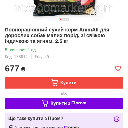
Повнораціонний сухий корм AnimAll для
дорослих собак малих порід, зі свіжою
індичкою та ягням, 2.5 кг
В наявності 1 од.
Код: 178614
Роздріб
677
₴
Купити
або
Купити з
Що таке купити з Пром?
Замовлення під захистом