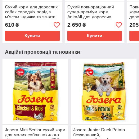
Сухий корм для дорослих
Сухий повнораціонний
Повн
собак середніх порід з
супер‑преміум корм
корм
м'ясом індички та ягняти
AnimAll для дорослих
доро
2,5кг AnimAll Expert Choice
собак великих та
порі
610
2 650
205
₴
₴
гігантських порід, індичка
та я
та ягня, 12 кг
Купити
Купити
Акційні пропозиції та новинки
Josera Mini Senior сухий корм
Josera Junior Duck Potato
для малих собак похилого
беззерновий,