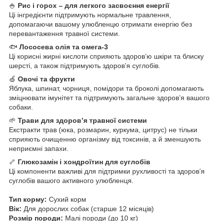
🍚
Рис і горох – для легкого засвоєння енергії
Ці інгредієнти підтримують нормальне травлення,
допомагаючи вашому улюбленцю отримати енергію без
перевантаження травної системи.
🐟
Лососева олія та омега-3
Ці корисні жирні кислоти сприяють здоров’ю шкіри та блиску
шерсті, а також підтримують здоров’я суглобів.
🍏
Овочі та фрукти
Яблука, шпинат, чорниця, помідори та броколі допомагають
зміцнювати імунітет та підтримують загальне здоров’я вашого
собаки.
🌱
Трави для здоров’я травної системи
Екстракти трав (юка, розмарин, куркума, цитрус) не тільки
сприяють очищенню організму від токсинів, а й зменшують
неприємні запахи.
🦴
Глюкозамін і хондроїтин для суглобів
Ці компоненти важливі для підтримки рухливості та здоров’я
суглобів вашого активного улюбленця.
Тип корму:
Сухий корм
Вік:
Для дорослих собак (старше 12 місяців)
Розмір породи:
Малі породи (до 10 кг)