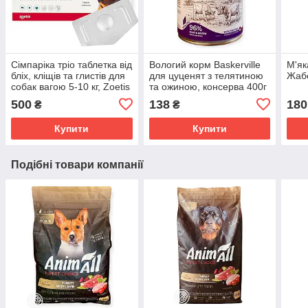
Сімпаріка тріо таблетка від
Вологий корм Baskerville
М'як
бліх, кліщів та глистів для
для цуценят з телятиною
Жабе
собак вагою 5-10 кг, Zoetis
та ожиною, консерва 400г
Simparica Trio
500
138
180
₴
₴
Купити
Купити
Подібні товари компанії