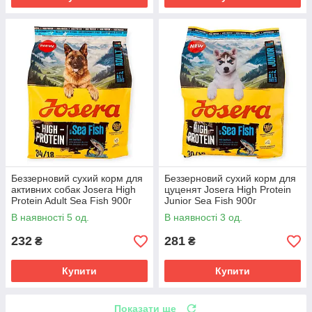
Беззерновий сухий корм для
Беззерновий сухий корм для
активних собак Josera High
цуценят Josera High Protein
Protein Adult Sea Fish 900г
Junior Sea Fish 900г
раціон з морською рибою,
високоенергетичний раціон з
В наявності 5 од.
В наявності 3 од.
лососем, мідіями
морською рибою, лососем
232
281
₴
₴
Купити
Купити
Показати ще