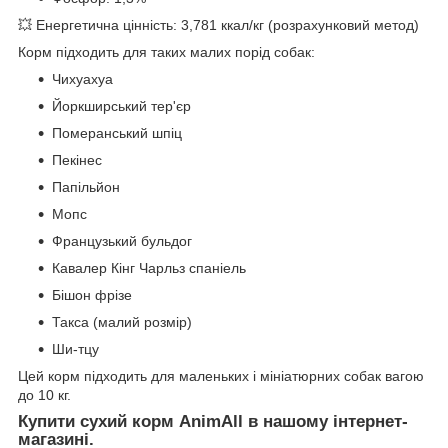
💥 Енергетична цінність: 3,781 ккал/кг (розрахунковий метод)
Корм підходить для таких малих порід собак:
Чихуахуа
Йоркширський тер'єр
Померанський шпіц
Пекінес
Папільйон
Мопс
Французький бульдог
Кавалер Кінг Чарльз спаніель
Бішон фрізе
Такса (малий розмір)
Ши-тцу
Цей корм підходить для маленьких і мініатюрних собак вагою
до 10 кг.
Купити сухий корм AnimAll в нашому інтернет-
магазині.