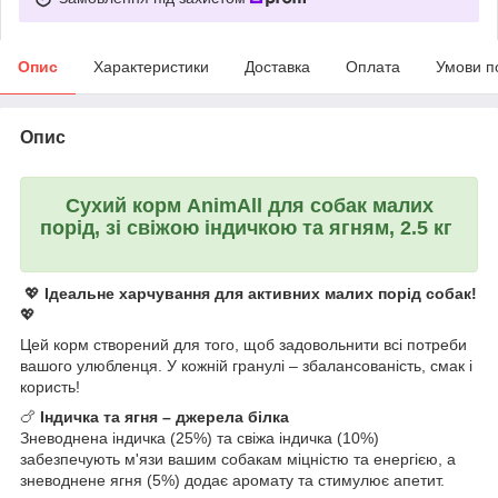
Опис
Характеристики
Доставка
Оплата
Умови п
Опис
Сухий корм AnimAll для собак малих
порід, зі свіжою індичкою та ягням, 2.5 кг
💖
Ідеальне харчування для активних малих порід собак!
💖
Цей корм створений для того, щоб задовольнити всі потреби
вашого улюбленця. У кожній гранулі – збалансованість, смак і
користь!
🍗
Індичка та ягня – джерела білка
Зневоднена індичка (25%) та свіжа індичка (10%)
забезпечують м'язи вашим собакам міцністю та енергією, а
зневоднене ягня (5%) додає аромату та стимулює апетит.