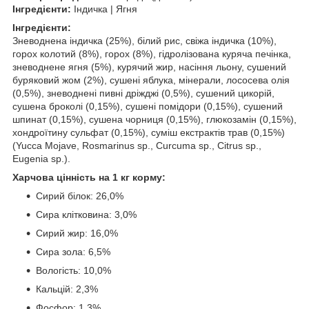
Інгредієнти:
Індичка | Ягня
Інгредієнти:
Зневоднена індичка (25%), білий рис, свіжа індичка (10%),
горох колотий (8%), горох (8%), гідролізована куряча печінка,
зневоднене ягня (5%), курячий жир, насіння льону, сушений
буряковий жом (2%), сушені яблука, мінерали, лососева олія
(0,5%), зневоднені пивні дріжджі (0,5%), сушений цикорій,
сушена броколі (0,15%), сушені помідори (0,15%), сушений
шпинат (0,15%), сушена чорниця (0,15%), глюкозамін (0,15%),
хондроїтину сульфат (0,15%), суміш екстрактів трав (0,15%)
(Yucca Mojave, Rosmarinus sp., Curcuma sp., Citrus sp.,
Eugenia sp.).
Харчова цінність на 1 кг корму:
Сирий білок: 26,0%
Сира клітковина: 3,0%
Сирий жир: 16,0%
Сира зола: 6,5%
Вологість: 10,0%
Кальцій: 2,3%
Фосфор: 1,3%