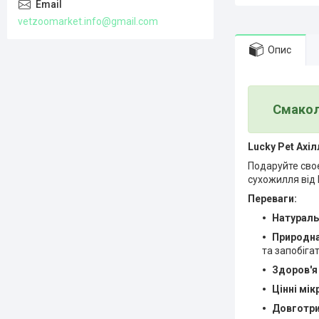
vetzoomarket.info@gmail.com
Опис
Смакол
Lucky Pet Ахі
Подаруйте сво
сухожилля від 
Переваги:
Натураль
Природна
та запобіга
Здоров'я 
Цінні мі
Довготри