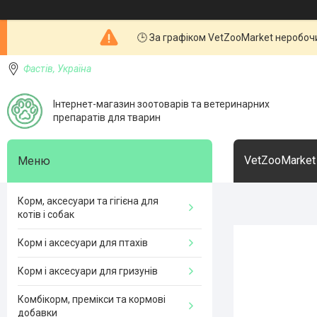
🕒 За графіком VetZooMarket неробочи
Фастів, Україна
Інтернет-магазин зоотоварів та ветеринарних
препаратів для тварин
VetZooMarket
Корм, аксесуари та гігієна для
котів і собак
Корм і аксесуари для птахів
Корм і аксесуари для гризунів
Комбікорм, премікси та кормові
добавки