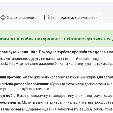
Характеристики
Інформація для замовлення
ики для собак натуральні - ахіллове сухожилля 
ллове сухожилля 100 г. Природна турбота про зуби та здоров'я 
єму чотирилапому другу не лише смачне, але й корисне задоволенн
Lucky Pet – це потужне джерело білка та колагену для підтримки 
ний протеїн:
Багате джерело колагену та корисних жирів для зага
 гігієна ротової порожнини:
Жування сухожилля допомагає м'яко 
ти утворенню зубного каменю.
суглобів:
Вміст глюкозаміну та хондроїтину сприяє підтримці еласти
кроелементи:
Містить важливі мінерали (кальцій, магній, фосфор) та
вала розвага:
Щоденне жування забезпечить вашому собаці тривал