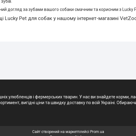
зубів.
ий догляд за зубами вашого собаки смачним та корисним з Lucky P
і Lucky Pet для собак у нашому інтернет-магазинi VetZo
х улюбленців і фермерських тварин. У нас ви знайдете корми, ласощ
ртимент, вигідні ціни та швидку доставку по всій Україні. Обираюч
Сайт створений на маркетплейсі
Prom.ua