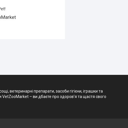
et!
oMarket
і, ветеринарні препарати, засоби гігієни, іграшки та
и VetZooMarket – ви дбаєте про здоров’я та щастя свого