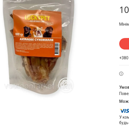
10
Міні
+380
пов
У ко
будь