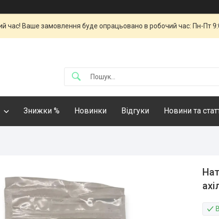
й час! Ваше замовлення буде опрацьовано в робочий час: Пн-Пт 9:00
Знижки %
Новинки
Відгуки
Новини та стат
Нат
ахі
В