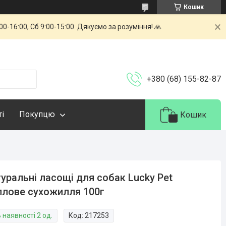
Кошик
-16:00, Сб 9:00-15:00. Дякуємо за розуміння! 🙏
+380 (68) 155-82-87
ті
Покупцю
Кошик
уральні ласощі для собак Lucky Pet
ллове сухожилля 100г
 наявності 2 од.
Код:
217253