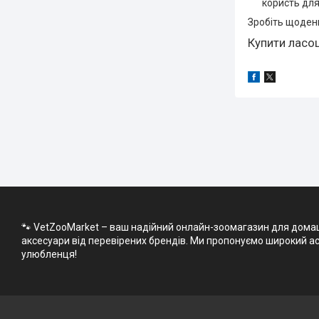
користь для 
Зробіть щоденн
Купити ласощ
🐾 VetZooMarket – ваш надійний онлайн-зоомагазин для домашні
аксесуари від перевірених брендів. Ми пропонуємо широкий асо
улюбленця!