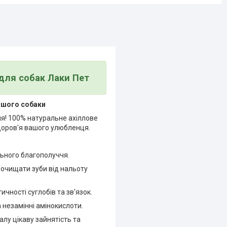
для собак Лаки Пет
вашого собаки
я! 100% натуральне ахіллове
здоров'я вашого улюбленця.
льного благополуччя.
очищати зуби від нальоту
чності суглобів та зв'язок.
 незамінні амінокислоти.
у цікаву зайнятість та