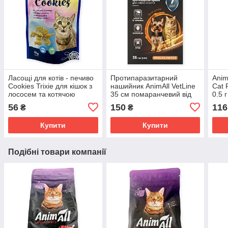
Ласощі для котів - печиво
Протипаразитарний
Anim
Cookies Trixie для кішок з
нашийник AnimAll VetLine
Cat 
лососем та котячою
35 см помаранчевий від
0.5 г
м'ятою 50 г
бліх та кліщів для котів і
56
150
116
₴
₴
собак малих порід
Купити
Купити
Подібні товари компанії