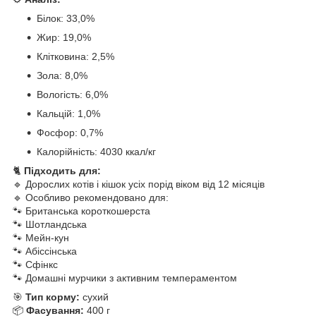
Білок: 33,0%
Жир: 19,0%
Клітковина: 2,5%
Зола: 8,0%
Вологість: 6,0%
Кальцій: 1,0%
Фосфор: 0,7%
Калорійність: 4030 ккал/кг
🐈
Підходить для:
🔹 Дорослих котів і кішок усіх порід віком від 12 місяців
🔹 Особливо рекомендовано для:
🐾 Британська короткошерста
🐾 Шотландська
🐾 Мейн-кун
🐾 Абіссінська
🐾 Сфінкс
🐾 Домашні мурчики з активним темпераментом
🎯
Тип корму:
сухий
📦
Фасування:
400 г