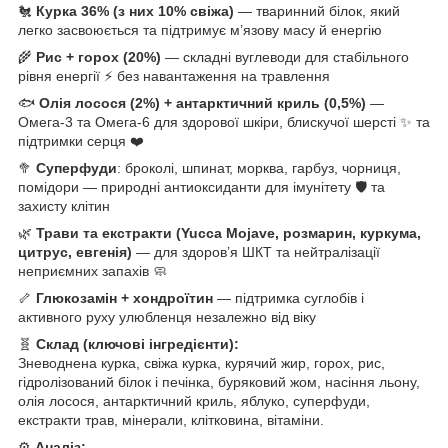
🐔
Курка 36% (з них 10% свіжа)
— тваринний білок, який
легко засвоюється та підтримує м’язову масу й енергію
🌾
Рис + горох (20%)
— складні вуглеводи для стабільного
рівня енергії ⚡ без навантаження на травлення
🐟
Олія лосося (2%) + антарктичний криль (0,5%)
—
Омега-3 та Омега-6 для здорової шкіри, блискучої шерсті ✨ та
підтримки серця ❤️
🥦
Суперфуди
: броколі, шпинат, морква, гарбуз, чорниця,
помідори — природні антиоксиданти для імунітету 🛡️ та
захисту клітин
🌿
Трави та екстракти (Yucca Mojave, розмарин, куркума,
цитрус, евгенія)
— для здоров’я ШКТ та нейтралізації
неприємних запахів 🧼
🦴
Глюкозамін + хондроїтин
— підтримка суглобів і
активного руху улюбленця незалежно від віку
🧬
Склад (ключові інгредієнти):
Зневоднена курка, свіжа курка, курячий жир, горох, рис,
гідролізований білок і печінка, буряковий жом, насіння льону,
олія лосося, антарктичний криль, яблуко, суперфуди,
екстракти трав, мінерали, клітковина, вітаміни.
⚙️
Аналіз: