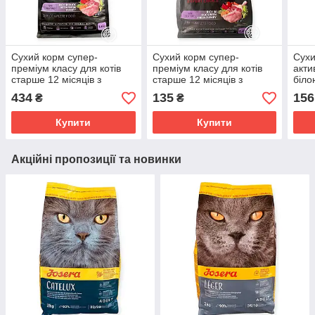
Сухий корм супер-
Сухий корм супер-
Сухи
преміум класу для котів
преміум класу для котів
акти
старше 12 місяців з
старше 12 місяців з
біло
індичкою та качкою,
індичкою та качкою,
інди
434
135
156
₴
₴
AnimAll 1.5 кг
AnimAll 400 г
400 
Купити
Купити
Акційні пропозиції та новинки