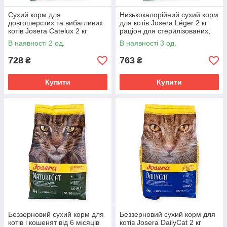
Сухий корм для
Низькокалорійний сухий корм
довгошерстих та вибагливих
для котів Josera Léger 2 кг
котів Josera Catelux 2 кг
раціон для стерилізованих,
раціон із качкою, картоплею,
кастрованих та малоактивних
В наявності 2 од.
В наявності 3 од.
висівками подорожника
котів
728
763
₴
₴
Купити
Купити
Беззерновий сухий корм для
Беззерновий сухий корм для
котів і кошенят від 6 місяців
котів Josera DailyCat 2 кг