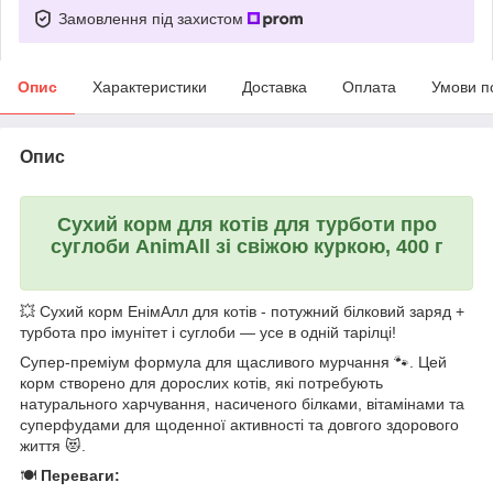
Замовлення під захистом
Опис
Характеристики
Доставка
Оплата
Умови п
Опис
Сухий корм для котів для турботи про
суглоби AnimAll зі свіжою куркою, 400 г
💥 Сухий корм ЕнімАлл для котів - потужний білковий заряд +
турбота про імунітет і суглоби — усе в одній тарілці!
Супер-преміум формула для щасливого мурчання 🐾. Цей
корм створено для дорослих котів, які потребують
натурального харчування, насиченого білками, вітамінами та
суперфудами для щоденної активності та довгого здорового
життя 😻.
🍽️
Переваги: