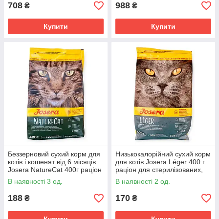
кукурудзою
708
988
₴
₴
Купити
Купити
Беззерновий сухий корм для
Низькокалорійний сухий корм
котів і кошенят від 6 місяців
для котів Josera Léger 400 г
Josera NatureCat 400г раціон
раціон для стерилізованих,
із птицею, лососем, бататом
кастрованих та малоактивних
В наявності 3 од.
В наявності 2 од.
котів
188
170
₴
₴