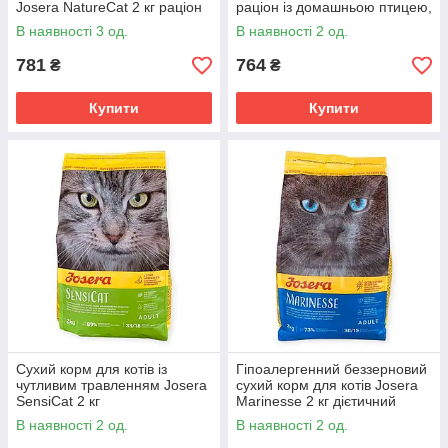
Josera NatureCat 2 кг раціон
раціон із домашньою птицею,
із птицею, лососем, бататом
бататом, травами, фруктами,
В наявності 3 од.
В наявності 2 од.
проти клубків шерсті
781
764
₴
₴
Купити
Купити
Сухий корм для котів із
Гіпоалергенний беззерновий
чутливим травленням Josera
сухий корм для котів Josera
SensiCat 2 кг
Marinesse 2 кг дієтичний
легкозасвоюваний раціон із
раціон із сушеним лососем,
В наявності 2 од.
В наявності 2 од.
сушеною птицею, рисом,
картоплею, горохом