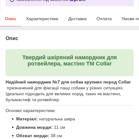
Опис
Характеристики
Доставка
Оплата
Умови п
Опис
Твердий шкіряний намордник для
ротвейлера, мастiно ТМ Collar
Надійний намордник
№7 для собак крупних пород
Collar
призначений для фіксації пащі собаки у різних ситуаціях.
Ідеально підходить для великих порід, таких як мастино,
бульмастиф та ротвейлер.
Основні характеристики:
Матеріал:
натуральна шкіра
Довжина морди:
11 см
Обхват морди:
38 см