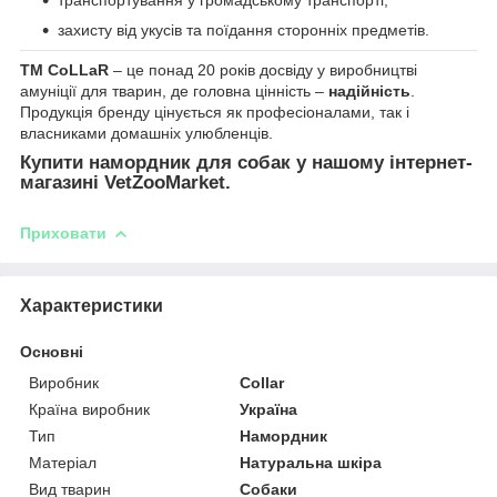
транспортування у громадському транспорті;
захисту від укусів та поїдання сторонніх предметів.
ТМ CoLLaR
– це понад 20 років досвіду у виробництві
амуніції для тварин, де головна цінність –
надійність
.
Продукція бренду цінується як професіоналами, так і
власниками домашніх улюбленців.
Купити намордник для собак у нашому інтернет-
магазині VetZooMarket.
Приховати
Характеристики
Основні
Виробник
Collar
Країна виробник
Україна
Тип
Намордник
Матеріал
Натуральна шкіра
Вид тварин
Собаки