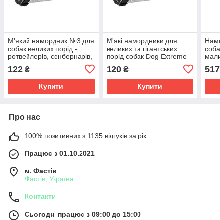
М'який намордник №3 для
М'які намордники для
Намо
собак великих порід -
великих та гігантських
соба
ротвейлерів, сенбернарів,
порід собак Dog Extreme
мали
кане-корсо,
коль
122
120
517
₴
₴
ньюфаундлендів Dog
Extreme
Купити
Купити
Про нас
100% позитивних з 1135 відгуків за рік
Працює з 01.10.2021
м. Фастів
Фастів, Україна
Контакти
Сьогодні працює з 09:00 до 15:00