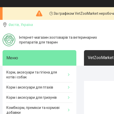
🕒 За графіком VetZooMarket неробочи
Фастів, Україна
Інтернет-магазин зоотоварів та ветеринарних
препаратів для тварин
VetZooMarket
Корм, аксесуари та гігієна для
котів і собак
Корм і аксесуари для птахів
Корм і аксесуари для гризунів
Комбікорм, премікси та кормові
добавки