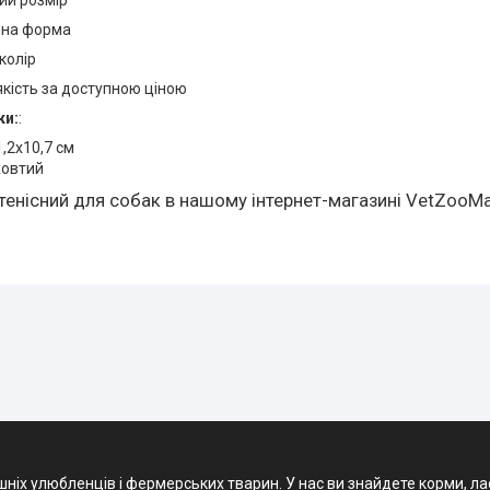
чна форма
колір
якість за доступною ціною
ки:
:
1,2х10,7 см
жовтий
тенісний для собак в нашому інтернет-магазині VetZooMa
х улюбленців і фермерських тварин. У нас ви знайдете корми, ласощ