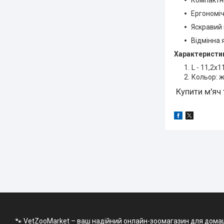
Ергономі
Яскравий 
Відмінна 
Характеристи
L - 11,2х1
Кольор: 
Купити м'яч 
🐾 VetZooMarket – ваш надійний онлайн-зоомагазин для домашні