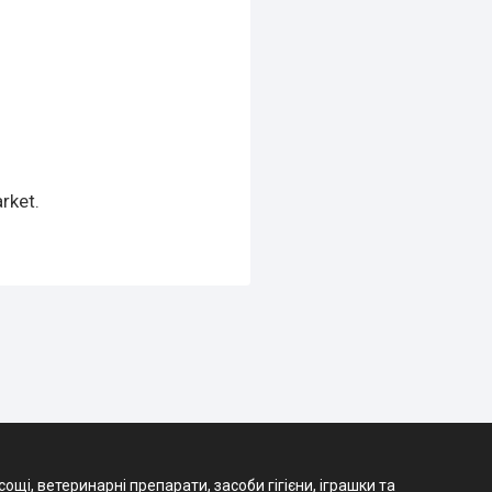
rket.
і, ветеринарні препарати, засоби гігієни, іграшки та