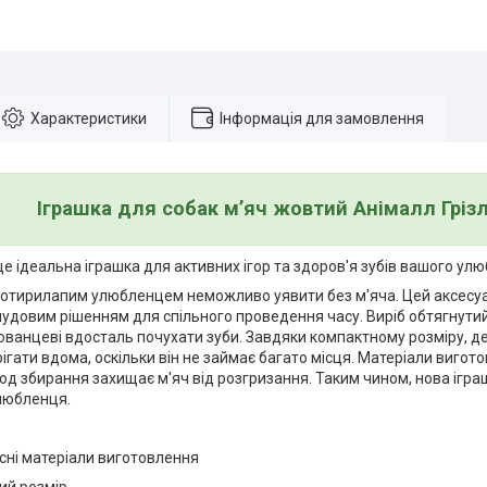
Характеристики
Інформація для замовлення
Іграшка для собак мʼяч жовтий Анімалл Грізл
 це ідеальна іграшка для активних ігор та здоров'я зубів вашого ул
 чотирилапим улюбленцем неможливо уявити без м'яча. Цей аксесуа
чудовим рішенням для спільного проведення часу. Виріб обтягнути
ванцеві вдосталь почухати зуби. Завдяки компактному розміру, де
ігати вдома, оскільки він не займає багато місця. Матеріали вигот
д збирання захищає м'яч від розгризання. Таким чином, нова ігра
любленця.
сні матеріали виготовлення
ий розмір