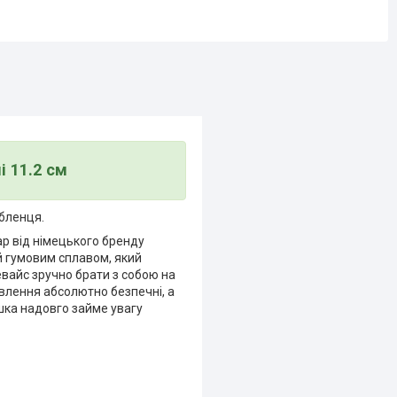
і 11.2 см
юбленця.
р від німецького бренду
й гумовим сплавом, який
вайс зручно брати з собою на
овлення абсолютно безпечні, а
шка надовго займе увагу