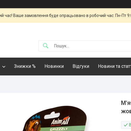
й час! Ваше замовлення буде опрацьовано в робочий час: Пн-Пт 9:00
Знижки %
Новинки
Відгуки
Новини та стат
М'я
жов
В