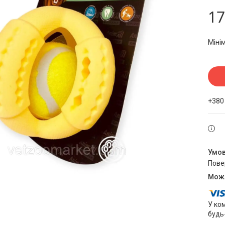
17
Міні
+380
пов
У ко
будь