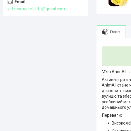
vetzoomarket.info@gmail.com
Опис
М'яч AnimAll -
Активні ігри з
AnimAll стане 
дозволить вихо
вулицю та збер
особливий мето
домашнього у
Переваги:
Високоякі
Компактн