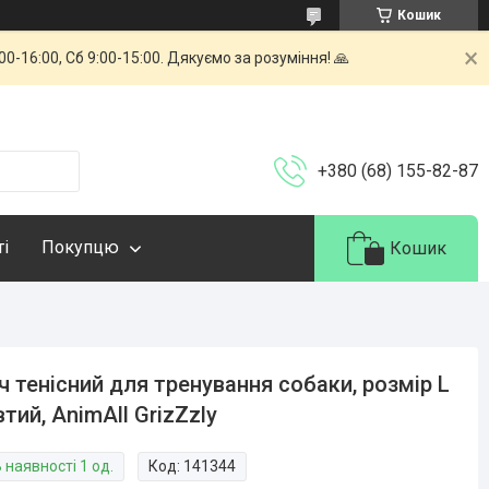
Кошик
-16:00, Сб 9:00-15:00. Дякуємо за розуміння! 🙏
+380 (68) 155-82-87
ті
Покупцю
Кошик
ч тенісний для тренування собаки, розмір L
тий, AnimAll GrizZzly
 наявності 1 од.
Код:
141344