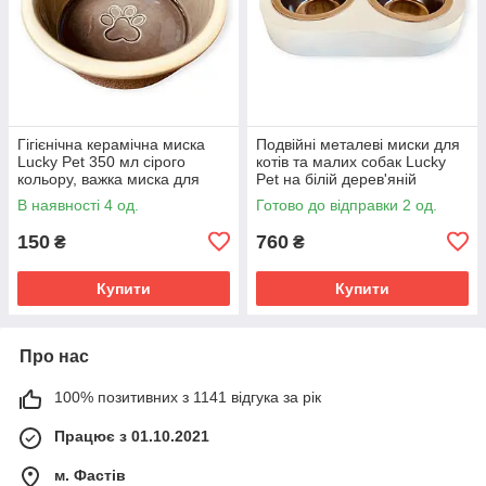
Гігієнічна керамічна миска
Подвійні металеві миски для
Lucky Pet 350 мл сірого
котів та малих собак Lucky
кольору, важка миска для
Pet на білій дерев'яній
котів та дрібних собак усіх
підставці 2х0,24 л 11,5
В наявності 4 од.
Готово до відправки 2 од.
порід, яка не ковзає
см набір для годування
150
760
₴
₴
Купити
Купити
Про нас
100% позитивних з 1141 відгука за рік
Працює з 01.10.2021
м. Фастів