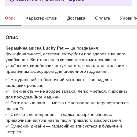
Опис
Характеристики
Доставка
Оплата
Умови п
Опис
Керамічна миска Lucky Pet
— це поєднання
функціональності, естетики та турботи про здоров’я вашого
улюбленця. Виготовлена з високоякісних матеріалів на
українських виробничих потужностях, вона стане стильним і
практичним аксесуаром для щоденного годування.
✅ Натуральний та безпечний матеріал — не виділяє
шкідливих речовин
✅ Гігієнічність — не вбирає запахи, легко миється, підходить
для посудомийної машини
✅ Оптимальна вага — миска не ковзає та не перевертається
під час їжі
✅ Стійкість до подряпин — гладка поверхня зберігає
привабливий вигляд навіть після тривалого використання
✅ Сучасний дизайн — гармонійно вписується в будь-який
інтер’єр