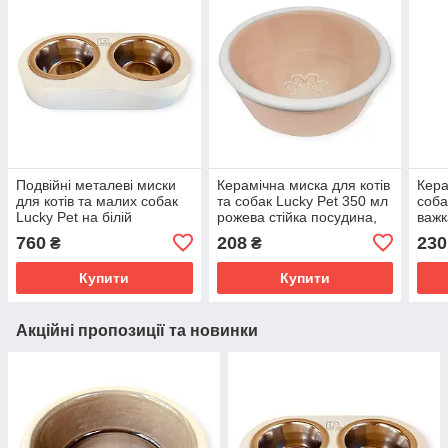
Подвійні металеві миски
Керамічна миска для котів
Кера
для котів та малих собак
та собак Lucky Pet 350 мл
соба
Lucky Pet на білій
рожева стійка посудина,
важк
дерев'яній підставці
що не ковзає
та в
760
208
230
₴
₴
2х0,24 л 11,5 см набір для
сере
годування
Купити
Купити
Акційні пропозиції та новинки