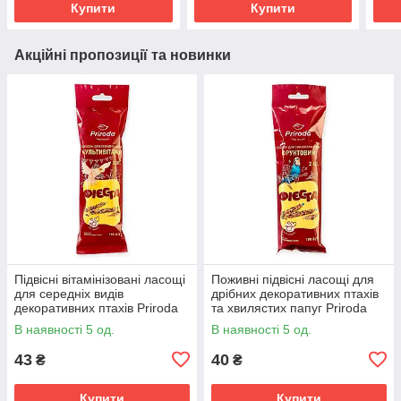
Купити
Купити
г
Акційні пропозиції та новинки
Підвісні вітамінізовані ласощі
Поживні підвісні ласощі для
для середніх видів
дрібних декоративних птахів
декоративних птахів Priroda
та хвилястих папуг Priroda
Фієста Колосок Мультивітамін
Фієста Колосок Фруктовий
В наявності 5 од.
В наявності 5 од.
100г
100г, збалансовані
43
40
₴
₴
Купити
Купити