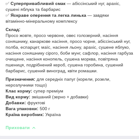
✅
Суперпривабливий смак
— абіссінський нуг, арахіс,
сушені яблука та барбарис
✅
Яскраве оперення та легка линька
— завдяки
вітамінно‑мінеральному комплексу
Склад:
Просо жовте, просо червоне, овес голозерний, насіння
соняшнику, канаркове насіння, просо чорне, абіссінський нуг,
полба, еспарцет, маїс, насіння льону, арахіс, сушене яблуко,
насіння соняшнику сірого, боби мунг, сафлор, насіння гарбуза
очищене, насіння конопель, сушена морква, повітряна
пшениця, подрібнений кероб, сушена горобина, сушений
барбарис, сушений виноград, квіти ромашки.
Призначення:
для середніх папуг (корели, розели,
нерозлучники тощо)
Клас корму:
супер преміум
Вид корму:
змішаний (зерно + добавки)
Добавки:
фруктові
Вага упаковки:
500 г
Країна виробник:
Україна
Приховати