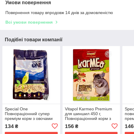
Умови повернення
Повернення товару впродовж 14 днів за домовленістю
Всі умови повернення
Подібні товари компанії
Special One
Vitapol Karmeo Premium
Spec
Повнораціонний супер
для шиншил 450 г,
повн
преміум корм з овочами
Повнораціонний корм з
прем
та фруктами для
ягодами та корисними
деко
134
156
146
₴
₴
хвилястих папуг, 500 г
травами для дегу та
мише
середніх гризунів
овоч