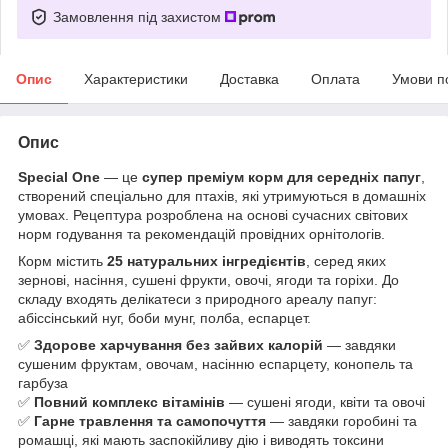
Замовлення під захистом
Опис
Характеристики
Доставка
Оплата
Умови п
Опис
Special One
— це
супер преміум корм для середніх папуг
,
створений спеціально для птахів, які утримуються в домашніх
умовах. Рецептура розроблена на основі сучасних світових
норм годування та рекомендацій провідних орнітологів.
Корм містить
25 натуральних інгредієнтів
, серед яких
зернові, насіння, сушені фрукти, овочі, ягоди та горіхи. До
складу входять делікатеси з природного ареалу папуг:
абіссінський нуг, боби мунг, полба, еспарцет.
✅
Здорове харчування без зайвих калорій
— завдяки
сушеним фруктам, овочам, насінню еспарцету, конопель та
гарбуза
✅
Повний комплекс вітамінів
— сушені ягоди, квіти та овочі
✅
Гарне травлення та самопочуття
— завдяки горобині та
ромашці, які мають заспокійливу дію і виводять токсини