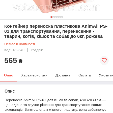
Контейнер переноска пластикова AnimAll PS-
01 для транспортування, перенесення -
тварин, котів, кішок та собак до 6кг, рожева
Немає в наявності
Код: 182340
Роздріб
565
₴
Опис
Характеристики
Доставка
Оплата
Умови п
Опис
Переноска AnimAll PS-01 для кішок та собак, 48×32×30 см —
це надійне та зручне рішення для транспортування ваших
вихованців. Виготовлена ​​з міцного пластику, вона забезпечує