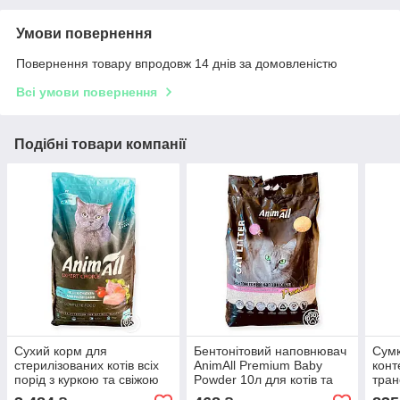
Умови повернення
Повернення товару впродовж 14 днів за домовленістю
Всі умови повернення
Подібні товари компанії
Сухий корм для
Бентонітовий наповнювач
Сумк
стерилізованих котів вcіх
AnimAll Premium Baby
конт
порід з куркою та свіжою
Powder 10л для котів та
тран
ягнятиною, AnimAll
кішок для котячого туалету
пере