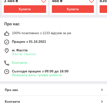
3 484
468
835
₴
₴
упаковка 10 кг
з ароматом дитячої пудри
прог
8,6кг
соба
Купити
Купити
Про нас
100% позитивних з 1133 відгуків за рік
Працює з 01.10.2021
м. Фастів
Фастів, Україна
Контакти
Сьогодні працює з 09:00 до 16:00
Показати весь графік роботи
Про нас
Контакти